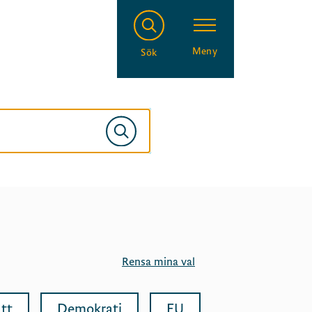
Meny
Sök
Rensa mina val
tt
Demokrati
EU