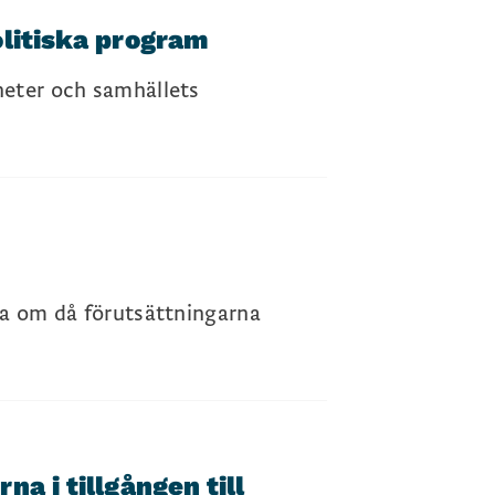
olitiska program
heter och samhällets
lla om då förutsättningarna
a i tillgången till