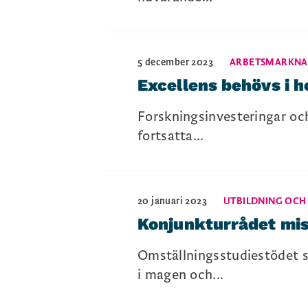
5 december 2023
ARBETSMARKN
Excellens behövs i h
Forskningsinvesteringar och
fortsatta...
20 januari 2023
UTBILDNING OCH
Konjunkturrådet miss
Omställningsstudiestödet sk
i magen och...