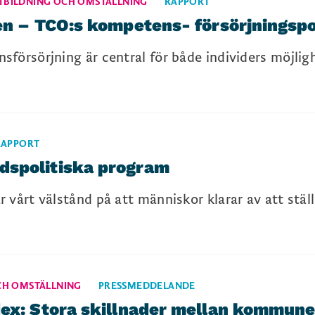
TBILDNING OCH OMSTÄLLNING
RAPPORT
ben – TCO:s kompetens- försörjningsp
försörjning är central för både individers möjlig
RAPPORT
dspolitiska program
 vårt välstånd på att människor klarar av att stä
CH OMSTÄLLNING
PRESSMEDDELANDE
ex: Stora skillnader mellan kommunern