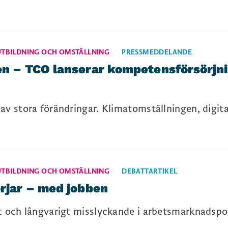
UTBILDNING OCH OMSTÄLLNING
PRESSMEDDELANDE
en – TCO lanserar kompetensförsörjni
d av stora förändringar. Klimatomställningen, digit
UTBILDNING OCH OMSTÄLLNING
DEBATTARTIKEL
örjar – med jobben
igt och långvarigt misslyckande i arbetsmarknadspo