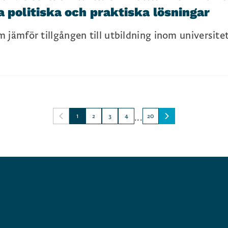
a politiska och praktiska lösningar
 jämför tillgången till utbildning inom universite
1
2
3
4
...
20