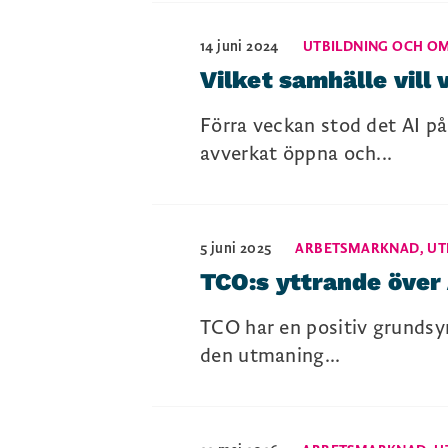
14 juni 2024
UTBILDNING OCH O
Vilket samhälle vill v
Förra veckan stod det AI på
avverkat öppna och...
5 juni 2025
ARBETSMARKNAD
,
UT
TCO:s yttrande över
TCO har en positiv grundsyn
den utmaning...