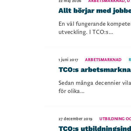
22 maj 2026
ARBETSMARKNAD
,
U
Allt börjar med job
En väl fungerande kompetens
utveckling. I TCO:s...
1 juni 2017
ARBETSMARKNAD
TCO:s arbetsmarkna
Sedan många decennier vilar
för olika...
27 december 2019
UTBILDNING O
TCO:s utbildningsind