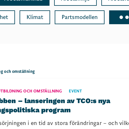
dhet
Klimat
Partsmodellen
ng och omställning
UTBILDNING OCH OMSTÄLLNING
EVENT
obben – lanseringen av TCO:s nya
gspolitiska program
örjningen i en tid av stora förändringar – och vilk