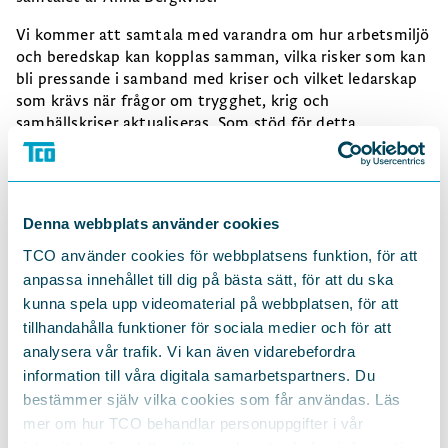
Vi kommer att samtala med varandra om hur arbetsmiljö
och beredskap kan kopplas samman, vilka risker som kan
bli pressande i samband med kriser och vilket ledarskap
som krävs när frågor om trygghet, krig och
samhällskriser aktualiseras. Som stöd för detta
fördjupande samtal använder vi oss av
broschyren
Beredskap på arbetsplatsen - en facklig fråga
, framtaget
av LO, TCO och Saco, som fokuserar på hur dialogen med
arbetsgivare kan se ut i dessa frågor.
Denna webbplats använder cookies
Detta är en fortsättning på det tidigare digitala
TCO använder cookies för webbplatsens funktion, för att
kunskapssamtalet
Beredskap - en facklig fråga på
anpassa innehållet till dig på bästa sätt, för att du ska
arbetplatsen?
som Fackliga akademin anordnade i våras.
kunna spela upp videomaterial på webbplatsen, för att
Som förberedelse vill vi att du
lyssnar
på det tidigare
tillhandahålla funktioner för sociala medier och för att
samtalet samt funderar kring följande frågor:
analysera vår trafik. Vi kan även vidarebefordra
Hur gör vi beredskapsplaneringen till en naturlig del
information till våra digitala samarbetspartners. Du
av arbetsmiljöarbetet?
bestämmer själv vilka cookies som får användas. Läs
mer om hur TCO behandlar personuppgifter i vår
Vilka risker blir särskilt påtagliga i samband med
integritetspolicy
https://tco.se/om-tco/gdpr-information