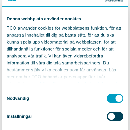
Denna webbplats använder cookies
TCO använder cookies för webbplatsens funktion, för att
anpassa innehållet till dig på bästa sätt, för att du ska
kunna spela upp videomaterial på webbplatsen, för att
tillhandahålla funktioner för sociala medier och för att
Prenumerera på
aktuellt
analysera vår trafik. Vi kan även vidarebefordra
information till våra digitala samarbetspartners. Du
innehåll
från TCO
bestämmer själv vilka cookies som får användas. Läs
mer om hur TCO behandlar personuppgifter i vår
TCO:s prenumerationstjänst gör att du får ett
integritetspolicy
https://tco.se/om-tco/gdpr-information
mejl samma dag som vi publicerar något nytt
inom de ämnen som du är intresserad av. Du kan
Samtyckesval
också prenumerera på våra nyhetsbrev.
Nödvändig
Prenumerera
Inställningar