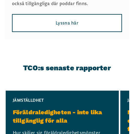
också tillgängliga där poddar finns.
Lyssna här
TCO:s senaste rapporter
Slide 1 of 3
JÄMSTÄLLDHET
JÄ
Föräldraledigheten - inte lika
Mi
tillgänglig för alla
di
fö
Hur skiljer sig föräldraledighetsmönster