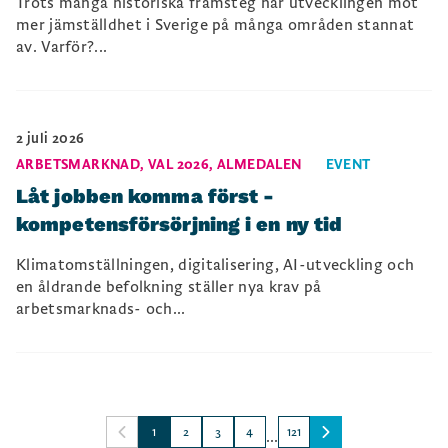
Trots många historiska framsteg har utvecklingen mot
mer jämställdhet i Sverige på många områden stannat
av. Varför?...
2 juli 2026
ARBETSMARKNAD
,
VAL 2026
,
ALMEDALEN
EVENT
Låt jobben komma först -
kompetensförsörjning i en ny tid
Klimatomställningen, digitalisering, AI-utveckling och
en åldrande befolkning ställer nya krav på
arbetsmarknads- och...
1
2
3
4
121
...