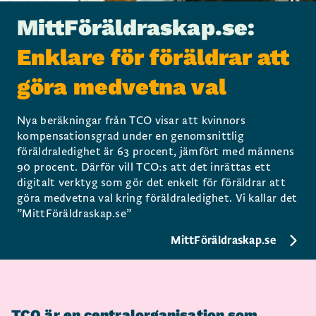
MittFöräldraskap.se:
Enklare för föräldrar att
göra medvetna val
Nya beräkningar från TCO visar att kvinnors
kompensationsgrad under en genomsnittlig
föräldraledighet är 63 procent, jämfört med männens
90 procent. Därför vill TCO:s att det inrättas ett
digitalt verktyg som gör det enkelt för föräldrar att
göra medvetna val kring föräldraledighet. Vi kallar det
”MittFöräldraskap.se”
MittFöräldraskap.se
TCO är en centralorganisation som