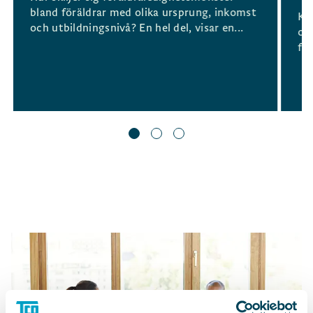
bland föräldrar med olika ursprung, inkomst
Kv
och utbildningsnivå? En hel del, visar en...
oc
för