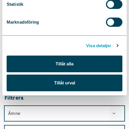
Statistik
Marknadsföring
Vad söker du?
Visa detaljer
Här hittar du allt vårt innehåll som till exempel våra
rapporter, nyheter, pressmeddelanden, remissvar med
mera. Filtrera utifrån ämne, innehållstyp eller vilken
Tillåt alla
person som står bakom materialet för att hitta just det
du letar efter.
Tillåt urval
Filtrera
Ämne