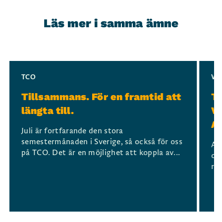
Läs mer i samma ämne
Slide 1 of 3
TCO
VA
Tillsammans. För en framtid att
TC
längta till.
Va
A
Juli är fortfarande den stora
semestermånaden i Sverige, så också för oss
Ar
på TCO. Det är en möjlighet att koppla av...
om
ref