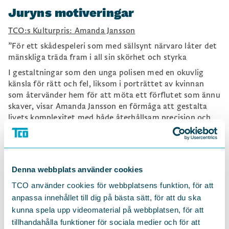
Juryns motiveringar
TCO:s Kulturpris: Amanda Jansson
”För ett skådespeleri som med sällsynt närvaro låter det
mänskliga träda fram i all sin skörhet och styrka
I gestaltningar som den unga polisen med en okuvlig
känsla för rätt och fel, liksom i porträttet av kvinnan
som återvänder hem för att möta ett förflutet som ännu
skaver, visar Amanda Jansson en förmåga att gestalta
livets komplexitet med både återhållsam precision och
glöd. Hennes uttryck är lyhört, jordnära och i varje scen
öppnas ett rum där känslor och erfarenheter får breda ut
sig, utan att förenklas eller poleras.
Det är i denna närhet till det verkliga, det levda, som
Denna webbplats använder cookies
Amanda Jansson skapar något större: en konst som berör
TCO använder cookies för webbplatsens funktion, för att
och binder samman, som låter fler känna igen sig och fler
anpassa innehållet till dig på bästa sätt, för att du ska
känna sig sedda. Ett bidrag till den kultur som bär vår
kunna spela upp videomaterial på webbplatsen, för att
demokrati, vår förståelse och vår strävan efter ett
inkluderande samhälle.”
tillhandahålla funktioner för sociala medier och för att