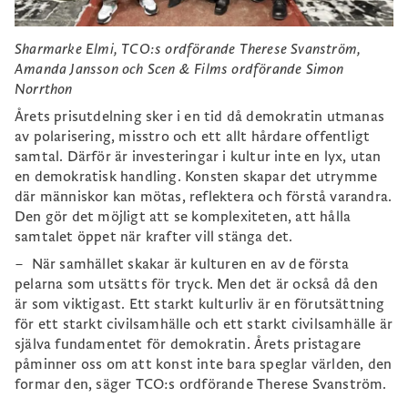
Sharmarke Elmi, TCO:s ordförande Therese Svanström,
Amanda Jansson och Scen & Films ordförande Simon
Norrthon
Årets prisutdelning sker i en tid då demokratin utmanas
av polarisering, misstro och ett allt hårdare offentligt
samtal. Därför är investeringar i kultur inte en lyx, utan
en demokratisk handling. Konsten skapar det utrymme
där människor kan mötas, reflektera och förstå varandra.
Den gör det möjligt att se komplexiteten, att hålla
samtalet öppet när krafter vill stänga det.
– När samhället skakar är kulturen en av de första
pelarna som utsätts för tryck. Men det är också då den
är som viktigast. Ett starkt kulturliv är en förutsättning
för ett starkt civilsamhälle och ett starkt civilsamhälle är
själva fundamentet för demokratin. Årets pristagare
påminner oss om att konst inte bara speglar världen, den
formar den, säger TCO:s ordförande Therese Svanström.