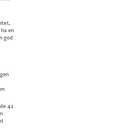
etet,
 ha en
en god
ngen
om
ade 42
en
nt