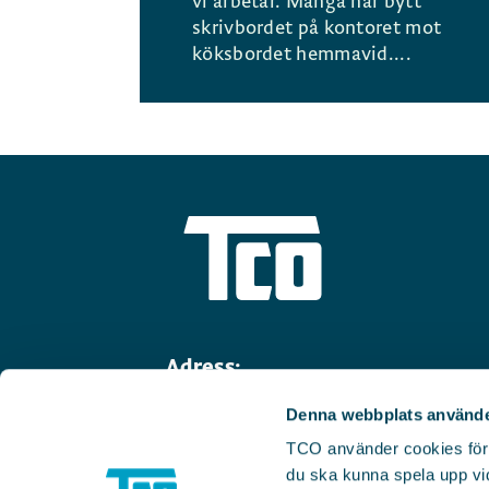
vi arbetar. Många har bytt
skrivbordet på kontoret mot
köksbordet hemmavid....
Adress:
Linnégatan 14
Denna webbplats använde
114 47 Stockholm
TCO använder cookies för we
Telefon:
08-782 91 00
du ska kunna spela upp vid