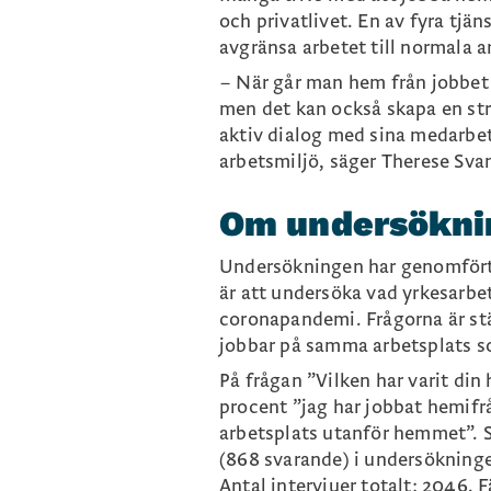
och privatlivet. En av fyra tjä
avgränsa arbetet till normala a
– När går man hem från jobbet 
men det kan också skapa en str
aktiv dialog med sina medarbeta
arbetsmiljö, säger Therese Sv
Om undersökni
Undersökningen har genomfört
är att undersöka vad yrkesarb
coronapandemi. Frågorna är stä
jobbar på samma arbetsplats 
På frågan ”Vilken har varit di
procent ”jag har jobbat hemifr
arbetsplats utanför hemmet”. S
(868 svarande) i undersökning
Antal intervjuer totalt: 2046. 