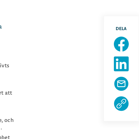
a
DELA
ivts
t att
e, och
.
bbet