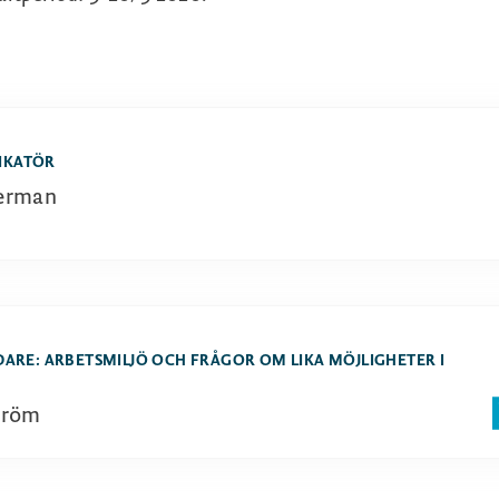
IKATÖR
terman
DARE: ARBETSMILJÖ OCH FRÅGOR OM LIKA MÖJLIGHETER I
tröm