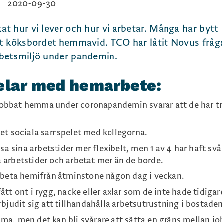
2020-09-30
 hur vi lever och hur vi arbetar. Många har bytt
t köksbordet hemmavid. TCO har låtit Novus fråg
betsmiljö under pandemin.
elar med hemarbete:
jobbat hemma under coronapandemin svarar att de har tr
 det sociala samspelet med kollegorna.
 sina arbetstider mer flexibelt, men 1 av 4 har haft svår
a arbetstider och arbetat mer än de borde.
 arbeta hemifrån åtminstone någon dag i veckan.
fått ont i rygg, nacke eller axlar som de inte hade tidigar
erbjudit sig att tillhandahålla arbetsutrustning i bostaden
a, men det kan bli svårare att sätta en gräns mellan jo