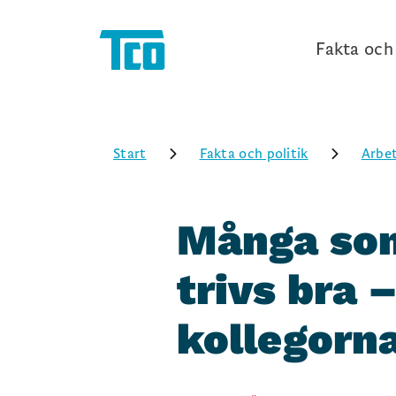
Fakta och 
Start
Fakta och politik
Arbet
Många so
trivs bra 
kollegorn