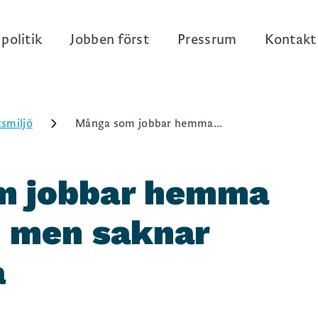
politik
Jobben först
Pressrum
Kontakt
smiljö
Många som jobbar hemma...
m jobbar hemma
– men saknar
a