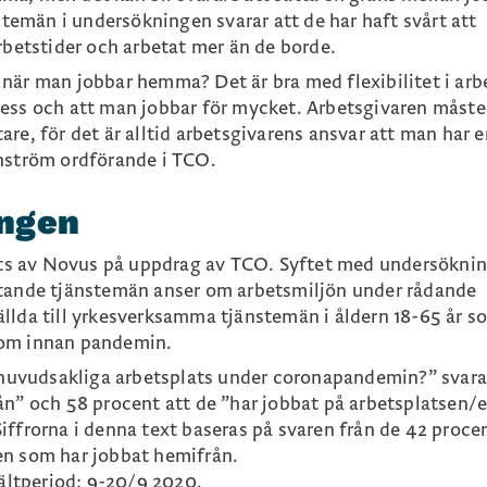
nstemän i undersökningen svarar att de har haft svårt att
rbetstider och arbetat mer än de borde.
när man jobbar hemma? Det är bra med flexibilitet i arb
ess och att man jobbar för mycket. Arbetsgivaren måste
re, för det är alltid arbetsgivarens ansvar att man har 
anström ordförande i TCO.
ngen
s av Novus på uppdrag av TCO. Syftet med undersökni
etande tjänstemän anser om arbetsmiljön under rådande
llda till yrkesverksamma tjänstemän i åldern 18-65 år s
som innan pandemin.
n huvudsakliga arbetsplats under coronapandemin?” svar
ån” och 58 procent att de ”har jobbat på arbetsplatsen/
iffrorna i denna text baseras på svaren från de 42 proce
en som har jobbat hemifrån.
Fältperiod: 9-20/9 2020.