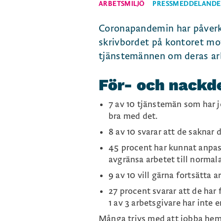
ARBETSMILJÖ
PRESSMEDDELANDE
Coronapandemin har påverkat
skrivbordet på kontoret mo
tjänstemännen om deras ar
För- och nackd
7 av 10 tjänstemän som har 
bra med det.
8 av 10 svarar att de saknar
45 procent har kunnat anpassa
avgränsa arbetet till normal
9 av 10 vill gärna fortsätta
27 procent svarar att de har 
1 av 3 arbetsgivare har inte 
Många trivs med att jobba hemm