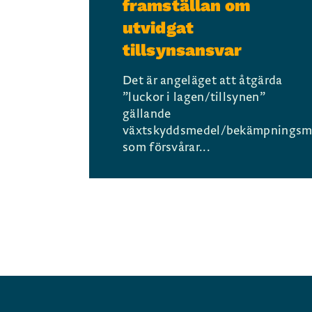
framställan om
utvidgat
tillsynsansvar
Det är angeläget att åtgärda
”luckor i lagen/tillsynen”
gällande
växtskyddsmedel/bekämpningsm
som försvårar...