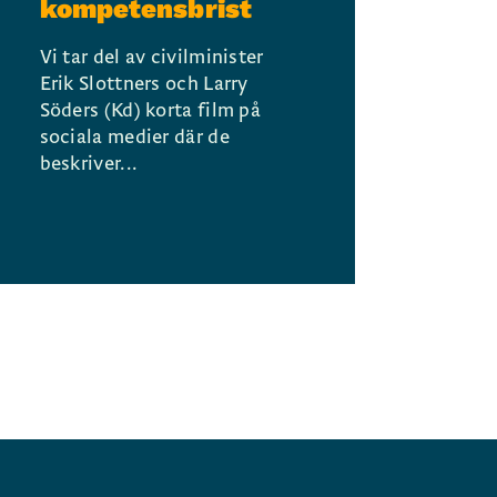
kompetensbrist
Vi tar del av civilminister
Erik Slottners och Larry
Söders (Kd) korta film på
sociala medier där de
beskriver...