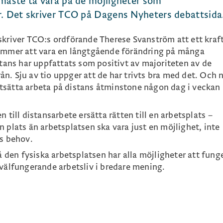
 måste ta vara på de möjligheter som
r. Det skriver TCO på Dagens Nyheters debattsida
kriver TCO:s ordförande Therese Svanström att ett kraf
kommer att vara en långtgående förändring på många
stans har uppfattats som positivt av majoriteten av de
n. Sju av tio uppger att de har trivts bra med det. Och 
fortsätta arbeta på distans åtminstone någon dag i veckan
 till distansarbete ersätta rätten till en arbetsplats –
 plats än arbets­platsen ska vara just en möjlighet, inte
ns behov.
på den fysiska arbetsplatsen har alla möjligheter att fung
 välfungerande arbetsliv i bredare mening.