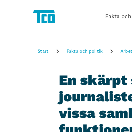
Fakta och 
Start
Fakta och politik
Arbet
En skärpt 
journalist
vissa sam
funktione