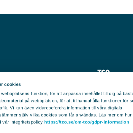
TCO
Pressrum
r cookies
bbplatsens funktion, för att anpassa innehållet till dig på bästa 
Kontakt
eomaterial på webbplatsen, för att tillhandahålla funktioner för 
afik. Vi kan även vidarebefordra information till våra digitala
plats.se
stämmer själv vilka cookies som får användas. Läs mer om hu
 vår integritetspolicy
https://tco.se/om-tco/gdpr-information