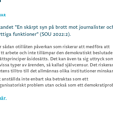
VAR
andet "En skärpt syn på brott mot journalister oc
ttiga funktioner" (SOU 2022:2).
r sådan otillåten påverkan som riskerar att medföra att
sitt arbete och inte tillämpar den demokratiskt beslutade
rättsprinciper åsidosätts. Det kan även ta sig uttryck so
issa typer av ärenden, så kallad självcensur. Det riskera
ens tilltro till det allmännas olika institutioner minskar
 anställda inte enbart ska betraktas som ett
organisatoriskt problem utan också som ett demokratipro
är.