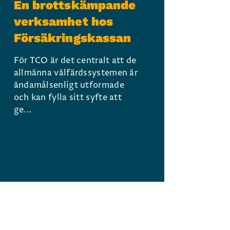
En brottskämpande
verksamhet hos
Försäkringskassan
För TCO är det centralt att de
allmänna välfärdssystemen är
ändamålsenligt utformade
och kan fylla sitt syfte att
ge...