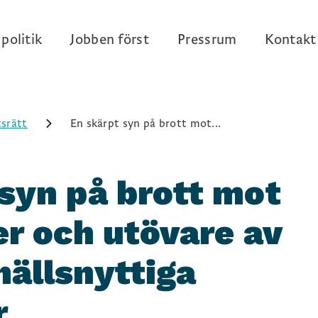
politik
Jobben först
Pressrum
Kontakt
srätt
En skärpt syn på brott mot...
syn på brott mot
er och utövare av
hällsnyttiga
r