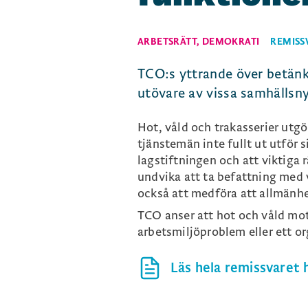
ARBETSRÄTT
,
DEMOKRATI
REMISS
TCO:s yttrande över betänk
utövare av vissa samhällsny
Hot, våld och trakasserier utgö
tjänstemän inte fullt ut utför 
lagstiftningen och att viktiga 
undvika att ta befattning med v
också att medföra att allmänhet
TCO anser att hot och våld mot
arbetsmiljöproblem eller ett 
Läs hela remissvaret h