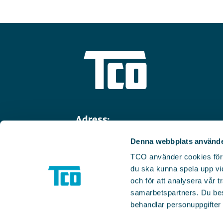
Adress:
Linnégatan 14
Denna webbplats använde
114 47 Stockholm
TCO använder cookies för we
Telefon:
08-782 91 00
du ska kunna spela upp vid
och för att analysera vår tr
Faktura:
inbox.lev.1284881@arkiv
samarbetspartners. Du be
E-post:
info@tco.se
behandlar personuppgifter i