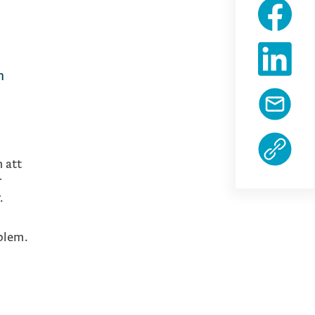
h
m att
r
.
blem.