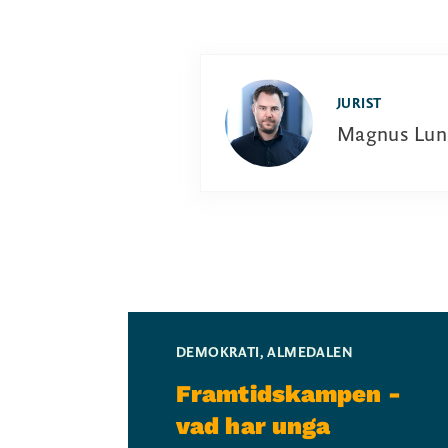
JURIST
Magnus Lun
DEMOKRATI
,
ALMEDALEN
Framtidskampen -
vad har unga