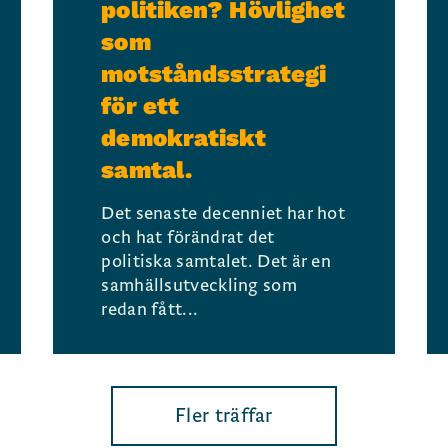
politiken? Hövlighet
som
motståndsstrategi
för ett
demokratiskt
samtal.
Det senaste decenniet har hot
och hat förändrat det
politiska samtalet. Det är en
samhällsutveckling som
redan fått...
Fler träffar