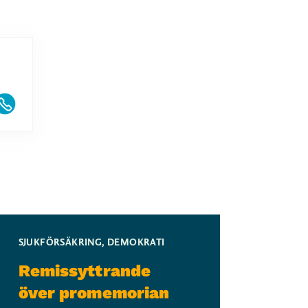
SJUKFÖRSÄKRING
,
DEMOKRATI
Remissyttrande
över promemorian