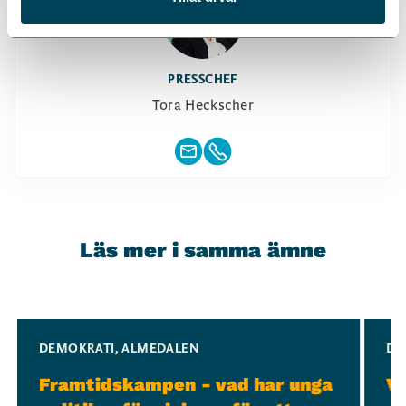
PRESSCHEF
Tora Heckscher
Läs mer i samma ämne
Slide 1 of 3
DEMOKRATI
,
ALMEDALEN
DE
Framtidskampen - vad har unga
Ve