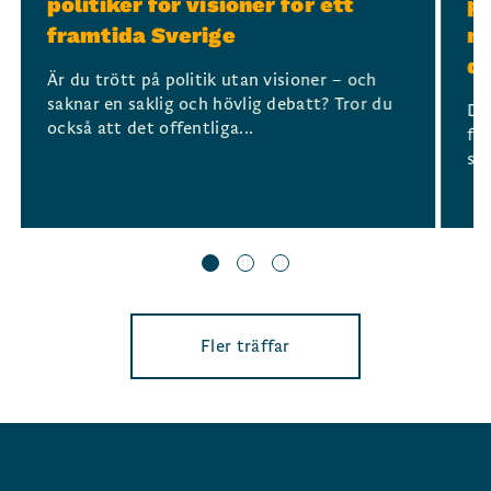
politiker för visioner för ett
po
framtida Sverige
mo
d
Är du trött på politik utan visioner – och
saknar en saklig och hövlig debatt? Tror du
De
också att det offentliga...
för
sa
Fler träffar