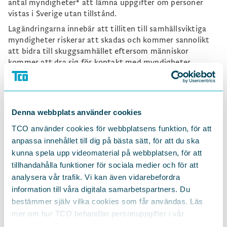
antal myndigheter* att lämna uppgifter om personer
vistas i Sverige utan tillstånd.
Lagändringarna innebär att tilliten till samhällsviktiga
myndigheter riskerar att skadas och kommer sannolikt
att bidra till skuggsamhället eftersom människor
kommer att dra sig för kontakt med myndigheter.
Även regeringens förslag om att kunna utvisa personer
på grund av "bristande vandel" har idag röstats igenom
av riksdagen. Vandelsbegreppet i sig, och hur det ska
tillämpas, riskerar innebära oförutsebarhet,
Denna webbplats använder cookies
rättsosäkerhet och godtycklighet. De föreslagna
TCO använder cookies för webbplatsens funktion, för att
lagändringarna är vaga och riskerar att skapa ett
anpassa innehållet till dig på bästa sätt, för att du ska
samhälle där grundläggande fri- och rättigheter inte
kunna spela upp videomaterial på webbplatsen, för att
längre gäller lika för alla.
tillhandahålla funktioner för sociala medier och för att
analysera vår trafik. Vi kan även vidarebefordra
TCO befarar att oavsett vilken regering som kommer till
makten efter valet så kommer den att behöva ta tag i
information till våra digitala samarbetspartners. Du
konsekvenserna av det forcerade sätt som beredning,
bestämmer själv vilka cookies som får användas. Läs
konsekvensanalys och lagstiftning har skett de senaste
mer om hur TCO behandlar personuppgifter i vår
åren. Det har gått ut över lagstiftningens kvalitet.
integritetspolicy
https://tco.se/om-tco/gdpr-information