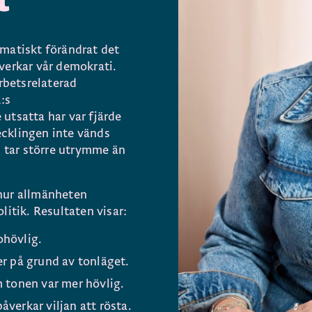
matiskt förändrat det
verkar vår demokrati.
arbetsrelaterad
:s
utsatta har var fjärde
cklingen inte vänds
p tar större utrymme än
hur allmänheten
litik. Resultaten visar:
ohövlig.
er på grund av tonläget.
m tonen var mer hövlig.
åverkar viljan att rösta.