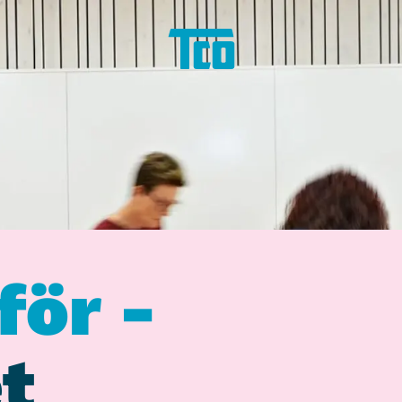
för -
t