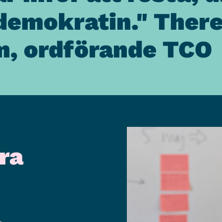
demokratin." Ther
m, ordförande TCO
ra