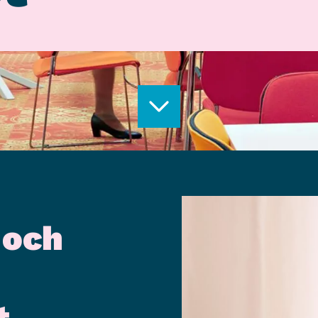
 och
t