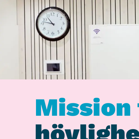
Mission 
hövlighe