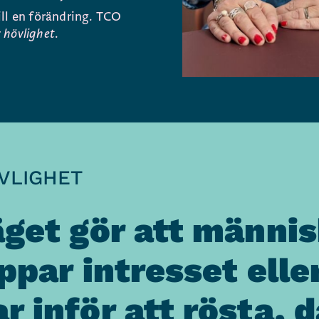
till en förändring. TCO
r hövlighet
.
VLIGHET
äget gör att männis
ppar intresset eller
 inför att rösta, d