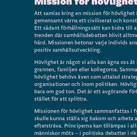
Mission för hövlighe
Att samlas kring en mission för hövlighet ä
gemensamt värna ett civiliserat och konst
Ett sådant förhållningssätt kan bidra till
trenden där samhällsdebatten blivit alltm
hård. Missionen betonar varje individs ansv
positiv samhällsutveckling.
Hövlighet är något vi alla kan ägna oss å
grannen, familjen eller kollegorna. Sam
hövlighet behövs även som uttalad strateg
organisationer och inom politiken. Hövligh
bara om god ton. Det är ett avgörande för
stället för att splittra.
Missionen för hövlighet sammanfattas i fy
skulle kunna ställa sig bakom och arbeta a
eftersträva. Principerna kan tillämpas i 
människor möts – i politiska debatter i ri