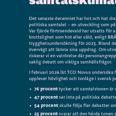
Det senaste decenniet har hot och hat dra
politiska samtalet – en utveckling som på
Var fjärde förtroendevald har utsatts för 
brottslighet som hot eller våld, enligt BRÅ
trygghetsundersökning för 2025. Bland de 
övervägt att lämna sina uppdrag. Om utve
riskerar vi en valrörelse där personangrep
saklig debatt om viktiga samhällsfrågor.
I februari 2026 lät TCO Novus undersöka 
upplever hövlighet och tonläge i svensk po
76 procent
tycker att samtalstonen är 
47 procent
ser inte på politiska debatt
54 procent
skulle följa fler debatter o
25 procent
svarar att den hårda tonen p