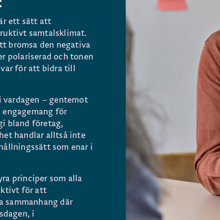
t
r ett sätt att
ruktivt samtalsklimat.
 att bromsa den negativa
er polariserad och tonen
ar för att bidra till
t i vardagen – gentemot
ma engagemang för
i bland företag,
et handlar alltså inte
hållningssätt som enar i
ra principer som alla
ktivt för att
alla sammanhang där
ksdagen, i