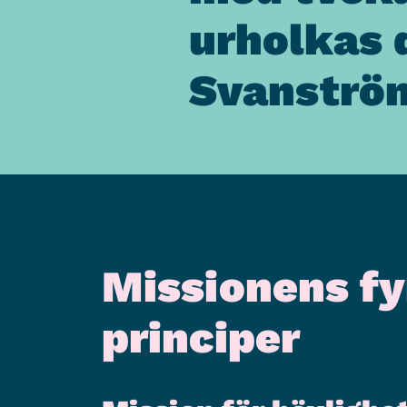
urholkas 
Svanströ
Missionens fy
principer