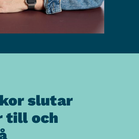
kor slutar
 till och
å