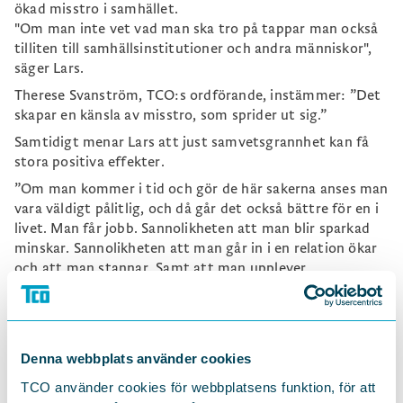
ökad misstro i samhället.
"Om man inte vet vad man ska tro på tappar man också
tilliten till samhällsinstitutioner och andra människor",
säger Lars.
Therese Svanström, TCO:s ordförande, instämmer: ”Det
skapar en känsla av misstro, som sprider ut sig.”
Samtidigt menar Lars att just samvetsgrannhet kan få
stora positiva effekter.
”Om man kommer i tid och gör de här sakerna anses man
vara väldigt pålitlig, och då går det också bättre för en i
livet. Man får jobb. Sannolikheten att man blir sparkad
minskar. Sannolikheten att man går in i en relation ökar
och att man stannar. Samt att man upplever
meningsfullhet i livet. Det är galna positiva effekter.”
Att kunna skratta åt eländet
Denna webbplats använder cookies
I en tid där dystra nyheter dominerar mediabruset kan
humorn vara ett sätt att lätta på trycket. Therese
TCO använder cookies för webbplatsens funktion, för att
Svanström ställer frågan om behovet av humor är ännu