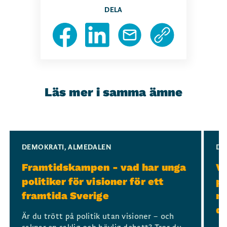
DELA
Läs mer i samma ämne
Slide 1 of 3
DEMOKRATI
,
ALMEDALEN
DE
Framtidskampen - vad har unga
Ve
politiker för visioner för ett
po
framtida Sverige
mo
d
Är du trött på politik utan visioner – och