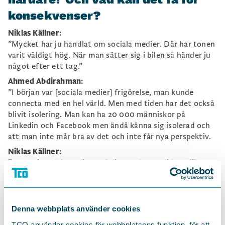
konsekvenser?
Niklas Källner:
”Mycket har ju handlat om sociala medier. Där har tonen
varit väldigt hög. När man sätter sig i bilen så händer ju
något efter ett tag.”
Ahmed Abdirahman:
”I början var [sociala medier] frigörelse, man kunde
connecta med en hel värld. Men med tiden har det också
blivit isolering. Man kan ha 20 000 människor på
Linkedin och Facebook men ändå känna sig isolerad och
att man inte mår bra av det och inte får nya perspektiv.
Niklas Källner:
”Det är inte fel att vi är polariserande, att vi har olika
åsikter – det ska vi ha.”
Ahmed Abdirahman:
”Vi har inte råd att våra främsta företrädare inte vågar
Denna webbplats använder cookies
ta samtalet, inte vågar vara i miljöer där svenska folket
är, vare sig det är på landsbygden, eller i förorten eller i
TCO använder cookies för webbplatsens funktion, för att