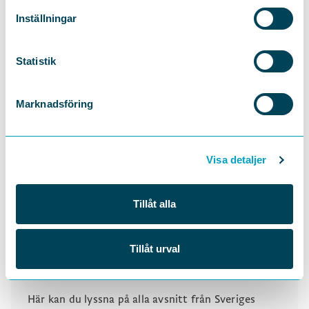
Inställningar
Statistik
Marknadsföring
Visa detaljer
Tillåt alla
Lyssna på alla avsnitt av
Tillåt urval
Sveriges viktigaste optimister
Här kan du lyssna på alla avsnitt från Sveriges