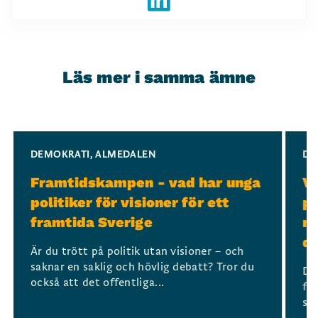
Läs mer i samma ämne
Slide 1 of 3
DEMOKRATI
,
ALMEDALEN
DE
Framtidskampen - vad har unga
Ve
politiker för visioner för ett
po
framtida Sverige
mo
d
Är du trött på politik utan visioner – och
saknar en saklig och hövlig debatt? Tror du
De
också att det offentliga...
för
sa