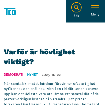
Meny
Sök
Varför är hövlighet
viktigt?
2025-10-22
DEMOKRATI
NYHET
När samtalsklimatet hårdnar försvinner ofta artighet,
nyfikenhet och snällhet. Men i en tid där tonen skruvas
upp kan det ädlaste vara att lämna ett samtal där båda
parter verkligen lyssnat på varandra. Det pratar
forskaren Dan Hasson, kulturarbetaren Lina Thomsgård