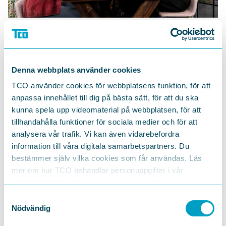
Gäster
Therese Svanström, ordförande TCO
Denna webbplats använder cookies
Dan Hasson, forskare
TCO använder cookies för webbplatsens funktion, för att
Lina Thomsgård, kulturarbetare
anpassa innehållet till dig på bästa sätt, för att du ska
Maja Aase, moderator
kunna spela upp videomaterial på webbplatsen, för att
tillhandahålla funktioner för sociala medier och för att
analysera vår trafik. Vi kan även vidarebefordra
information till våra digitala samarbetspartners. Du
bestämmer själv vilka cookies som får användas. Läs
DELA
mer om hur TCO behandlar personuppgifter i vår
integritetspolicy
https://tco.se/om-tco/gdpr-information
Samtyckesval
Nödvändig