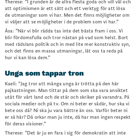
Therese: ”I grunden är de allra flesta goda och vill väl och
att optimismen är ett sätt och ett verktyg för att lösa
de utmaningar som vi har. Men det finns möjligheter om
vi väljer att se möjligheter i de problem som vi har.”
Åsa: ”När vi blir rädda tas inte det bästa fram i oss. Vi
blir fördomsfulla och tror nästan på vad som helst. Bort
med rädslans politik och in med lite mer konstruktiv syn,
och det finns en massa utmaningar, låt oss ta reda på
hur vi kan lösa dem.”
Unga som tappar tron
Kaeli: ”Jag tror att många unga är trötta på den här
pajkastningen. Man tittar på dem som ska vara ansiktet
utåt för vårt land och de står och skriker på varandra. På
sociala medier och på tv. Om ni beter er sådär, hur ska vi
bete oss då? Ni ska ju vara bättre än oss. Varför beter ni
er så här? Då orkar man ju inte, då har man ingen respekt
för deras visioner.”
Therese: ”Det är ju en fara i sig för demokratin att inte