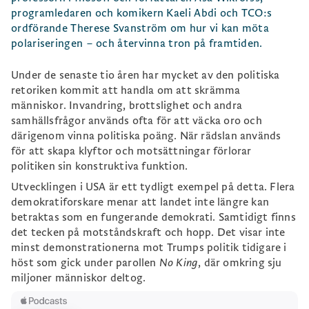
programledaren och komikern Kaeli Abdi och TCO:s
ordförande Therese Svanström om hur vi kan möta
polariseringen – och återvinna tron på framtiden.
Under de senaste tio åren har mycket av den politiska
retoriken kommit att handla om att skrämma
människor. Invandring, brottslighet och andra
samhällsfrågor används ofta för att väcka oro och
därigenom vinna politiska poäng. När rädslan används
för att skapa klyftor och motsättningar förlorar
politiken sin konstruktiva funktion.
Utvecklingen i USA är ett tydligt exempel på detta. Flera
demokratiforskare menar att landet inte längre kan
betraktas som en fungerande demokrati. Samtidigt finns
det tecken på motståndskraft och hopp. Det visar inte
minst demonstrationerna mot Trumps politik tidigare i
höst som gick under parollen
No King
, där omkring sju
miljoner människor deltog.