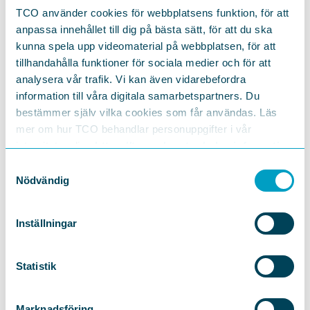
TCO använder cookies för webbplatsens funktion, för att
anpassa innehållet till dig på bästa sätt, för att du ska
kunna spela upp videomaterial på webbplatsen, för att
tillhandahålla funktioner för sociala medier och för att
analysera vår trafik. Vi kan även vidarebefordra
information till våra digitala samarbetspartners. Du
bestämmer själv vilka cookies som får användas. Läs
mer om hur TCO behandlar personuppgifter i vår
Gäster
integritetspolicy
https://tco.se/om-tco/gdpr-information
Samtyckesval
Therese Svanström
, ordförande TCO
Nödvändig
Åsa Wikforss
, professor i filosofi, författare och
ledamot i Svenska Akademien
Inställningar
Kaeli Abdi,
komiker, programledare och influencer,
och har bland annat medverkat i Mot alla odds
Statistik
Marknadsföring