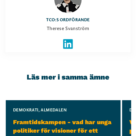
TCO:S ORDFÖRANDE
Therese Svanström
Läs mer i samma ämne
Slide 1 of 3
DEMOKRATI
,
ALMEDALEN
DE
Framtidskampen - vad har unga
Ve
politiker för visioner för ett
po