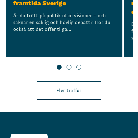
framtida Sverige
mo
d
Är du trött på politik utan visioner – och
saknar en saklig och hövlig debatt? Tror du
De
också att det offentliga...
för
sa
Fler träffar