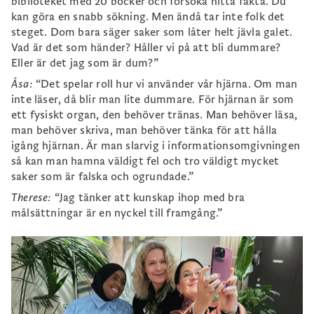
biblioteket med 20 böcker och försöka hitta fakta. Du
kan göra en snabb sökning. Men ändå tar inte folk det
steget. Dom bara säger saker som låter helt jävla galet.
Vad är det som händer? Håller vi på att bli dummare?
Eller är det jag som är dum?”
Åsa:
“Det spelar roll hur vi använder vår hjärna. Om man
inte läser, då blir man lite dummare. För hjärnan är som
ett fysiskt organ, den behöver tränas. Man behöver läsa,
man behöver skriva, man behöver tänka för att hålla
igång hjärnan. Är man slarvig i informationsomgivningen
så kan man hamna väldigt fel och tro väldigt mycket
saker som är falska och ogrundade.”
Therese:
“Jag tänker att kunskap ihop med bra
målsättningar är en nyckel till framgång.”