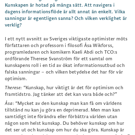
Kunskapen är hotad på många sätt. Att navigera i
dagens informationsflöde är allt annat än enkelt. Vilka
sanningar är egentligen sanna? Och vilken verklighet är
verklig?
I ett nytt avsnitt av Sveriges viktigaste optimister möts
författaren och professorn i filosofi Åsa Wikforss,
programledaren och komikern Kaeli Abdi och TCO:s
ordförande Therese Svanström för ett samtal om
kunskapens roll i en tid av ökat informationsutbud och
falska sanningar – och vilken betydelse det har för vår
optimism.
Therese:
“Kunskap, hur viktigt är det för optimism och
framtidstro. Jag tänker att det kan vara både och?”
Åsa:
“Mycket av den kunskap man kan få om världens
tillstånd nu kan ju göra en deprimerad. Men man kan
samtidigt inte förändra eller förbättra världen utan
någon som helst kunskap. Du behöver kunskap om hur
det ser ut och kunskap om hur du ska göra. Kunskap är