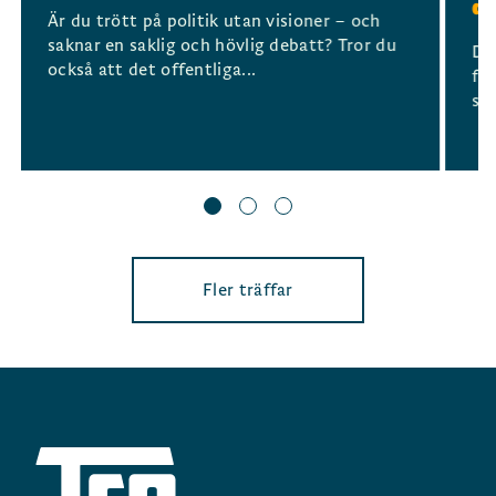
d
Är du trött på politik utan visioner – och
saknar en saklig och hövlig debatt? Tror du
De
också att det offentliga...
för
sa
Fler träffar