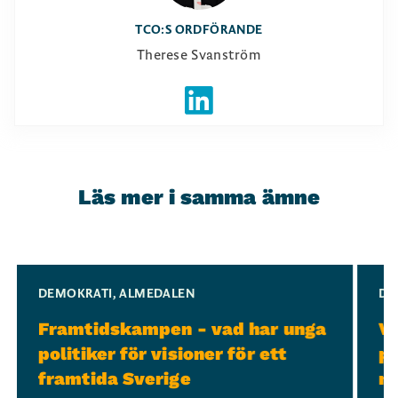
TCO:S ORDFÖRANDE
Therese Svanström
Läs mer i samma ämne
Slide 1 of 3
DEMOKRATI
,
ALMEDALEN
DE
Framtidskampen - vad har unga
Ve
politiker för visioner för ett
po
framtida Sverige
mo