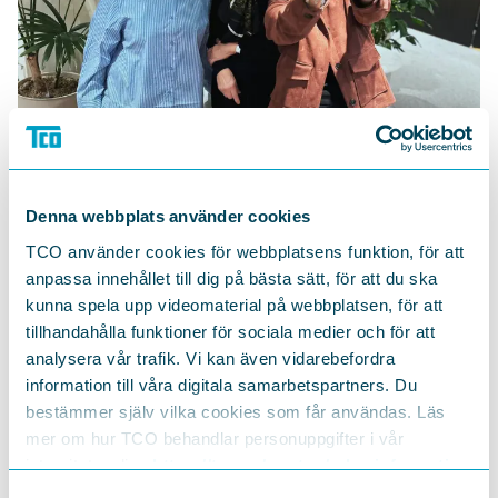
Gäster
Denna webbplats använder cookies
Therese Svanström
, ordförande TCO
TCO använder cookies för webbplatsens funktion, för att
Åsa Wikforss
, professor i filosofi, författare och
anpassa innehållet till dig på bästa sätt, för att du ska
ledamot i Svenska Akademien
kunna spela upp videomaterial på webbplatsen, för att
Kaeli Abdi,
komiker, programledare och influencer,
tillhandahålla funktioner för sociala medier och för att
och har bland annat medverkat i Mot alla odds
analysera vår trafik. Vi kan även vidarebefordra
information till våra digitala samarbetspartners. Du
bestämmer själv vilka cookies som får användas. Läs
mer om hur TCO behandlar personuppgifter i vår
integritetspolicy
https://tco.se/om-tco/gdpr-information
DELA