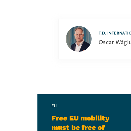
F.D. INTERNATI
Oscar Wågl
EU
Free EU mobility
must be free of