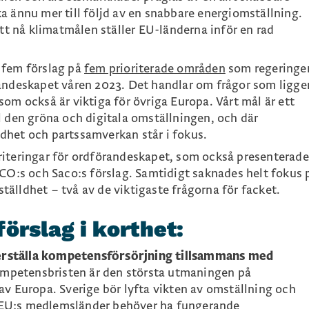
a ännu mer till följd av en snabbare energiomställning.
att nå klimatmålen ställer EU-länderna inför en rad
 fem förslag på
fem prioriterade områden
som regeringe
andeskapet våren 2023. Det handlar om frågor som ligge
om också är viktiga för övriga Europa. Vårt mål är ett
l den gröna och digitala omställningen, och där
dhet och partssamverkan står i fokus.
riteringar för ordförandeskapet, som också presenterade
TCO:s och Saco:s förslag. Samtidigt saknades helt fokus 
älldhet – två av de viktigaste frågorna för facket.
örslag i korthet:
äkerställa kompetensförsörjning tillsammans med
mpetensbristen är den största utmaningen på
av Europa. Sverige bör lyfta vikten av omställning och
EU:s medlemsländer behöver ha fungerande