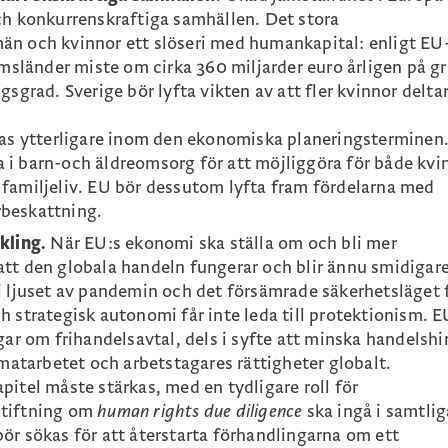
ch konkurrenskraftiga samhällen. Det stora
än och kvinnor ett slöseri med humankapital: enligt EU
länder miste om cirka 360 miljarder euro årligen på g
gsgrad. Sverige bör lyfta vikten av att fler kvinnor delta
 ytterligare inom den ekonomiska planeringsterminen
 i barn-och äldreomsorg för att möjliggöra för både kvi
 familjeliv. EU bör dessutom lyfta fram fördelarna med
rbeskattning.
ckling.
När EU:s ekonomi ska ställa om och bli mer
att den globala handeln fungerar och blir ännu smidigar
i ljuset av pandemin och det försämrade säkerhetsläget 
h strategisk autonomi får inte leda till protektionism. E
gar om frihandelsavtal, dels i syfte att minska handelshi
imatarbetet och arbetstagares rättigheter globalt.
pitel måste stärkas, med en tydligare roll för
stiftning om
human rights due diligence
ska ingå i samtlig
ör sökas för att återstarta förhandlingarna om ett