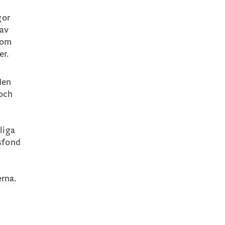
gor
 av
nom
er.
Men
 och
liga
gsfond
erna.