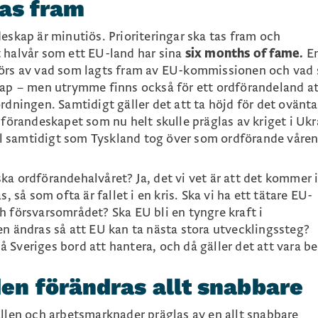
tas fram
eskap är minutiös. Prioriteringar ska tas fram och
 halvår som ett EU-land har sina
six months of fame.
En
görs av vad som lagts fram av EU-kommissionen och vad
kap – men utrymme finns också för ett ordförandeland a
rdningen. Samtidigt gäller det att ta höjd för det ovänt
dförandeskapet som nu helt skulle präglas av kriget i Ukr
till samtidigt som Tyskland tog över som ordförande våre
ka ordförandehalvåret? Ja, det vi vet är att det kommer 
, så som ofta är fallet i en kris. Ska vi ha ett tätare EU-
h försvarsområdet? Ska EU bli en tyngre kraft i
en ändras så att EU kan ta nästa stora utvecklingssteg?
 Sveriges bord att hantera, och då gäller det att vara b
n förändras allt snabbare
ällen och arbetsmarknader präglas av en allt snabbare