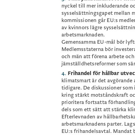
nyckel till mer inkluderande o
sysselsättningsgapet mellan m
kommissionen går EU:s medlems
av kvinnors lägre sysselsättnin
arbetsmarknaden.
Gemensamma EU-mål bör lyftas
Medlemsstaterna bör investera
och män att förena arbete och
jämställdhetsreformer som sä
Frihandel för hållbar utve
klimatsmart är det avgörande 
tidigare. De diskussioner som 
kring stärkt motståndskraft oc
prioritera fortsatta förhandlin
dels som ett sätt att stärka kl
Efterlevnaden av hållbarhetska
arbetsmarknadens parter. Lag
EU:s frihandelsavtal. Mandat b