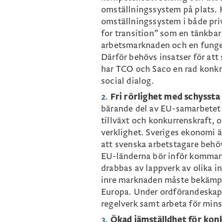
omställningssystem på plats. 
omställningssystem i både priva
for transition” som en tänkbar
arbetsmarknaden och en funger
Därför behövs insatser för at
har TCO och Saco en rad konk
social dialog.
Fri rörlighet med schyssta
bärande del av EU-samarbetet o
tillväxt och konkurrenskraft, o
verklighet. Sveriges ekonomi ä
att svenska arbetstagare behöve
EU-länderna bör inför kommand
drabbas av lappverk av olika i
inre marknaden måste bekämpas
Europa. Under ordförandeskapet
regelverk samt arbeta för mins
Ökad jämställdhet för kon