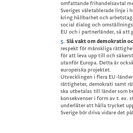
omfattande frihandelsavtal m
Sveriges väletablerade linje i
kring hållbarhet och arbetstaga
social dialog och omställning
EU och i partnerländer, så att 
Slå vakt om demokratin o
respekt för mänskliga rättighe
för att leva upp till och säker
utanför Europa. Detta är ocks
europeiska projektet.
Utvecklingen i flera EU-länder
rättigheter, demokrati samt r
ska utbetalas till länder som b
konsekvenser i form av t. ex. s
underlåter att hålla trycket up
Sverige bör driva vidare det p