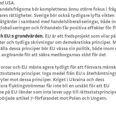
ed USA.
 handelsfrågorna bör kompletteras ännu större fokus i frå
res rättigheter. Sverige bör också tydligare lyfta vikten
såtgärder i samband med handelsliberaliseringar, både i
globaliseringen och frihandeln får positiva effekter för fl
ch EU:s grundvärden.
EU är ett fredsprojekt som vilar på
ter och tydliga skrivningar om demokratiska principer. 
ställa dessa principer bör EU vässa sin politik, både inom
å avgörande för att säkra medborgarnas stöd för det
 oroar och EU måste agera tydligt för att försvara mänsk
ättsstatens principer. Inga medel från EU:s återhämtnin
ryter mot dessa principer. Kriget i Ukraina och dess
tora flyktingströmmar får inte bli en ursäkt för att EU
pe på EU-länder som inte lever upp till rättsstatsprincip
åbörjade artikel 7-förfarandet mot Polen och Ungern.