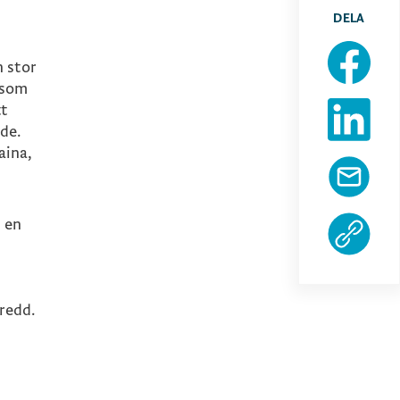
DELA
 stor
 som
tt
ade.
aina,
n
i en
eredd.