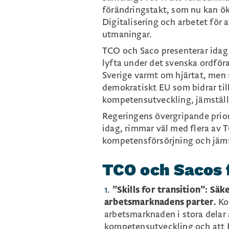
förändringstakt, som nu kan ök
Digitalisering och arbetet för 
utmaningar.
TCO och Saco presenterar idag
lyfta under det svenska ordför
Sverige varmt om hjärtat, men s
demokratiskt EU som bidrar til
kompetensutveckling, jämställ
Regeringens övergripande prio
idag, rimmar väl med flera av 
kompetensförsörjning och jämst
TCO och Sacos f
”Skills for transition”: S
arbetsmarknadens parter.
Ko
arbetsmarknaden i stora delar 
kompetensutveckling och att 