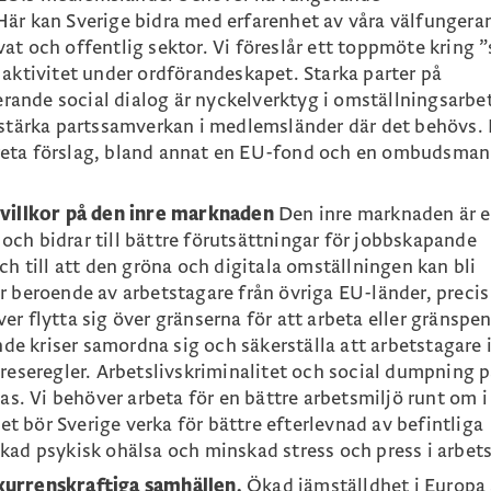
Här kan Sverige bidra med erfarenhet av våra välfungera
t och offentlig sektor. Vi föreslår ett toppmöte kring ”s
 aktivitet under ordförandeskapet. Starka parter på
ande social dialog är nyckelverktyg i omställningsarbet
t stärka partssamverkan i medlemsländer där det behövs.
reta förslag, bland annat en EU-fond och en ombudsman
 villkor på den inre marknaden
Den inre marknaden är 
ch bidrar till bättre förutsättningar för jobbskapande
ch till att den gröna och digitala omställningen kan bli
r beroende av arbetstagare från övriga EU-länder, preci
r flytta sig över gränserna för att arbeta eller gränspen
e kriser samordna sig och säkerställa att arbetstagare 
nreseregler. Arbetslivskriminalitet och social dumpning 
. Vi behöver arbeta för en bättre arbetsmiljö runt om i
 bör Sverige verka för bättre efterlevnad av befintliga
kad psykisk ohälsa och minskad stress och press i arbets
kurrenskraftiga samhällen.
Ökad jämställdhet i Europa 