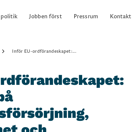
politik
Jobben först
Pressrum
Kontakt
Inför EU-ordförandeskapet:...
ordförandeskapet:
på
försörjning,
het och