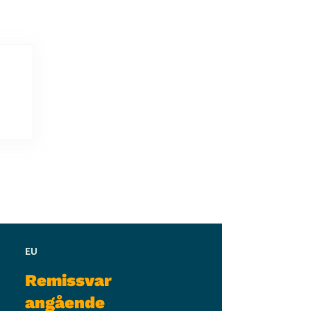
EU
Remissvar
angående