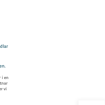
dlar
en.
 i en
tnar
r vi