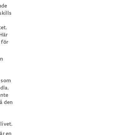
nde
kills
et.
 Här
 för
en
s som
dla.
inte
på den
livet.
är en