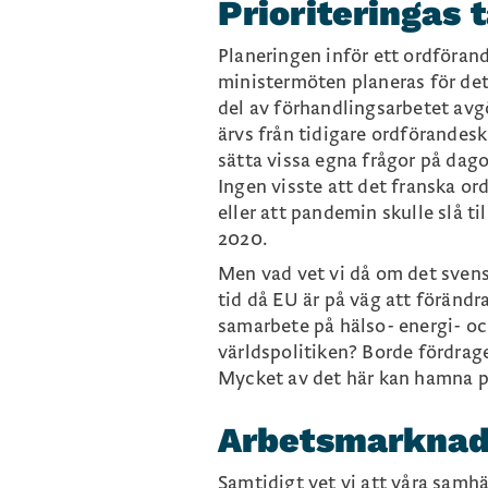
Prioriteringas 
Planeringen inför ett ordförand
ministermöten planeras för det
del av förhandlingsarbetet av
ärvs från tidigare ordförandes
sätta vissa egna frågor på dago
Ingen visste att det franska or
eller att pandemin skulle slå 
2020.
Men vad vet vi då om det svens
tid då EU är på väg att förändras
samarbete på hälso- energi- oc
världspolitiken? Borde fördrag
Mycket av det här kan hamna på
Arbetsmarknade
Samtidigt vet vi att våra samh