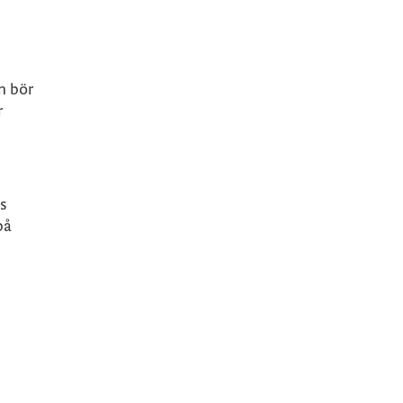
n bör
r
s
på