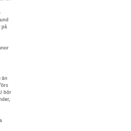
-
rund
r på
.
nnor
e än
förs
U bör
nder,
a