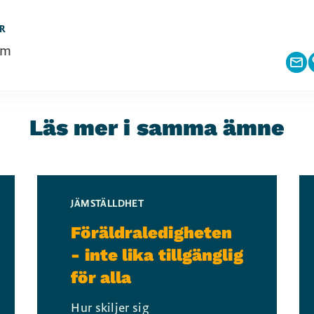
R
am
Läs mer i samma ämne
JÄMSTÄLLDHET
Föräldraledigheten
- inte lika tillgänglig
för alla
Hur skiljer sig