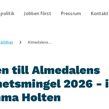
politik
Jobben först
Pressrum
Kontakt
älldhet
Almedalens...
 till Almedalens
hetsmingel 2026 - i
mma Holten