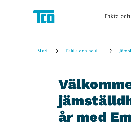
Fakta och 
Start
Fakta och politik
Jämst
Välkommen
jämställd
år med E