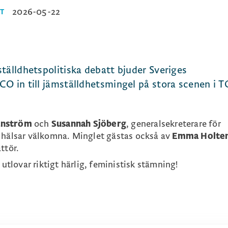
2026-05-22
T
tälldhetspolitiska debatt bjuder Sveriges
CO in till jämställdhetsmingel på stora scenen i 
anström
och
Susannah Sjöberg
, generalsekreterare för
 hälsar välkomna. Minglet gästas också av
Emma Holte
attör.
 utlovar riktigt härlig, feministisk stämning!