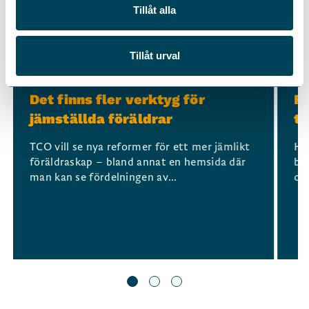
Tillåt alla
Tillåt urval
Slide 1 of 3
JÄMSTÄLLDHET
JÄ
Det finns fler verktyg för
Fö
jämställda föräldrar
ti
TCO vill se nya reformer för ett mer jämlikt
Hur
föräldraskap – bland annat en hemsida där
bl
man kan se fördelningen av...
och