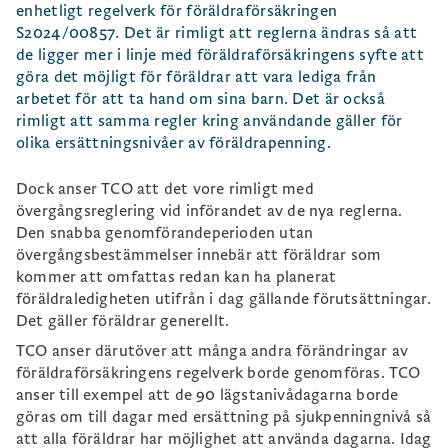
enhetligt regelverk för föräldraförsäkringen
S2024/00857. Det är rimligt att reglerna ändras så att
de ligger mer i linje med föräldraförsäkringens syfte att
göra det möjligt för föräldrar att vara lediga från
arbetet för att ta hand om sina barn. Det är också
rimligt att samma regler kring användande gäller för
olika ersättningsnivåer av föräldrapenning.
Dock anser TCO att det vore rimligt med
övergångsreglering vid införandet av de nya reglerna.
Den snabba genomförandeperioden utan
övergångsbestämmelser innebär att föräldrar som
kommer att omfattas redan kan ha planerat
föräldraledigheten utifrån i dag gällande förutsättningar.
Det gäller föräldrar generellt.
TCO anser därutöver att många andra förändringar av
föräldraförsäkringens regelverk borde genomföras. TCO
anser till exempel att de 90 lägstanivådagarna borde
göras om till dagar med ersättning på sjukpenningnivå så
att alla föräldrar har möjlighet att använda dagarna. Idag