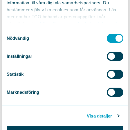
information till våra digitala samarbetspartners. Du
bestämmer själv vilka cookies som får användas. Läs
mer om hur TCO behandlar personuppgifter i vår
integritetspolicy
https://tco.se/om-tco/gdpr-information
Samtyckesval
Nödvändig
Inställningar
Statistik
UTREDARE: JÄMSTÄLLDHET OCH KLIMAT
Åsa Forsell
Marknadsföring
Visa detaljer
Läs mer i samma ämne