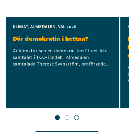
Slide 1 of 3
KLIMAT
,
ALMEDALEN
,
VAL 2026
KL
Dör demokratin i hettan?
Hu
kl
Är klimatkrisen en demokratikris? I det här
oc
samtalet i TCO-landet i Almedalen
samtalade Therese Svanström, ordförande...
Hu
och
Ka