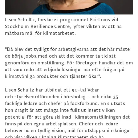
Lisen Schultz, forskare i programmet Fairtrans vid
Stockholm Resilience Centre, lyfter vikten av att ha
mätbara mål för klimatarbetet.
"Då blev det tydligt för arbetsgivarna att det här måste
de börja jobba med och att det kommer ta tid att
genomföra en omställning. För företagen handlar det om
att vara redo att erbjuda lösningar när efterfrågan på
klimatvänliga produkter och tjänster ökar".
Lisen Schultz har utbildat ett 90-tal Vd:ar
och styrelseordföranden i börsbolag – och cirka 35
fackliga ledare och chefer på fackförbund. En slutsats
hon dragit är att många inte fullt ut insett vilken
potential för att göra skillnad i klimatomställningen det
finns på den egna arbetsplatsen. Chefer och ledare
behöver ha en tydlig vision, mål för utsläppsminskningar
och visa vilken riktning klimatarbetet ska ha.