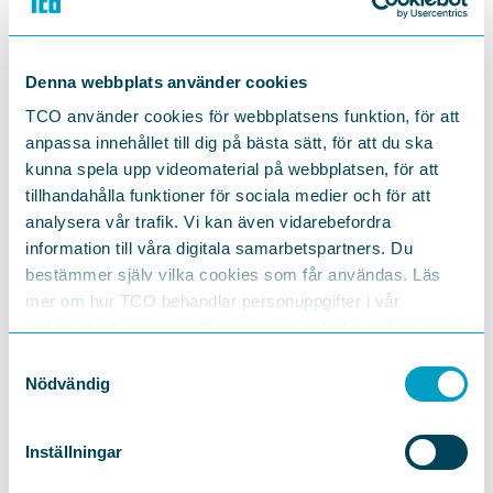
fokuserar på rätt saker.
"Arbetsplatsens klimatmål behöver brytas ner till
Denna webbplats använder cookies
avdelningsnivå där cheferna har ett ansvar att fånga upp
och ta vara på medarbetarnas idéer och engagemang",
TCO använder cookies för webbplatsens funktion, för att
säger Lisen Schultz.
anpassa innehållet till dig på bästa sätt, för att du ska
Lisen Schultz beskriver de senaste årens utveckling i
kunna spela upp videomaterial på webbplatsen, för att
klimatomställningen som ett hack i kurvan för arbetet
tillhandahålla funktioner för sociala medier och för att
med att stärka klimatet.
analysera vår trafik. Vi kan även vidarebefordra
information till våra digitala samarbetspartners. Du
"Det råder vissa oklarheter om hur snabbt vi ska göra
bestämmer själv vilka cookies som får användas. Läs
omställningen. Företagen är beroende av att
mer om hur TCO behandlar personuppgifter i vår
klimatpolitiken ligger fast, både vad gäller regleringar
integritetspolicy
https://tco.se/om-tco/gdpr-information
och investeringar i fossilfri energi, infrastruktur och den
gröna kompetens som behövs för att de ska nå sina mål",
Samtyckesval
Nödvändig
säger Lisen Schultz.
Inställningar