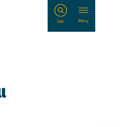
Meny
Sök
l