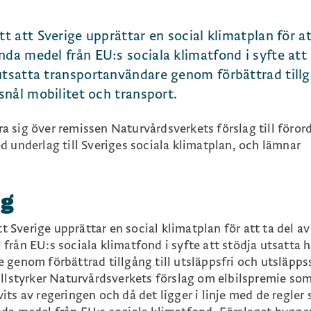
tt att Sverige upprättar en social klimatplan för at
nda medel från EU:s sociala klimatfond i syfte att
 utsatta transportanvändare genom förbättrad till
ssnål mobilitet och transport.
tra sig över remissen Naturvårdsverkets förslag till föror
d underlag till Sveriges sociala klimatplan, och lämnar
ng
tt Sverige upprättar en social klimatplan för att ta del av
rån EU:s sociala klimatfond i syfte att stödja utsatta h
 genom förbättrad tillgång till utsläppsfri och utsläpps
illstyrker Naturvårdsverkets förslag om elbilspremie so
ts av regeringen och då det ligger i linje med de regler