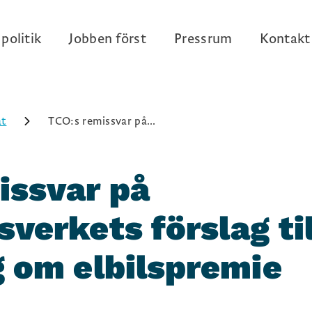
politik
Jobben först
Pressrum
Kontakt
at
TCO:s remissvar på...
issvar på
verkets förslag til
g om elbilspremie