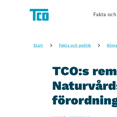
Fakta och 
Start
Fakta och politik
Klim
TCO:s rem
Naturvårds
förordnin