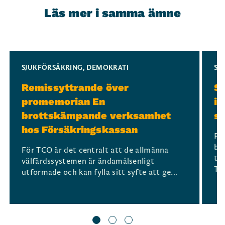
Läs mer i samma ämne
Slide 1 of 3
SJUKFÖRSÄKRING
,
DEMOKRATI
SJ
Remissyttrande över
Sv
promemorian En
in
brottskämpande verksamhet
sj
hos Försäkringskassan
På
bl
För TCO är det centralt att de allmänna
tr
välfärdssystemen är ändamålsenligt
The
utformade och kan fylla sitt syfte att ge...