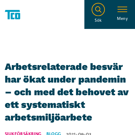
Meny
Sök
Arbetsrelaterade besvär
har ökat under pandemin
– och med det behovet av
ett systematiskt
arbetsmiljöarbete
2021-09-03
SJUKFÖRSÄKRING
BLOGG