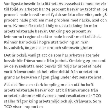
Vanligaste besvär är trötthet. Av sysselsatta med besvär
till följd av arbetet har 74 procent besvär av trötthet. 64
procent hade besvär med fysisk smärta eller värk, och 58
procent hade problem med problem med nacke, axel och
arm. Kvinnor får också i högre utsträckning än män
arbetsrelaterade besvär. Omkring 90 procent av
kvinnorna i regional sektor hade besvär med trötthet.
Kvinnor har också i högre utsträckning än män
huvudvärk, ångest eller oro och sömnsvårigheter.
Det är också vanligt att de som har arbetsrelaterade
besvär blir frånvarande från jobbet. Omkring 29 procent
av de sysselsatta med besvär till följd av arbetet hade
varit frånvarande på hel- eller deltid från arbetet på
grund av besvären någon gång under det senaste året.
Att det finns en stark koppling mellan att ha haft
arbetsrelaterade besvär och att bli frånvarande från
arbetet stämmer väl överens med resultaten när TCO
ställer frågor kring arbetsmiljö och sjukfrånvaro. Som
TCO visar i rapporten