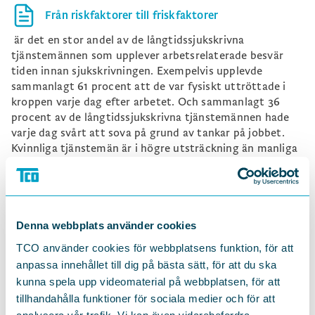
Från riskfaktorer till friskfaktorer
är det en stor andel av de långtidssjukskrivna
tjänstemännen som upplever arbetsrelaterade besvär
tiden innan sjukskrivningen. Exempelvis upplevde
sammanlagt 61 procent att de var fysiskt uttröttade i
kroppen varje dag efter arbetet. Och sammanlagt 36
procent av de långtidssjukskrivna tjänstemännen hade
varje dag svårt att sova på grund av tankar på jobbet.
Kvinnliga tjänstemän är i högre utsträckning än manliga
tjänstemän utsatta för arbetsrelaterade besvär tiden
innan sjukskrivningen. 64 procent av de kvinnliga
tjänstemännen var fysiskt uttröttade varje dag
efterarbetet, vilket kan jämföras med 49 procent av de
manliga tjänstemännen. Och 38 procent av de kvinnliga
Denna webbplats använder cookies
tjänstemännen hade svårt att sova på grund av tankar på
TCO använder cookies för webbplatsens funktion, för att
jobbet, vilket kan jämföras med 30 procent av de
anpassa innehållet till dig på bästa sätt, för att du ska
manliga tjänstemännen.
kunna spela upp videomaterial på webbplatsen, för att
TCO:s rapport visar också på betydelsen av ett
tillhandahålla funktioner för sociala medier och för att
systematiskt arbetsmiljöarbete. Långtidssjukskrivna