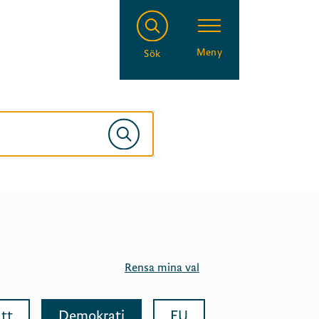
Meny
Sök
Rensa mina val
tt
Demokrati
EU