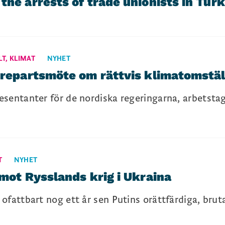
the arrests of trade unionists in Türk
LT
,
KLIMAT
NYHET
trepartsmöte om rättvis klimatomstäl
sentanter för de nordiska regeringarna, arbetstag
T
NYHET
 mot Rysslands krig i Ukraina
ofattbart nog ett år sen Putins orättfärdiga, bruta