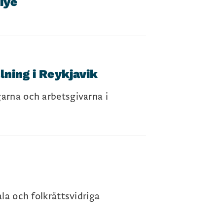
iye
lning i Reykjavik
arna och arbetsgivarna i
la och folkrättsvidriga