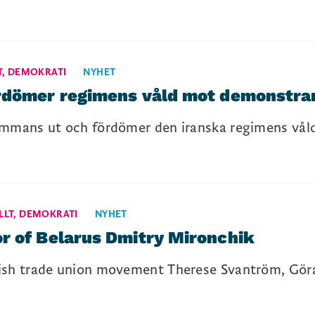
T
,
DEMOKRATI
NYHET
rdömer regimens våld mot demonstran
sammans ut och fördömer den iranska regimens vå
LLT
,
DEMOKRATI
NYHET
r of Belarus Dmitry Mironchik
dish trade union movement Therese Svantröm, Gör