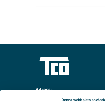
Adress:
Linnégatan 14
Denna webbplats använde
114 47 Stockholm