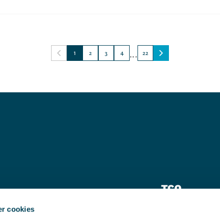
1
2
3
4
...
22
TCO
Pressrum
r cookies