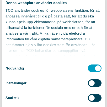
Denna webbplats använder cookies
TCO använder cookies för webbplatsens funktion, för att
7 november 2024
anpassa innehållet till dig på bästa sätt, för att du ska
kunna spela upp videomaterial på webbplatsen, för att
PENSION
,
ARBETSMILJÖ
DEBATTARTIKEL
tillhandahålla funktioner för sociala medier och för att
180 000 tjänstemän vill gå i pension i
analysera vår trafik. Vi kan även vidarebefordra
förtid
information till våra digitala samarbetspartners. Du
bestämmer själv vilka cookies som får användas. Läs
En ny rapport från TCO visar att många tjänstemän vill
mer om hur TCO behandlar personuppgifter i vår
lämna arbetslivet före riktåldern. Det främsta skälet är
integritetspolicy
https://tco.se/om-tco/gdpr-information
att...
Samtyckesval
Nödvändig
16 januari 2024
Inställningar
PENSION
,
ARBETSMILJÖ
RAPPORT
Hälften går i förtid – så ser
Statistik
tjänstemännen på att arbeta till
riktåldern