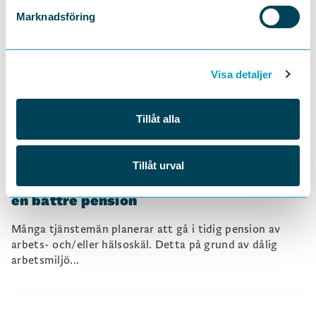
Marknadsföring
I den här rapporten visar TCO hur tjänstemännen ser på
att arbeta till riktåldern eller längre. Resultatet är
tyvärr...
Visa detaljer
Tillåt alla
8 november 2024
PENSION
,
ARBETSMILJÖ
PRESSMEDDELANDE
Ny rapport från TCO: Så får
Tillåt urval
tjänstemännen ett längre arbetsliv – och
en bättre pension
Många tjänstemän planerar att gå i tidig pension av
arbets- och/eller hälsoskäl. Detta på grund av dålig
arbetsmiljö...