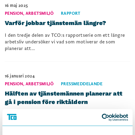
16 maj 2025
PENSION
,
ARBETSMILJÖ
RAPPORT
Varför jobbar tjänstemän längre?
I den tredje delen av TCO:s rapportserie om ett längre
arbetsliv undersöker vi vad som motiverar de som
planerar att...
16 januari 2024
PENSION
,
ARBETSMILJÖ
PRESSMEDDELANDE
Hälften av tjänstemännen planerar att
gå i pension före riktåldern
Mer än hälften av tjänstemännen i åldern 50 till 67 år
planerar att gå i pension före riktåldern. En av de
främsta...