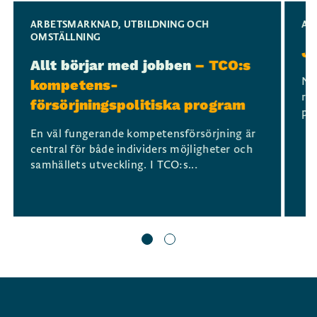
Slide 1 of 2
ARBETSMARKNAD
,
UTBILDNING OCH
AR
OMSTÄLLNING
Jo
Allt börjar med jobben
– TCO:s
Nu 
kompetens-
ri
försörjningspolitiska program
pol
En väl fungerande kompetensförsörjning är
central för både individers möjligheter och
samhällets utveckling. I TCO:s...