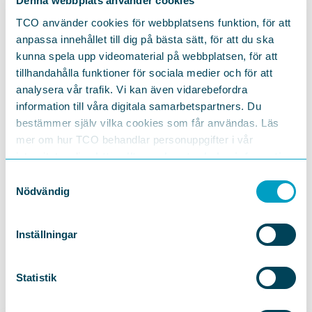
Denna webbplats använder cookies
Håkan Gustavsson, utredare arbetsmarknad och
arbetsmarknadspolitik, TCO
TCO använder cookies för webbplatsens funktion, för att
anpassa innehållet till dig på bästa sätt, för att du ska
Sofia Hylander, moderator samt utredare utbildning
kunna spela upp videomaterial på webbplatsen, för att
och omställning, TCO
tillhandahålla funktioner för sociala medier och för att
analysera vår trafik. Vi kan även vidarebefordra
information till våra digitala samarbetspartners. Du
bestämmer själv vilka cookies som får användas. Läs
mer om hur TCO behandlar personuppgifter i vår
integritetspolicy
https://tco.se/om-tco/gdpr-information
Samtyckesval
Nödvändig
Inställningar
Statistik