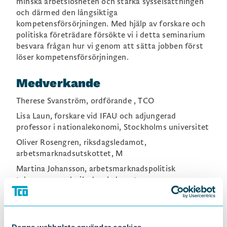
minska arbetslösheten och stärka sysselsättningen
och därmed den långsiktiga
kompetensförsörjningen. Med hjälp av forskare och
politiska företrädare försökte vi i detta seminarium
besvara frågan hur vi genom att sätta jobben först
löser kompetensförsörjningen.
Medverkande
Therese Svanström, ordförande , TCO
Lisa Laun, forskare vid IFAU och adjungerad
professor i nationalekonomi, Stockholms universitet
Oliver Rosengren, riksdagsledamot,
arbetsmarknadsutskottet, M
Martina Johansson, arbetsmarknadspolitisk
talesperson och riksdagsledamot,
Arbetsmarknadsutskottet, C
Sofia Amloh, riksdagsledamot,
arbetsmarknadsutskottet, S