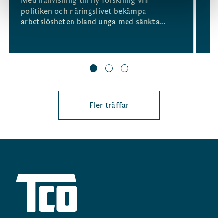
Med hänvisning till ny forskning vill
politiken och näringslivet bekämpa
arbetslösheten bland unga med sänkta...
Fler träffar