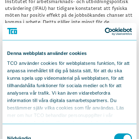
Institutet för arbetsmarknads- och utbildningspolitisk
utvärdering (IFAU) har tidigare konstaterat att fysiska
möten har positiv effekt på de jobbsökandes chanser att
komma i arbete. Detta gäller inte minst för de
långtidsarbetslösa som i många län får betydligt längre
resväg till ett kontor för chans till ett fysiskt möte.
Enligt IFAU kan man inte veta om digitala kontakter ger
samma möjlighet.
Denna webbplats använder cookies
- Det här kommer avsevärt försvåra chanserna för de
TCO använder cookies för webbplatsens funktion, för att
människor som står längst från arbetsmarknaden att de
anpassa innehållet till dig på bästa sätt, för att du ska
facto komma i arbete. Att skära ner på möjligheterna till
kunna spela upp videomaterial på webbplatsen, för att
fysiska möten, som har påvisad positiv effekt, är inte
tillhandahålla funktioner för sociala medier och för att
klok politik, säger Mats Essemyr, utredningschef på TCO.
analysera vår trafik. Vi kan även vidarebefordra
information till våra digitala samarbetspartners. Du
bestämmer själv vilka cookies som får användas. Läs
mer om hur TCO behandlar personuppgifter i vår
integritetspolicy
https://tco.se/om-tco/gdpr-information
Samtyckesval
Nödvändig