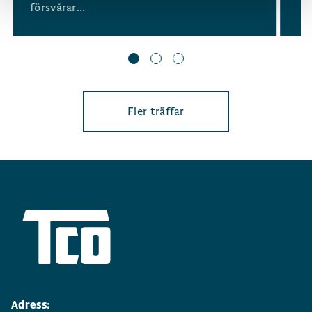
försvårar...
Fler träffar
Adress: