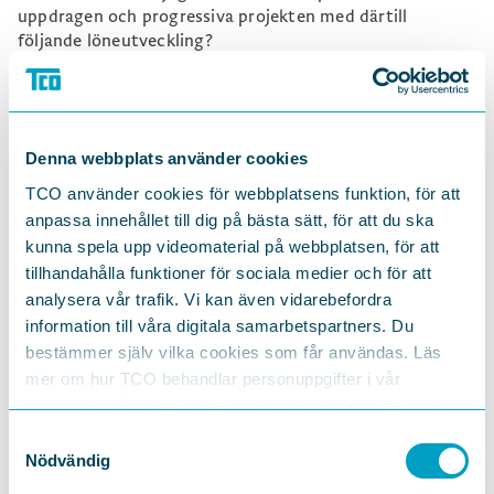
uppdragen och progressiva projekten med därtill
följande löneutveckling?
Den här utvecklingen håller TCO självklart koll på och
följer upp.
Therese kommenterar också att allt fler går med i facket
och att TCO ökade sitt medlemsantal för tionde året i
Denna webbplats använder cookies
rad 2020.
TCO använder cookies för webbplatsens funktion, för att
- 70 procent av alla nya medlemmar 2020 gick till
anpassa innehållet till dig på bästa sätt, för att du ska
tjänstemannaorganisationer, enligt Medlingsinstitutet.
kunna spela upp videomaterial på webbplatsen, för att
Även räknat i organisationsgrad har vi en högre siffra än
tillhandahålla funktioner för sociala medier och för att
arbetarsidan. Det är världsunik, säger hon.
analysera vår trafik. Vi kan även vidarebefordra
Hela intervjun hittar du på
Dagens industri:s webbplats.
information till våra digitala samarbetspartners. Du
bestämmer själv vilka cookies som får användas. Läs
mer om hur TCO behandlar personuppgifter i vår
integritetspolicy
https://tco.se/om-tco/gdpr-information
Samtyckesval
DELA
Nödvändig