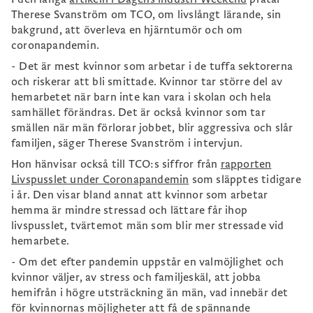
Therese Svanström om TCO, om livslångt lärande, sin
bakgrund, att överleva en hjärntumör och om
coronapandemin.
- Det är mest kvinnor som arbetar i de tuffa sektorerna
och riskerar att bli smittade. Kvinnor tar större del av
hemarbetet när barn inte kan vara i skolan och hela
samhället förändras. Det är också kvinnor som tar
smällen när män förlorar jobbet, blir aggressiva och slår
familjen, säger Therese Svanström i intervjun.
Hon hänvisar också till TCO:s siffror från
rapporten
Livspusslet under Coronapandemin
som släpptes tidigare
i år. Den visar bland annat att kvinnor som arbetar
hemma är mindre stressad och lättare får ihop
livspusslet, tvärtemot män som blir mer stressade vid
hemarbete.
- Om det efter pandemin uppstår en valmöjlighet och
kvinnor väljer, av stress och familjeskäl, att jobba
hemifrån i högre utsträckning än män, vad innebär det
för kvinnornas möjligheter att få de spännande