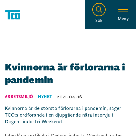
Meny
Sök
Kvinnorna är förlorarna i
pandemin
2021-04-16
ARBETSMILJÖ
NYHET
Kvinnorna är de största förlorarna i pandemin, säger
TCO:s ordförande i en djupgående nära intervju i
Dagens industri Weekend.
I den långa
artikeln i Dagens industri Weekend
pratar