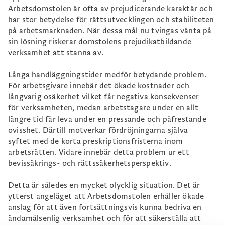
Arbetsdomstolen är ofta av prejudicerande karaktär och
har stor betydelse för rättsutvecklingen och stabiliteten
på arbetsmarknaden. När dessa mål nu tvingas vänta på
sin lösning riskerar domstolens prejudikatbildande
verksamhet att stanna av.
Långa handläggningstider medför betydande problem.
För arbetsgivare innebär det ökade kostnader och
långvarig osäkerhet vilket får negativa konsekvenser
för verksamheten, medan arbetstagare under en allt
längre tid får leva under en pressande och påfrestande
ovisshet. Därtill motverkar fördröjningarna själva
syftet med de korta preskriptionsfristerna inom
arbetsrätten. Vidare innebär detta problem ur ett
bevissäkrings- och rättssäkerhetsperspektiv.
Detta är således en mycket olycklig situation. Det är
ytterst angeläget att Arbetsdomstolen erhåller ökade
anslag för att även fortsättningsvis kunna bedriva en
ändamålsenlig verksamhet och för att säkerställa att