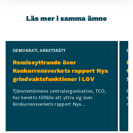
Läs mer i samma ämne
Slide 1 of 3
DEMOKRATI
,
ARBETSRÄTT
DE
Remissyttrande över
Dr
Konkurrensverkets rapport Nya
t
grindvaktsfunktioner i LOV
S
Tjänstemännens centralorganisation, TCO,
På
har beretts tillfälle att yttra sig över
st
Konkurrensverkets rapport Nya...
reg