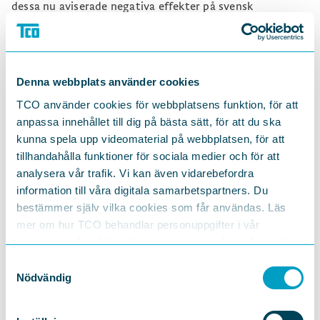
dessa nu aviserade negativa effekter på svensk
arbetsmarknad inte uppstår.
Mattias Dahl, Vice VD och chef arbetsgivarfrågor
Svenskt Näringsliv
Denna webbplats använder cookies
Caroline Olsson, Chef arbetsgivarpolitik Sveriges
TCO använder cookies för webbplatsens funktion, för att
Kommuner och Regioner
anpassa innehållet till dig på bästa sätt, för att du ska
Hanna Schmidt, Chefsjurist Arbetsgivarverket
kunna spela upp videomaterial på webbplatsen, för att
tillhandahålla funktioner för sociala medier och för att
Veli-Pekka Säikkälä, Avtalssekreterare
analysera vår trafik. Vi kan även vidarebefordra
Landsorganisationen i Sverige
information till våra digitala samarbetspartners. Du
Therese Svanström, Ordförande Tjänstemännens
bestämmer själv vilka cookies som får användas. Läs
centralorganisation
mer om hur TCO behandlar personuppgifter i vår
integritetspolicy
https://tco.se/om-tco/gdpr-information
Göran Arrius, Ordförande Sveriges akademikers
centralorganisation
Samtyckesval
Nödvändig