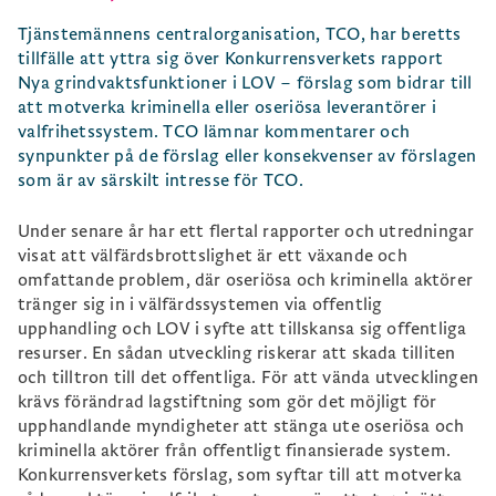
Tjänstemännens centralorganisation, TCO, har beretts
tillfälle att yttra sig över Konkurrensverkets rapport
Nya grindvaktsfunktioner i LOV – förslag som bidrar till
att motverka kriminella eller oseriösa leverantörer i
valfrihetssystem. TCO lämnar kommentarer och
synpunkter på de förslag eller konsekvenser av förslagen
som är av särskilt intresse för TCO.
Under senare år har ett flertal rapporter och utredningar
visat att välfärdsbrottslighet är ett växande och
omfattande problem, där oseriösa och kriminella aktörer
tränger sig in i välfärdssystemen via offentlig
upphandling och LOV i syfte att tillskansa sig offentliga
resurser. En sådan utveckling riskerar att skada tilliten
och tilltron till det offentliga. För att vända utvecklingen
krävs förändrad lagstiftning som gör det möjligt för
upphandlande myndigheter att stänga ute oseriösa och
kriminella aktörer från offentligt finansierade system.
Konkurrensverkets förslag, som syftar till att motverka