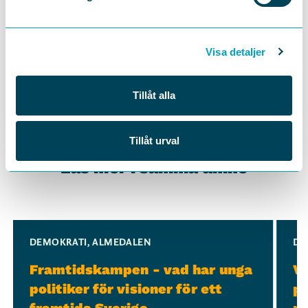
TCO:S ORDFÖRANDE
Visa detaljer
Therese Svanström
Tillåt alla
Tillåt urval
Läs mer i samma ämne
Slide 1 of 3
DEMOKRATI
,
ALMEDALEN
DE
Framtidskampen - vad har unga
Ve
politiker för visioner för ett
po