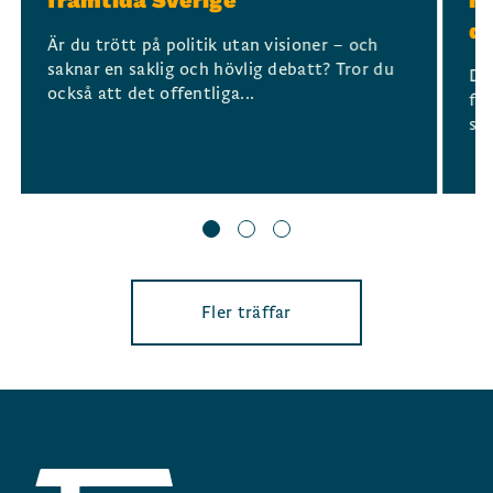
framtida Sverige
mo
d
Är du trött på politik utan visioner – och
saknar en saklig och hövlig debatt? Tror du
De
också att det offentliga...
för
sa
Fler träffar