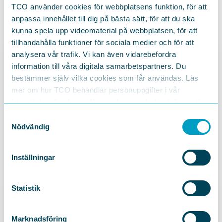
TCO använder cookies för webbplatsens funktion, för att
anpassa innehållet till dig på bästa sätt, för att du ska
kunna spela upp videomaterial på webbplatsen, för att
tillhandahålla funktioner för sociala medier och för att
analysera vår trafik. Vi kan även vidarebefordra
information till våra digitala samarbetspartners. Du
bestämmer själv vilka cookies som får användas. Läs
mer om hur TCO behandlar personuppgifter i vår
integritetspolicy
https://tco.se/om-tco/gdpr-information
JURIST
Samtyckesval
Nödvändig
Magnus Lundberg
Inställningar
Statistik
Marknadsföring