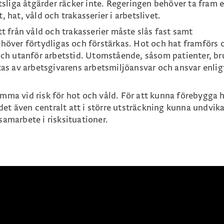
ttsliga åtgärder räcker inte. Regeringen behöver ta fram 
 hat, våld och trakasserier i arbetslivet.
fritt från våld och trakasserier måste slås fast samt
höver förtydligas och förstärkas. Hot och hat framförs 
och utanför arbetstid. Utomstående, såsom patienter, br
tas av arbetsgivarens arbetsmiljöansvar och ansvar enlig
ma vid risk för hot och våld. För att kunna förebygga h
 det även centralt att i större utsträckning kunna undvik
amarbete i risksituationer.