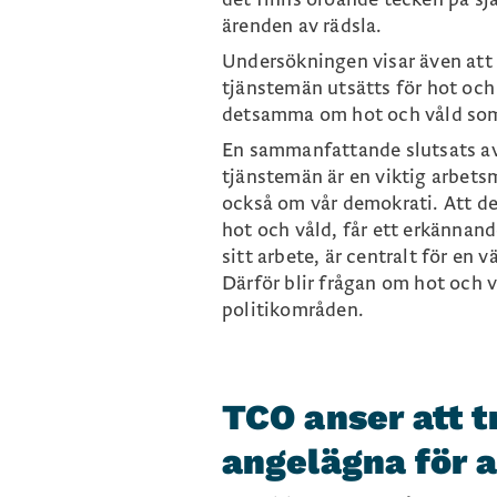
exempelvis genom att undv
ärenden av rädsla.
Tre av fyra av de utsatta 
Undersökningen visar även att å
samtalston.
tjänstemän utsätts för hot och 
Åtta av tio anser att det 
detsamma om hot och våld som 
utsätts för hot och våld i 
En sammanfattande slutsats av 
säger detsamma om hot och
tjänstemän är en viktig arbet
också om vår demokrati. Att d
hot och våld, får ett erkännand
sitt arbete, är centralt för en
Därför blir frågan om hot och v
politikområden.
TCO anser att t
angelägna för 