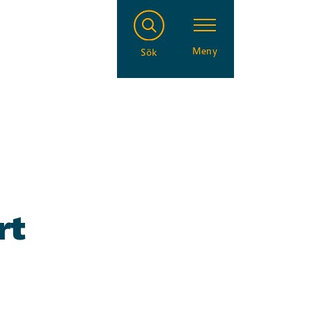
Meny
Sök
rt