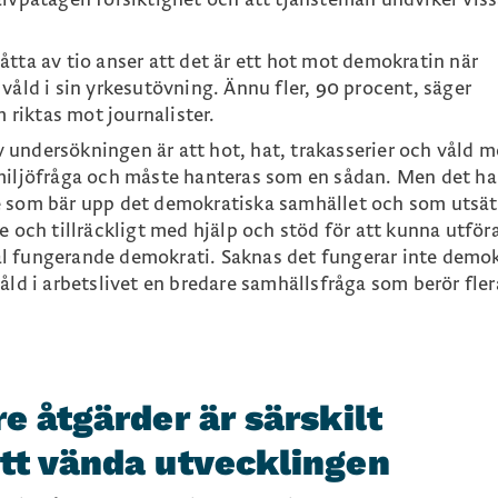
ika vissa ärenden.
anger att hoten sker genom en hotfull
tta av tio anser att det är ett hot mot demokratin när
våld i sin yrkesutövning. Ännu fler, 90 procent, säger
är ett hot mot demokratin när tjänstemän
riktas mot journalister.
sin yrkesutövning. Ännu fler, 90 procent,
undersökningen är att hot, hat, trakasserier och våld m
 våld som riktas mot journalister.
smiljöfråga och måste hanteras som en sådan. Men det ha
e som bär upp det demokratiska samhället och som utsät
e och tillräckligt med hjälp och stöd för att kunna utför
 väl fungerande demokrati. Saknas det fungerar inte demok
åld i arbetslivet en bredare samhällsfråga som berör fler
re åtgärder är särskilt
att vända utvecklingen