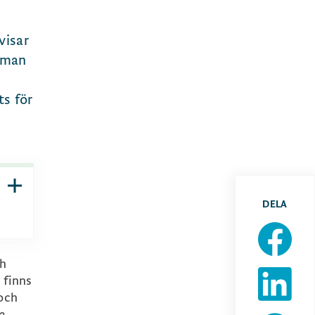
visar
teman
ts för
DELA
ch
 finns
 och
sa