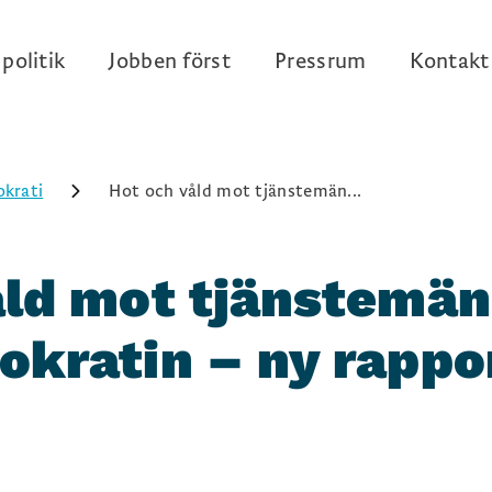
politik
Jobben först
Pressrum
Kontakt
krati
Hot och våld mot tjänstemän...
åld mot tjänstemän
okratin – ny rappo