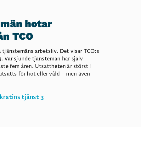
emän hotar
rån TCO
a tjänstemäns arbetsliv. Det visar TCO:s
3
. Var sjunde tjänsteman har själv
aste fem åren. Utsattheten är störst i
utsatts för hot eller våld – men även
ratins tjänst 3