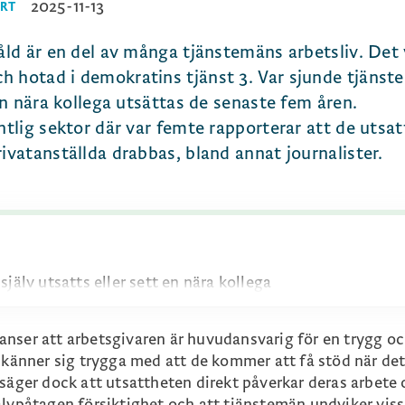
2025-11-13
RT
våld är en del av många tjänstemäns arbetsliv. Det 
h hotad i demokratins tjänst 3. Var sjunde tjäns
 en nära kollega utsättas de senaste fem åren.
ntlig sektor där var femte rapporterar att de utsat
ivatanställda drabbas, bland annat journalister.
jälv utsatts eller sett en nära kollega
rabbad – var femte har utsatts för hot
nser att arbetsgivaren är huvudansvarig för en trygg o
 känner sig trygga med att de kommer att få stöd när det
 säger dock att utsattheten direkt påverkar deras arbete
ppger att utsattheten påverkat arbetet,
älvpåtagen försiktighet och att tjänstemän undviker vis