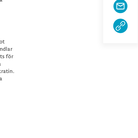
ot
ndlar
ts för
a
ratin.
a