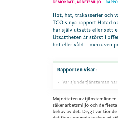
DEMOKRATI
,
ARBETSMILJÖ
RAPPO
Hot, hat, trakasserier och 
TCO:s nya rapport Hatad oc
har själv utsatts eller sett
Utsattheten är störst i offe
hot eller våld – men även pr
Rapporten visar:
Var sjunde tjänsteman har s
utsättas för hot eller våld.
Offentlig sektor är mest d
Majoriteten av tjänstemännen a
eller våld.
säker arbetsmiljö och de flesta
behov av det. Drygt var tionde
Var tredje av de utsatta u
det finns oroande tecken på sj