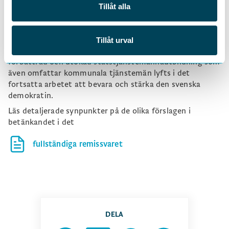
samhälle. Deras rätt till en god arbetsmiljö och ett
Tillåt alla
arbetsliv utan otillåten påverkan måste värnas. För att
åstadkomma detta krävs inte bara ett samlat grepp om
relevant lagstiftning, utan även att frågor om till
Tillåt urval
exempel resurser, kompetensutveckling och en
förbättrad och utökad statstjänstemannautbildning som
även omfattar kommunala tjänstemän lyfts i det
fortsatta arbetet att bevara och stärka den svenska
demokratin.
Läs detaljerade synpunkter på de olika förslagen i
betänkandet i det
fullständiga remissvaret
DELA