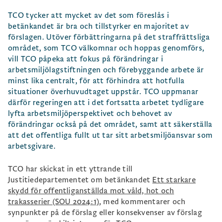
TCO tycker att mycket av det som föreslås i
betänkandet är bra och tillstyrker en majoritet av
förslagen. Utöver förbättringarna på det straffrättsliga
området, som TCO välkomnar och hoppas genomförs,
vill TCO påpeka att fokus på förändringar i
arbetsmiljölagstiftningen och förebyggande arbete är
minst lika centralt, för att förhindra att hotfulla
situationer överhuvudtaget uppstår. TCO uppmanar
därför regeringen att i det fortsatta arbetet tydligare
lyfta arbetsmiljöperspektivet och behovet av
förändringar också på det området, samt att säkerställa
att det offentliga fullt ut tar sitt arbetsmiljöansvar som
arbetsgivare.
TCO har skickat in ett yttrande till
Justitiedepartementet om betänkandet
Ett starkare
skydd för offentliganställda mot våld, hot och
trakasserier (SOU 2024:1)
, med kommentarer och
synpunkter på de förslag eller konsekvenser av förslag