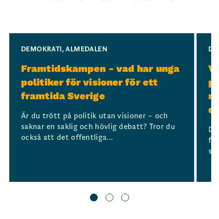
Slide 1 of 3
DEMOKRATI
,
ALMEDALEN
DE
Framtidskampen - vad har unga
Ve
politiker för visioner för ett
po
framtida Sverige
mo
d
Är du trött på politik utan visioner – och
saknar en saklig och hövlig debatt? Tror du
De
också att det offentliga...
för
sa