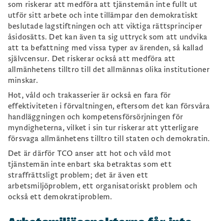
som riskerar att medföra att tjänstemän inte fullt ut
utför sitt arbete och inte tillämpar den demokratiskt
beslutade lagstiftningen och att viktiga rättsprinciper
åsidosätts. Det kan även ta sig uttryck som att undvika
att ta befattning med vissa typer av ärenden, så kallad
självcensur. Det riskerar också att medföra att
allmänhetens tilltro till det allmännas olika institutioner
minskar.
Hot, våld och trakasserier är också en fara för
effektiviteten i förvaltningen, eftersom det kan försvåra
handläggningen och kompetensförsörjningen för
myndigheterna, vilket i sin tur riskerar att ytterligare
försvaga allmänhetens tilltro till staten och demokratin.
Det är därför TCO anser att hot och våld mot
tjänstemän inte enbart ska betraktas som ett
straffrättsligt problem; det är även ett
arbetsmiljöproblem, ett organisatoriskt problem och
också ett demokratiproblem.