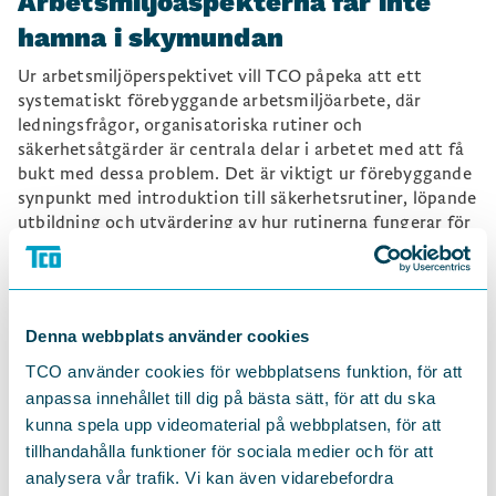
Arbetsmiljöaspekterna får inte
hamna i skymundan
Ur arbetsmiljöperspektivet vill TCO påpeka att ett
systematiskt förebyggande arbetsmiljöarbete, där
ledningsfrågor, organisatoriska rutiner och
säkerhetsåtgärder är centrala delar i arbetet med att få
bukt med dessa problem. Det är viktigt ur förebyggande
synpunkt med introduktion till säkerhetsrutiner, löpande
utbildning och utvärdering av hur rutinerna fungerar för
att offentliganställda tjänstemän ska känna sig trygga i
skarpt läge. Säkerhetsrutiner måste också gälla digitala
händelser och tydliga anmälningsrutiner behövs.
TCO anser att ett för ensidigt fokus på straffrättsliga
Denna webbplats använder cookies
åtgärder för att motverka hat, hot och våld inte är
TCO använder cookies för webbplatsens funktion, för att
tillräckligt och riskerar att leda till att
anpassa innehållet till dig på bästa sätt, för att du ska
arbetsmiljöaspekterna hamnar i skymundan. Fokus på
kunna spela upp videomaterial på webbplatsen, för att
förändringar i arbetsmiljölagstiftningen och
förebyggande arbete är minst lika centralt, för att
tillhandahålla funktioner för sociala medier och för att
förhindra att hotfulla situationer överhuvudtaget
analysera vår trafik. Vi kan även vidarebefordra