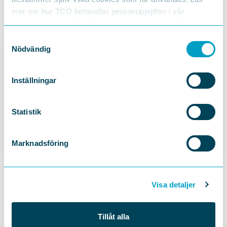
mer om hur TCO behandlar personuppgifter i vår
integritetspolicy
https://tco.se/om-tco/gdpr-information
Samtyckesval
Nödvändig
Inställningar
KOMMUNIKATÖR (TJÄNSTLEDIG)
Statistik
Agnes Brandemark
Marknadsföring
Visa detaljer
Läs mer i samma ämne
Tillåt alla