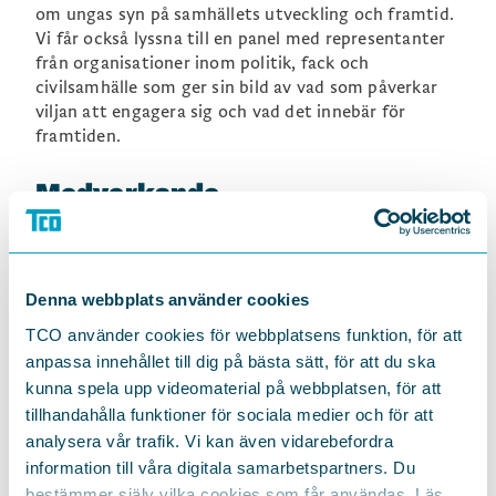
om ungas syn på samhällets utveckling och framtid.
Vi får också lyssna till en panel med representanter
från organisationer inom politik, fack och
civilsamhälle som ger sin bild av vad som påverkar
viljan att engagera sig och vad det innebär för
framtiden.
Medverkande
Jacob Borssén
, Ungdomsbarometern
Henrik Almén
, biträdande generalsekreterare Sverok
Shade Amao,
verksamhetsansvarig Vi behövs!
Denna webbplats använder cookies
Fryshuset
TCO använder cookies för webbplatsens funktion, för att
Noura Berrouba
, ordförande LSU
anpassa innehållet till dig på bästa sätt, för att du ska
Dalia Eid
, 2:a vice ordförande Vision
kunna spela upp videomaterial på webbplatsen, för att
tillhandahålla funktioner för sociala medier och för att
Leon Mc Manus,
språkrör Grön Ungdom
analysera vår trafik. Vi kan även vidarebefordra
Therese Svanström
, ordförande TCO
information till våra digitala samarbetspartners. Du
Moderator:
Sofia Hylander
, utredare TCO
bestämmer själv vilka cookies som får användas. Läs