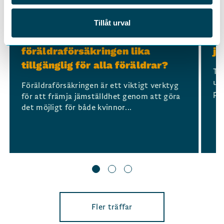
Slide 1 of 3
JÄMSTÄLLDHET
,
ALMEDALEN
JÄ
Tillåt urval
TCO i Almedalen: Är
T
föräldraförsäkringen lika
jä
tillgänglig för alla föräldrar?
Tr
ut
Föräldraförsäkringen är ett viktigt verktyg
på
för att främja jämställdhet genom att göra
det möjligt för både kvinnor...
Fler träffar