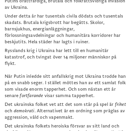
Putins orättfärdiga, brutala och folkrättsvidriga invasion
av Ukraina.
Under detta år har tusentals civila dödats och tusentals
skadats. Brutala krigsbrott har begåtts. Skolor,
barnsjukhus, energianläggningar,
förlossningsavdelningar och humanitära korridorer har
beskjutits. Hela städer har lagts i ruiner.
Rysslands krig i Ukraina har lett till en humanitär
katastrof, och tvingat över 14 miljoner människor på
flykt.
När Putin inledde sitt anfallskrig mot Ukraina trodde han
på en snabb seger. I stället möttes han av ett samlat folk
som visade enorm tapperhet. Och som nästan ett år
senare
fortfarande
visar samma tapperhet.
Det ukrainska folket vet att det som står på spel är
frihet
och
demokrati
. Alternativet är en ordning som präglas av
aggression, våld och vapenmakt.
Det ukrainska folkets heroiska försvar av sitt land och