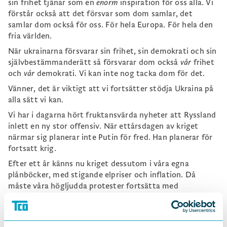
sin frihet tjänar som en
enorm
inspiration för oss alla. Vi
förstår också att det försvar som dom samlar, det
samlar dom också för oss. För hela Europa. För hela den
fria världen.
När ukrainarna försvarar sin frihet, sin demokrati och sin
självbestämmanderätt så försvarar dom också
vår
frihet
och
vår
demokrati. Vi kan inte nog tacka dom för det.
Vänner, det är viktigt att vi fortsätter stödja Ukraina på
alla sätt vi kan.
Vi har i dagarna hört fruktansvärda nyheter att Ryssland
inlett en ny stor offensiv. När ettårsdagen av kriget
närmar sig planerar inte Putin för fred. Han planerar för
fortsatt krig.
Efter ett år känns nu kriget dessutom i våra egna
plånböcker, med stigande elpriser och inflation. Då
måste våra högljudda protester fortsätta med
oförminskad styrka. Vi måste komma ihåg att priset det
ukrainska folket betalar är så
oändligt
mycket större än
vårt pris.
Dom
betalar med sina liv.