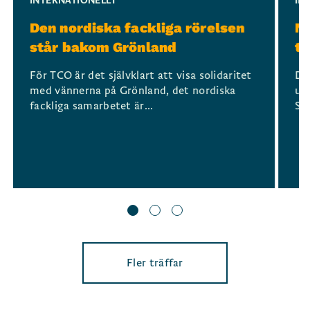
INTERNATIONELLT
IN
Den nordiska fackliga rörelsen
No
står bakom Grönland
ti
För TCO är det självklart att visa solidaritet
De
med vännerna på Grönland, det nordiska
utr
fackliga samarbetet är...
Sto
Fler träffar