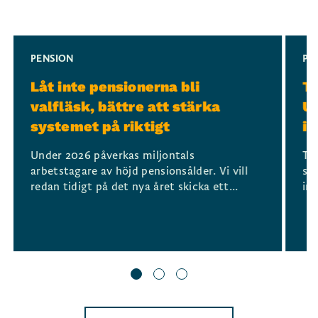
Slide 1 of 3
PENSION
PE
Låt inte pensionerna bli
TC
valfläsk, bättre att stärka
Ut
systemet på riktigt
i
Under 2026 påverkas miljontals
TC
arbetstagare av höjd pensionsålder. Vi vill
sv
redan tidigt på det nya året skicka ett...
in