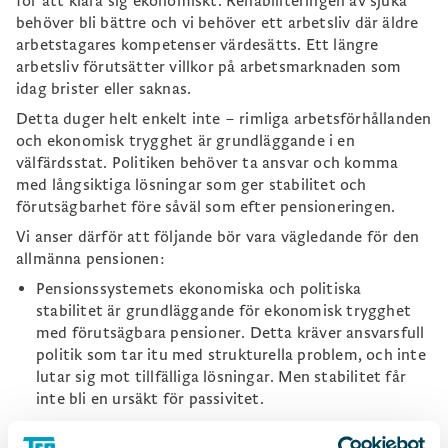
för att klara sig ekonomiskt. Rehabiliteringen av sjuka
behöver bli bättre och vi behöver ett arbetsliv där äldre
arbetstagares kompetenser värdesätts. Ett längre
arbetsliv förutsätter villkor på arbetsmarknaden som
idag brister eller saknas.
Detta duger helt enkelt inte – rimliga arbetsförhållanden
och ekonomisk trygghet är grundläggande i en
välfärdsstat. Politiken behöver ta ansvar och komma
med långsiktiga lösningar som ger stabilitet och
förutsägbarhet före såväl som efter pensioneringen.
Vi anser därför att följande bör vara vägledande för den
allmänna pensionen:
Pensionssystemets ekonomiska och politiska
stabilitet är grundläggande för ekonomisk trygghet
med förutsägbara pensioner. Detta kräver ansvarsfull
politik som tar itu med strukturella problem, och inte
lutar sig mot tillfälliga lösningar. Men stabilitet får
inte bli en ursäkt för passivitet.
De inkomstgrundade delarna av den allmänna