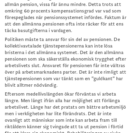
allmän pension, vissa får ännu mindre. Detta trots att
omkring 60 procents kompensationsgrad var vad som
förespeglades när pensionssystemet infördes. Faktum är
att den allmänna pensionen ofta inte räcker för att ens
täcka basutgifterna i vardagen.
Politiken måste ta ansvar för sin del av pensionen. De
kollektivavtalade tjänstepensionerna kan inte lösa
bristerna i det allmänna systemet. Det är den allmänna
pensionen som ska säkerställa ekonomisk trygghet efter
arbetslivets slut. Ansvaret för pensionen får inte vältras
över på arbetsmarknadens parter. Det är inte rimligt att
tjänstepensionen som var tänkt som en ”guldkant” har
blivit alltmer nödvändig.
Eftersom medellivslängden ökar förväntas vi arbeta
längre. Men långt ifrån alla har möjlighet att förlänga
arbetslivet. Länge har det pratats om bättre arbetsmiljö
men i verkligheten har lite förändrats. Det är inte
ovanligt att människor som inte kan arbeta fram till
riktåldern känner sig tvingade att ta ut pension i förtid