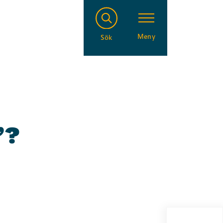
Meny
Sök
”?