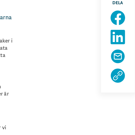
DELA
garna
aker i
rata
tta
d
h
r är
t
 vi