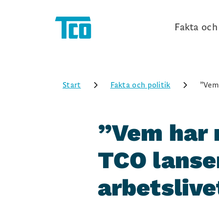
Fakta och 
Start
Fakta och politik
”Vem 
”Vem har 
TCO lanse
arbetslive