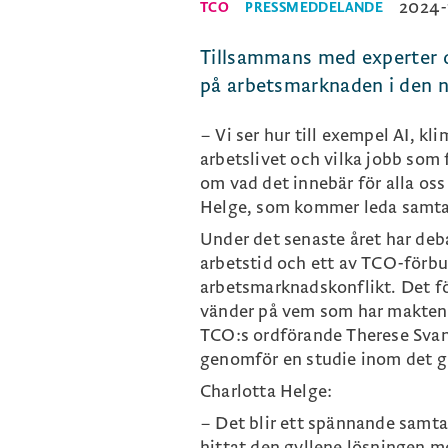
2024-
TCO
PRESSMEDDELANDE
Tillsammans med experter d
på arbetsmarknaden i den n
– Vi ser hur till exempel AI, k
arbetslivet och vilka jobb so
om vad det innebär för alla os
Helge, som kommer leda samta
Under det senaste året har deb
arbetstid och ett av TCO-förb
arbetsmarknadskonflikt. Det fö
vänder på vem som har makten ö
TCO:s ordförande Therese Svan
genomför en studie inom det g
Charlotta Helge:
– Det blir ett spännande samtal
hittat den gyllene lösningen 