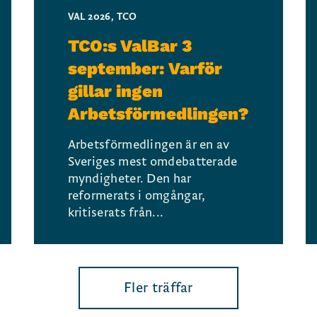
VAL 2026
,
TCO
TCO:s ValBar 3
september: Varför
gillar ingen
Arbetsförmedlingen?
Arbetsförmedlingen är en av
Sveriges mest omdebatterade
myndigheter. Den har
reformerats i omgångar,
kritiserats från...
Fler träffar