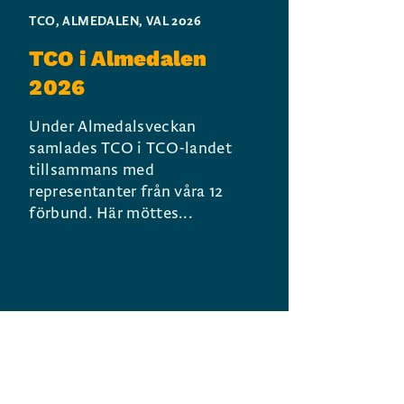
TCO
,
ALMEDALEN
,
VAL 2026
TCO i Almedalen
2026
Under Almedalsveckan
samlades TCO i TCO-landet
tillsammans med
representanter från våra 12
förbund. Här möttes...