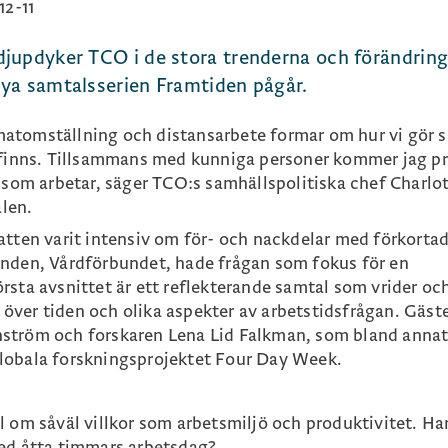
12-11
jupdyker TCO i de stora trenderna och förändrin
ya samtalsserien Framtiden pågår.
limatomställning och distansarbete formar om hur vi gör s
m finns. Tillsammans med kunniga personer kommer jag p
s som arbetar, säger TCO:s samhällspolitiska chef Charlo
len.
atten varit intensiv om för- och nackdelar med förkorta
unden, Vårdförbundet, hade frågan som fokus för en
rsta avsnittet är ett reflekterande samtal som vrider oc
ver tiden och olika aspekter av arbetstidsfrågan. Gäste
ström och forskaren Lena Lid Falkman, som bland anna
lobala forskningsprojektet Four Day Week.
 om såväl villkor som arbetsmiljö och produktivitet. Har
med åtta timmars arbetsdag?