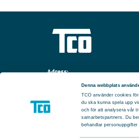
Adress:
Linnégatan 14
Denna webbplats använde
114 47 Stockholm
TCO använder cookies för we
Telefon:
08-782 91 00
du ska kunna spela upp vid
och för att analysera vår tr
Faktura:
inbox.lev.1284881@arkiv
samarbetspartners. Du be
E-post:
info@tco.se
behandlar personuppgifter i