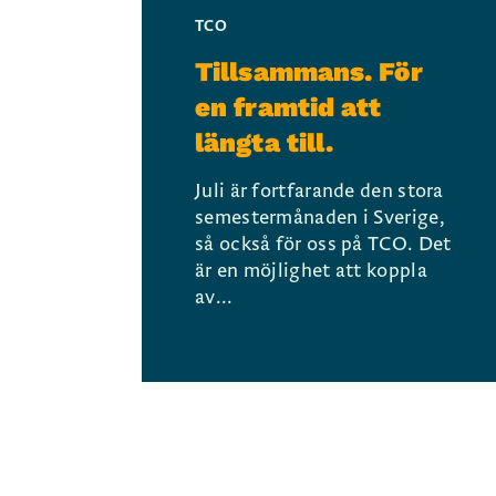
TCO
Tillsammans. För
en framtid att
längta till.
Juli är fortfarande den stora
semestermånaden i Sverige,
så också för oss på TCO. Det
är en möjlighet att koppla
av...