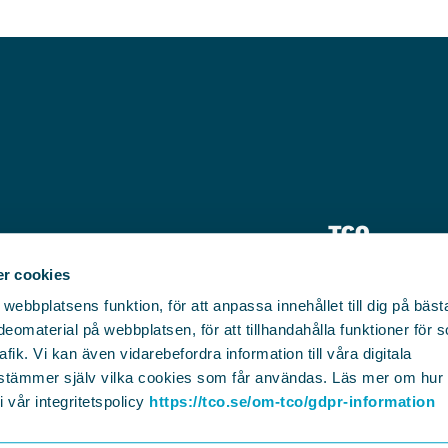
TCO
Pressrum
r cookies
bbplatsens funktion, för att anpassa innehållet till dig på bästa 
Kontakt
eomaterial på webbplatsen, för att tillhandahålla funktioner för 
afik. Vi kan även vidarebefordra information till våra digitala
plats.se
stämmer själv vilka cookies som får användas. Läs mer om hu
 vår integritetspolicy
https://tco.se/om-tco/gdpr-information