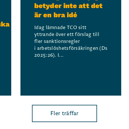
betyder inte att det
är en bra idé
ska
Idag lämnade TCO sitt
yttrande över ett förslag till
fler sanktionsregler
i arbetslöshetsförsäkringen (Ds
2025:26). I...
Fler träffar