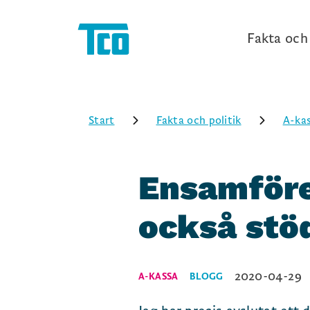
Fakta och 
Start
Fakta och politik
A-ka
Ensamföre
också stö
2020-04-29
A-KASSA
BLOGG