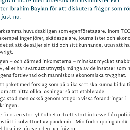
 digitalt möte med arbetsmarknadsminister Eva
er Ibrahim Baylan för att diskutera frågor som rö
just nu.
 verksamma huvudsakligen som egenföretagare. Inom TCO
exempel ingenjörer, skådespelare, journalister och eko
det så att de säljer sin tid och sitt kunnande, utan att ha
vrigt.
agen – och därmed inkomsterna – minskat mycket snabb
v, eller har svårt att utnyttja många av de insatser som hi
tagens fortlevnad och människors ekonomiska trygghet.
tt paket med förslag som på olika sätt ska kunna bidra ti
 om att hitta olika lösningar så att etablerade
liga stöd men också genom att göra vissa förändringar i
äkringen.
 finns en stor lyhördhet och ett stort intresse från polit
pstått i kölvattnet av pandemin. Min förhoppning är där
el lösning på även den här frågan.