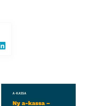
A-KASSA
Ny a-kassa –