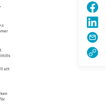
r
:s
nomer
t.
ttills
ll att
iken
för