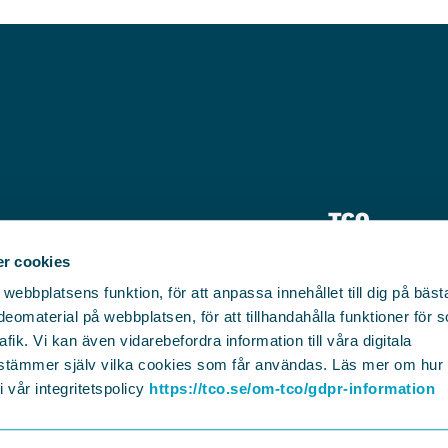
TCO
Pressrum
r cookies
bbplatsens funktion, för att anpassa innehållet till dig på bästa 
Kontakt
eomaterial på webbplatsen, för att tillhandahålla funktioner för 
afik. Vi kan även vidarebefordra information till våra digitala
plats.se
stämmer själv vilka cookies som får användas. Läs mer om hu
 vår integritetspolicy
https://tco.se/om-tco/gdpr-information