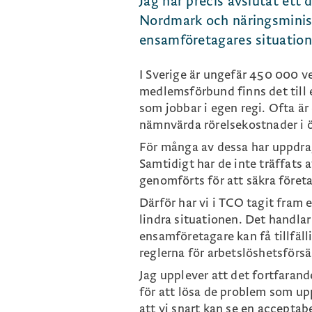
Jag har precis avslutat ett
Nordmark och näringsminist
ensamföretagares situation 
I Sverige är ungefär 450 000
medlemsförbund finns det till 
som jobbar i egen regi. Ofta är 
nämnvärda rörelsekostnader i ö
För många av dessa har uppdr
Samtidigt har de inte träffats a
genomförts för att säkra före
Därför har vi i TCO tagit fram e
lindra situationen. Det handlar
ensamföretagare kan få tillfäl
reglerna för arbetslöshetsförs
Jag upplever att det fortfarande
för att lösa de problem som up
att vi snart kan se en acceptab