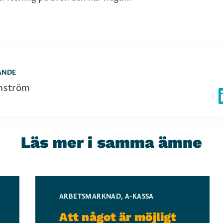
ANDE
nström
Läs mer i samma ämne
ARBETSMARKNAD
,
A-KASSA
Att något är möjligt