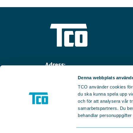
Adress:
Linnégatan 14
Denna webbplats använde
114 47 Stockholm
TCO använder cookies för we
Telefon:
08-782 91 00
du ska kunna spela upp vid
och för att analysera vår tr
Faktura:
inbox.lev.1284881@arkiv
samarbetspartners. Du be
E-post:
info@tco.se
behandlar personuppgifter i