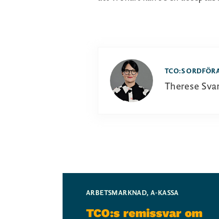
TCO:S ORDFÖR
Therese Sva
ARBETSMARKNAD
,
A-KASSA
TCO:s remissvar om