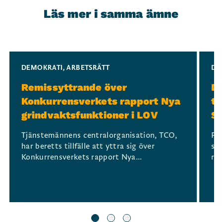
Läs mer i samma ämne
Slide 1 of 3
DEMOKRATI
,
ARBETSRÄTT
DE
Remissyttrande över
Dr
Konkurrensverkets rapport Nya
t
grindvaktsfunktioner i LOV
S
Tjänstemännens centralorganisation, TCO,
På
har beretts tillfälle att yttra sig över
st
Konkurrensverkets rapport Nya...
reg