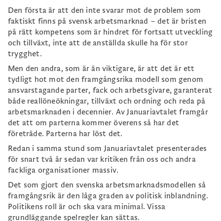
Den första är att den inte svarar mot de problem som
faktiskt finns på svensk arbetsmarknad – det är bristen
på rätt kompetens som är hindret för fortsatt utveckling
och tillväxt, inte att de anställda skulle ha för stor
trygghet.
Men den andra, som är än viktigare, är att det är ett
tydligt hot mot den framgångsrika modell som genom
ansvarstagande parter, fack och arbetsgivare, garanterat
både reallöneökningar, tillväxt och ordning och reda på
arbetsmarknaden i decennier. Av Januariavtalet framgår
det att om parterna kommer överens så har det
företräde. Parterna har löst det.
Redan i samma stund som Januariavtalet presenterades
för snart två år sedan var kritiken från oss och andra
fackliga organisationer massiv.
Det som gjort den svenska arbetsmarknadsmodellen så
framgångsrik är den låga graden av politisk inblandning.
Politikens roll är och ska vara minimal. Vissa
grundläggande spelregler kan sättas.