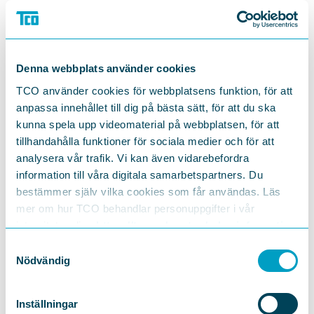
att leda till lagstiftning.
Vi lever i tider då parternas ansvarstagande har
avgörande betydelse för individers trygghet, företag och
organisationers förmåga att skapa tillväxt och välfärd
och landet Sverige att utvecklas med kunskap och
Denna webbplats använder cookies
kompetens. Se till att politiken inte urholkar det
TCO använder cookies för webbplatsens funktion, för att
ansvarstagandet genom snabba men ineffektiva
anpassa innehållet till dig på bästa sätt, för att du ska
lösningar – på problem som inte finns.
kunna spela upp videomaterial på webbplatsen, för att
Therese Svanström, ordförande TCO
tillhandahålla funktioner för sociala medier och för att
Läs artikeln på Aftonbladet.se
analysera vår trafik. Vi kan även vidarebefordra
information till våra digitala samarbetspartners. Du
bestämmer själv vilka cookies som får användas. Läs
mer om hur TCO behandlar personuppgifter i vår
integritetspolicy
https://tco.se/om-tco/gdpr-information
DELA
Samtyckesval
Nödvändig
Inställningar