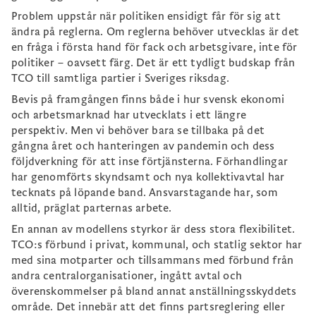
Problem uppstår när politiken ensidigt får för sig att
ändra på reglerna. Om reglerna behöver utvecklas är det
en fråga i första hand för fack och arbetsgivare, inte för
politiker – oavsett färg. Det är ett tydligt budskap från
TCO till samtliga partier i Sveriges riksdag.
Bevis på framgången finns både i hur svensk ekonomi
och arbetsmarknad har utvecklats i ett längre
perspektiv. Men vi behöver bara se tillbaka på det
gångna året och hanteringen av pandemin och dess
följdverkning för att inse förtjänsterna. Förhandlingar
har genomförts skyndsamt och nya kollektivavtal har
tecknats på löpande band. Ansvarstagande har, som
alltid, präglat parternas arbete.
En annan av modellens styrkor är dess stora flexibilitet.
TCO:s förbund i privat, kommunal, och statlig sektor har
med sina motparter och tillsammans med förbund från
andra centralorganisationer, ingått avtal och
överenskommelser på bland annat anställningsskyddets
område. Det innebär att det finns partsreglering eller