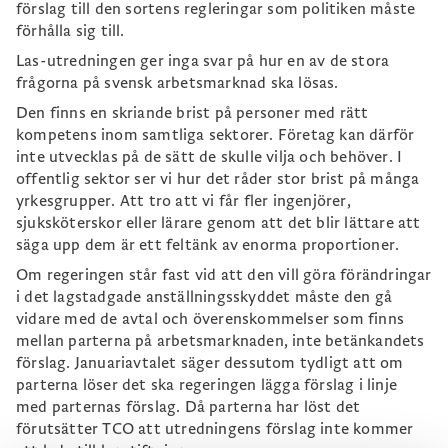
förslag till den sortens regleringar som politiken måste
förhålla sig till.
Las-utredningen ger inga svar på hur en av de stora
frågorna på svensk arbetsmarknad ska lösas.
Den finns en skriande brist på personer med rätt
kompetens inom samtliga sektorer. Företag kan därför
inte utvecklas på de sätt de skulle vilja och behöver. I
offentlig sektor ser vi hur det råder stor brist på många
yrkesgrupper. Att tro att vi får fler ingenjörer,
sjuksköterskor eller lärare genom att det blir lättare att
säga upp dem är ett feltänk av enorma proportioner.
Om regeringen står fast vid att den vill göra förändringar
i det lagstadgade anställningsskyddet måste den gå
vidare med de avtal och överenskommelser som finns
mellan parterna på arbetsmarknaden, inte betänkandets
förslag. Januariavtalet säger dessutom tydligt att om
parterna löser det ska regeringen lägga förslag i linje
med parternas förslag. Då parterna har löst det
förutsätter TCO att utredningens förslag inte kommer