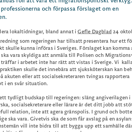
älldas roll att vara ett migrationspolitiskt verktyg
 professionerna och förpassa förslaget om en
en.
lera lokaltidningar, bland annat i
Gefle Dagblad
24 okto
redning som regeringen har tillsatt presentera hur ett f
kt skulle kunna införas i Sveriges. Förslaget kan komma 
 ska vara skyldiga att anmäla till Polisen och Migrations
äffar i arbetet inte har rätt att vistas i Sverige. Vi kall
 I praktiken skulle det innebära att sjuksköterskan kan be
å akuten eller att socialsekreteraren tvingas rapportera
t i en svår situation.
tt tydligt budskap till regeringen: släng angiverilagen i
a, socialsekreterare eller lärare är det ditt jobb att stö
ull relation, inte att agera gränspolis. I grund och bott
ige ska vara. Givetvis ska de som får avslag på en asyla
stemän vill inte bidra till att bygga upp ett samhälle dä