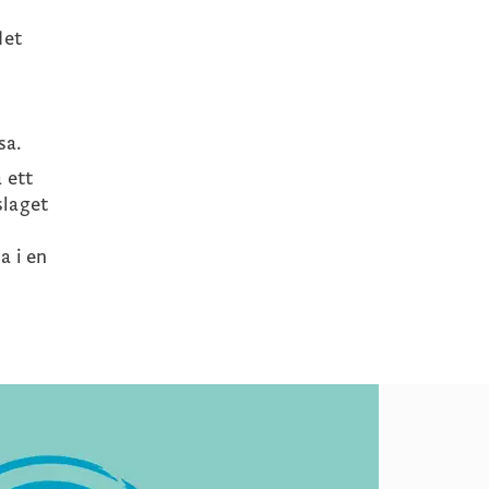
det
sa.
 ett
slaget
a i en