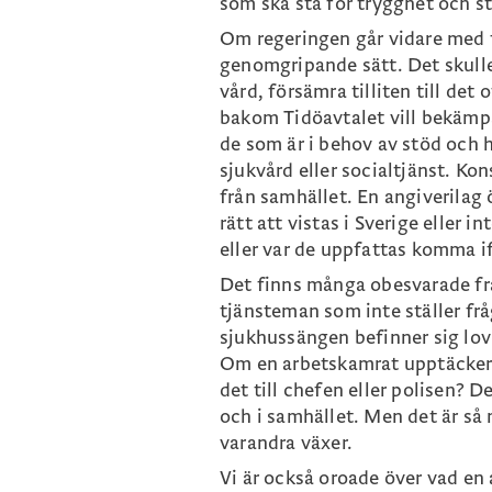
som ska stå för trygghet och st
Om regeringen går vidare med 
genomgripande sätt. Det skulle
vård, försämra tilliten till det
bakom Tidöavtalet vill bekämpa,
de som är i behov av stöd och hj
sjukvård eller socialtjänst. Ko
från samhället. En angiverilag 
rätt att vistas i Sverige eller
eller var de uppfattas komma i
Det finns många obesvarade fr
tjänsteman som inte ställer frå
sjukhussängen befinner sig lov
Om en arbetskamrat upptäcker a
det till chefen eller polisen? D
och i samhället. Men det är så 
varandra växer.
Vi är också oroade över vad en