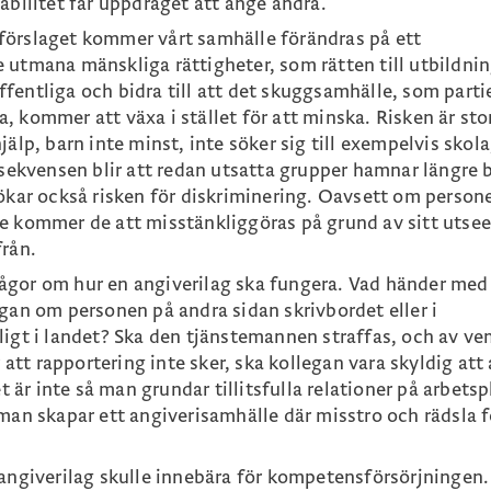
abilitet får uppdraget att ange andra.
förslaget kommer vårt samhälle förändras på ett
 utmana mänskliga rättigheter, som rätten till utbildni
 offentliga och bidra till att det skuggsamhälle, som parti
 kommer att växa i stället för att minska. Risken är stor
älp, barn inte minst, inte söker sig till exempelvis skola
nsekvensen blir att redan utsatta grupper hamnar längre 
ökar också risken för diskriminering. Oavsett om persone
 inte kommer de att misstänkliggöras på grund av sitt utse
från.
ågor om hur en angiverilag ska fungera. Vad händer med
gan om personen på andra sidan skrivbordet eller i
ligt i landet? Ska den tjänstemannen straffas, och av v
tt rapportering inte sker, ska kollegan vara skyldig att
et är inte så man grundar tillitsfulla relationer på arbets
man skapar ett angiverisamhälle där misstro och rädsla f
 angiverilag skulle innebära för kompetensförsörjningen.