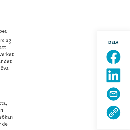
.
ber.
örslag
DELA
att
verket
ar det
höva
tta,
en
nsökan
r de