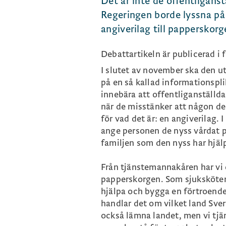
Det är inte de offentliganst
Regeringen borde lyssna på
angiverilag till papperskorg
Debattartikeln är publicerad i f
I slutet av november ska den ut
på en så kallad informationspli
innebära att offentliganställda
när de misstänker att någon de tr
för vad det är: en angiverilag.
ange personen de nyss vårdat p
familjen som den nyss har hjälp
Från tjänstemannakåren har vi e
papperskorgen. Som sjukskötersk
hjälpa och bygga en förtroendef
handlar det om vilket land Sver
också lämna landet, men vi tjän