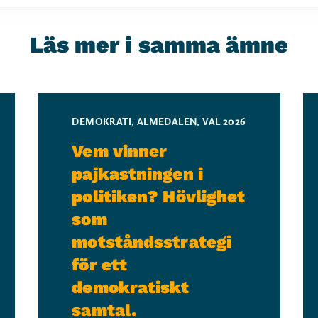
Läs mer i samma ämne
DEMOKRATI
,
ALMEDALEN
,
VAL 2026
Vem vinner
pajkastningen i
politiken? Hövlighet
som
motståndsstrategi
för ett
demokratiskt
samtal.