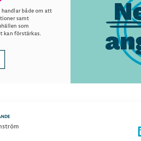
t handlar både om att
ntioner samt
mhällen som
et kan förstärkas.
ANDE
nström