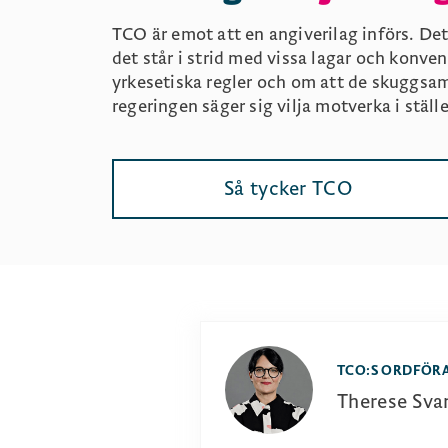
TCO är emot att en angiverilag införs. De
det står i strid med vissa lagar och konve
yrkesetiska regler och om att de skuggsa
regeringen säger sig vilja motverka i ställ
Så tycker TCO
TCO:S ORDFÖR
Therese Sva