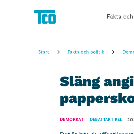
Fakta och 
Start
Fakta och politik
Demo
Släng angi
pappersk
20
DEMOKRATI
DEBATTARTIKEL