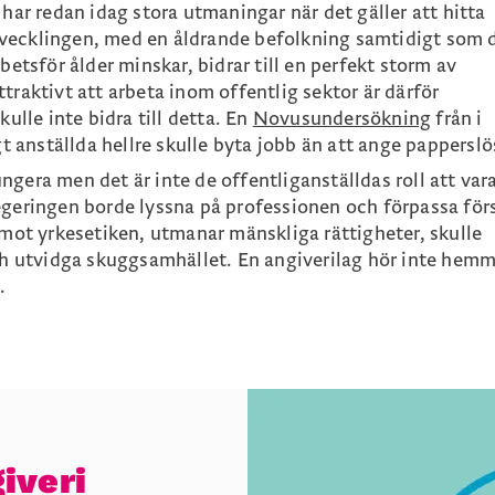
 har redan idag stora utmaningar när det gäller att hitta
vecklingen, med en åldrande befolkning samtidigt som 
betsför ålder minskar, bidrar till en perfekt storm av
traktivt att arbeta inom offentlig sektor är därför
kulle inte bidra till detta. En
Novusundersökning
från i
gt anställda hellre skulle byta jobb än att ange papperslö
gera men det är inte de offentliganställdas roll att vara
egeringen borde lyssna på professionen och förpassa för
 mot yrkesetiken, utmanar mänskliga rättigheter, skulle
och utvidga skuggsamhället. En angiverilag hör inte hemm
.
giveri