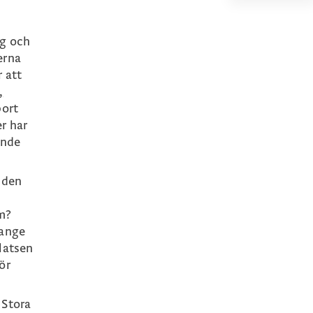
ng och
erna
 att
,
bort
r har
ende
 den
em?
 ange
platsen
ör
 Stora