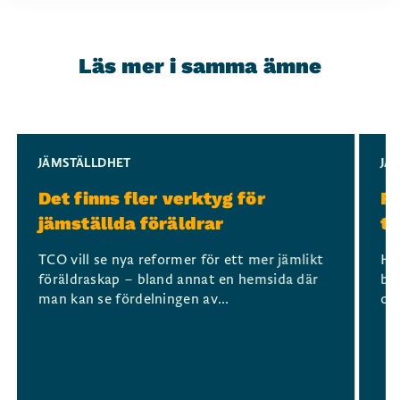
Läs mer i samma ämne
Slide 1 of 3
JÄMSTÄLLDHET
JÄ
Det finns fler verktyg för
Fö
jämställda föräldrar
ti
TCO vill se nya reformer för ett mer jämlikt
Hur
föräldraskap – bland annat en hemsida där
bl
man kan se fördelningen av...
och