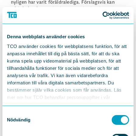
nyligen har varit föräldralediga. Förslagsvis kan
Diskrimineringsombudsmannen (DO) och
Försäkringskassan samarbeta så att DO:s information
når alla som tar ut föräldrapenningdagar. Regeringen
kan ge myndigheterna i uppdrag att göra detta.
Denna webbplats använder cookies
Fackförbunden behöver informera sina medlemmar
och ge sina förtroendevalda verktyg för att främja ett
TCO använder cookies för webbplatsens funktion, för att
föräldravänligt arbetsliv och motverka
anpassa innehållet till dig på bästa sätt, för att du ska
missgynnanden som har samband med att någon
kunna spela upp videomaterial på webbplatsen, för att
arbetstagare planerar att vara, är eller har varit
tillhandahålla funktioner för sociala medier och för att
föräldraledig.
analysera vår trafik. Vi kan även vidarebefordra
Politiken kan bidra genom att göra
information till våra digitala samarbetspartners. Du
diskrimineringslagens bestämmelser om aktiva
bestämmer själv vilka cookies som får användas. Läs
åtgärder semidispositiva. Det skulle ge
mer om hur TCO behandlar personuppgifter i vår
arbetsmarknadens parter faktisk möjlighet att teckna
integritetspolicy
https://tco.se/om-tco/gdpr-information
centrala kollektivavtal kring det förebyggande arbetet
mot diskriminering och det främjande arbetet för lika
Samtyckesval
Nödvändig
rättigheter och möjligheter, vilket skulle öka
engagemanget och ansvaret för det förebyggande
arbetet ute på arbetsplatserna.