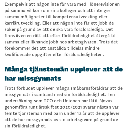
Exempelvis att någon inte får vara med i lönerevisionen
på samma villkor som sina kolleger och att inte ges
samma möjligheter till kompetensutveckling eller
karriärutveckling. Eller att någon inte får ett jobb de
söker på grund av att de ska vara föräldralediga. Det
finns även en rätt att efter föräldraledighet återgå till
samma eller liknande jobb hos arbetsgivaren. Trots det
förekommer det att anställda tilldelas mindre
kvalificerade uppgifter efter föräldraledigheten.
Många tjänstemän upplever att de
har missgynnats
Trots förbudet upplever många småbarnsföräldrar att de
missgynnats i samband med sin föräldraledighet. I en
undersökning som TCO och Unionen har låtit Novus
genomföra runt årsskiftet 2020/2021 svarar nästan var
femte tjänstemän med barn under 12 år att de upplever
att de har missgynnats av sin arbetsgivare på grund av
sin föräldraledighet.