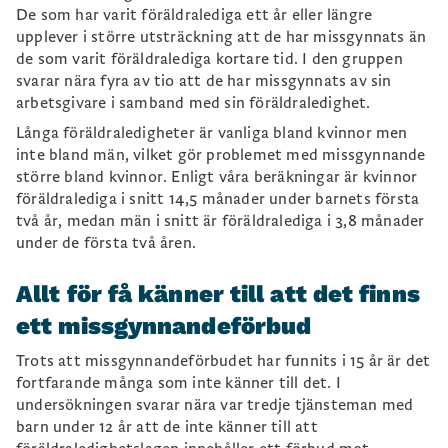
De som har varit föräldralediga ett år eller längre
upplever i större utsträckning att de har missgynnats än
de som varit föräldralediga kortare tid. I den gruppen
svarar nära fyra av tio att de har missgynnats av sin
arbetsgivare i samband med sin föräldraledighet.
Långa föräldraledigheter är vanliga bland kvinnor men
inte bland män, vilket gör problemet med missgynnande
större bland kvinnor. Enligt våra beräkningar är kvinnor
föräldralediga i snitt 14,5 månader under barnets första
två år, medan män i snitt är föräldralediga i 3,8 månader
under de första två åren.
Allt för få känner till att det finns
ett missgynnandeförbud
Trots att missgynnandeförbudet har funnits i 15 år är det
fortfarande många som inte känner till det. I
undersökningen svarar nära var tredje tjänsteman med
barn under 12 år att de inte känner till att