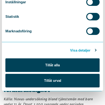
Inställningar
Statistik
DELA
Marknadsföring
Visa detaljer
Tillåt alla
Tillåt urval
Missgynnande under
föräldraledighet
Källa: Novus-undersökning bland tjänstemän med barn
under 12 år. Drygt 2.500 svarande under perioden