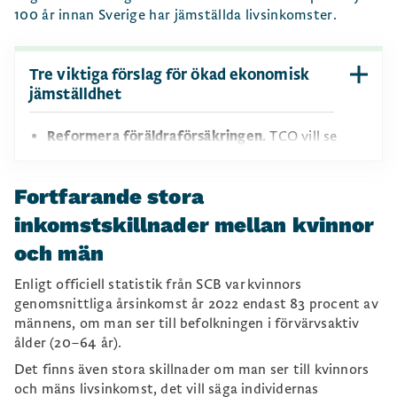
100 år innan Sverige har jämställda livsinkomster.
Tre viktiga förslag för ökad ekonomisk
jämställdhet
Reformera föräldraförsäkringen.
TCO vill se
en
reformering av föräldraförsäkringen
, för att få
fler föräldrar att dela mer lika på
Fortfarande stora
föräldraledigheten. Det kan bland annat göras
genom en tredelning av föräldrapenningdagarna:
inkomstskillnader mellan kvinnor
en tredjedel till vardera föräldern och en tredjedel
och män
att fördela fritt.
Förbättra socialförsäkringsskyddet för gravida.
Enligt officiell statistik från SCB var kvinnors
Det finns flera brister i det nuvarande systemet,
genomsnittliga årsinkomst år 2022 endast 83 procent av
t.ex. är inkomsttaket för graviditetspenning lägre
männens, om man ser till befolkningen i förvärvsaktiv
än i andra socialförsäkringar. Dessutom kan det
ålder (20–64 år).
vara svårare för en gravid kvinna att erhålla
Det finns även stora skillnader om man ser till kvinnors
sjukpenning, just för att hon är gravid.
och mäns livsinkomst, det vill säga individernas