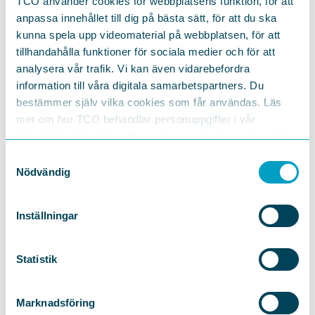
TCO använder cookies för webbplatsens funktion, för att
anpassa innehållet till dig på bästa sätt, för att du ska
kunna spela upp videomaterial på webbplatsen, för att
tillhandahålla funktioner för sociala medier och för att
analysera vår trafik. Vi kan även vidarebefordra
information till våra digitala samarbetspartners. Du
bestämmer själv vilka cookies som får användas. Läs
mer om hur TCO behandlar personuppgifter i vår
Föräldraledighet under
integritetspolicy
https://tco.se/om-tco/gdpr-information
barnens två första år –
mer
Samtyckesval
ojämställt
än statistik visar
Nödvändig
När den obetalda föräldraledigheten räknas in blir
Inställningar
skillnaden mellan hur mycket ledighet kvinnor och
män tar ut ännu mer ojämställd. Kvinnor är borta
från jobbet 12,7 månader och män bara 3,4
Statistik
månader under barnets första två år.
Marknadsföring
Läs rapporten