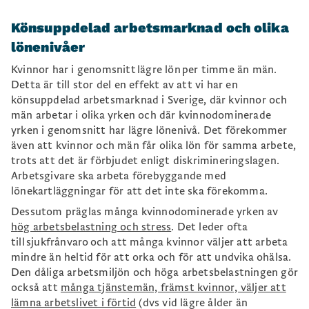
Könsuppdelad arbetsmarknad och olika
lönenivåer
Kvinnor har i genomsnitt lägre lön per timme än män.
Detta är till stor del en effekt av att vi har en
könsuppdelad arbetsmarknad i Sverige, där kvinnor och
män arbetar i olika yrken och där kvinnodominerade
yrken i genomsnitt har lägre lönenivå. Det förekommer
även att kvinnor och män får olika lön för samma arbete,
trots att det är förbjudet enligt diskrimineringslagen.
Arbetsgivare ska arbeta förebyggande med
lönekartläggningar för att det inte ska förekomma.
Dessutom präglas många kvinnodominerade yrken av
h
ög arbetsbelastning och stress
. Det leder ofta
till sjukfrånvaro och att många kvinnor väljer att arbeta
mindre än heltid för att orka och för att undvika ohälsa.
Den dåliga arbetsmiljön och höga arbetsbelastningen gör
också att
många tjänstemän, främst kvinnor, väljer att
lämna arbetslivet i förtid
(dvs vid lägre ålder än