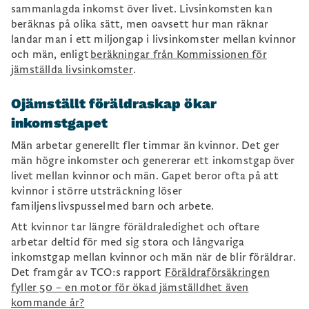
Förbättra möjligheterna för att kvinnor ska
sammanlagda inkomst över livet. Livsinkomsten kan
kunna arbeta hela livet med hälsan i behåll
, även
beräknas på olika sätt, men oavsett hur man räknar
i kvinnodominerade branscher. Det kan till
landar man i ett miljongap i livsinkomster mellan kvinnor
exempel handla om att
stärka reglerna kring
och män, enligt
beräkningar från Kommissionen för
organisatorisk och social arbetsmiljö
(OSA). För
jämställda livsinkomster
.
att hantera situationer där ohälsa redan uppstått
krävs en välfungerande
sjukförsäkring
och bra
Ojämställt föräldraskap ökar
tillgång till tidiga rehabiliteringsinsatser.
inkomstgapet
Män arbetar generellt fler timmar än kvinnor. Det ger
män högre inkomster och genererar ett inkomstgap över
livet mellan kvinnor och män. Gapet beror ofta på att
kvinnor i större utsträckning löser
familjens livspussel med barn och arbete.
Att kvinnor
tar längre föräldraledighet och oftare
arbetar deltid för med sig stora och långvariga
inkomstgap mellan kvinnor och män när de blir föräldrar.
Det framgår av TCO:s rapport
Föräldraförsäkringen
fyller 50 – en motor för ökad jämställdhet även
kommande år?