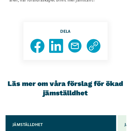
åren, har föräldraskapet blivit mer jämställt?
DELA
Läs mer om våra förslag för ökad
jämställdhet
Slide 1 of 3
JÄMSTÄLLDHET
JÄ