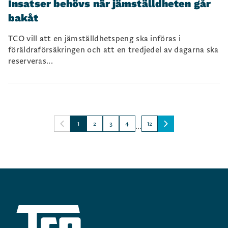
Insatser behövs när jämställdheten går
bakåt
TCO vill att en jämställdhetspeng ska införas i
föräldraförsäkringen och att en tredjedel av dagarna ska
reserveras...
1
2
3
4
12
...