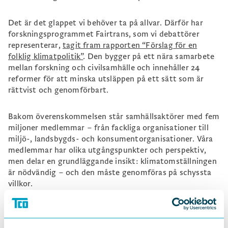
Det är det glappet vi behöver ta på allvar. Därför har
forskningsprogrammet Fairtrans, som vi debattörer
representerar,
tagit fram rapporten “Förslag för en
folklig klimatpolitik”
. Den bygger på ett nära samarbete
mellan forskning och civilsamhälle och innehåller 24
reformer för att minska utsläppen på ett sätt som är
rättvist och genomförbart.
Bakom överenskommelsen står samhällsaktörer med fem
miljoner medlemmar – från fackliga organisationer till
miljö-, landsbygds- och konsumentorganisationer. Våra
medlemmar har olika utgångspunkter och perspektiv,
men delar en grundläggande insikt: klimatomställningen
är nödvändig – och den måste genomföras på schyssta
villkor.
Våra förslag visar att det finns en annan väg framåt än
den som ofta dominerar klimatdebatten. En där