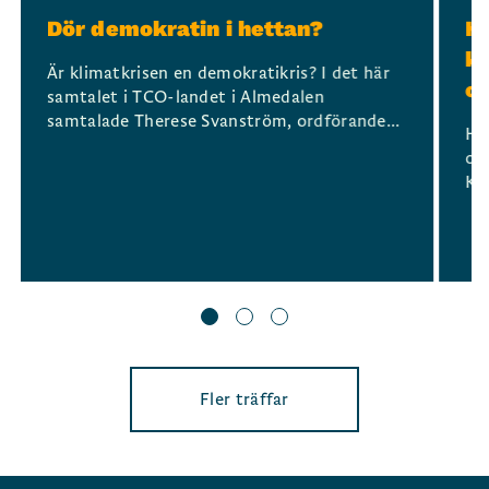
Dör demokratin i hettan?
Hu
kl
Är klimatkrisen en demokratikris? I det här
oc
samtalet i TCO-landet i Almedalen
samtalade Therese Svanström, ordförande...
Hu
och
Ka
Fler träffar