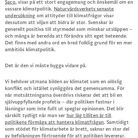
Saco
, visar på ett stort engagemang och önskemål om en
vassare klimatpolitik.
Naturvårdsverkets senaste
undersökning
om attityder till klimatfrågor visar
dessutom att viljan att bidra är stor. Svenskar är
generellt positiva till styrmedel som minskar utsläppen –
och många är beredda att förändra sitt eget beteende.
Det finns med andra ord en bred folklig grund för en mer
ambitiös klimatpolitik.
Det är den vi måste bygga vidare på.
Vi behöver utmana bilden av klimatet som en olöslig
konflikt och istället synliggöra det gemensamma. För
när motsättningarna överdrivs riskerar det att bli en
självuppfyllande profetia – där politiken fastnar i
låsningar som inte fullt ut speglar opinionen. Det blir
särskilt tydligt när man ser
hur låg tilliten är till
politikens förmåga att hantera klimatfrågan
. Samtidigt
som stödet för klimatarbete är brett, saknar en stor del
av befolkningen förtroende för att politiken levererar.