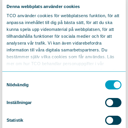
klimatfrågan inte splittrar, utan förenar.
Denna webbplats använder cookies
TCO använder cookies för webbplatsens funktion, för att
Den 25 maj bjuder vi, tillsammans med Klimatval Uppsala
anpassa innehållet till dig på bästa sätt, för att du ska
och Uppsala universitet,
in till ett öppet seminarium
där
kunna spela upp videomaterial på webbplatsen, för att
dessa förslag diskuteras. Det är ett exempel på hur den
breda samsyn som finns i samhället kan omsättas i
tillhandahålla funktioner för sociala medier och för att
konkret politikutveckling.
analysera vår trafik. Vi kan även vidarebefordra
information till våra digitala samarbetspartners. Du
bestämmer själv vilka cookies som får användas. Läs
För i grunden är problemet inte att opinionen saknar
riktning. Problemet är att den inte tas tillvara.
mer om hur TCO behandlar personuppgifter i vår
integritetspolicy
https://tco.se/om-tco/gdpr-information
Folket är med. Vetenskapen är tydlig. Nu krävs ett
Samtyckesval
politiskt klimatledarskap som förmår ta fasta på det
Nödvändig
stödet och som levererar en rättvis politik som minskar
utsläppen.
Inställningar
Therese Svanström, ordförande, TCO
Statistik
Mikael Karlsson, docent i miljövetenskap, Uppsala
universitet