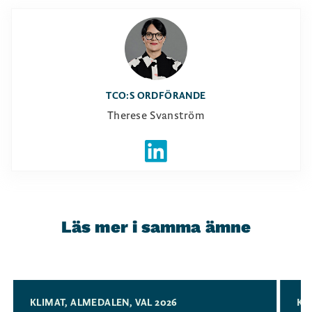
TCO:S ORDFÖRANDE
Therese Svanström
Läs mer i samma ämne
Slide 1 of 3
KLIMAT
,
ALMEDALEN
,
VAL 2026
KL