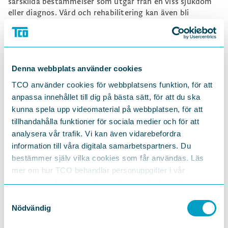
särskilda bestämmelser som utgår från en viss sjukdom
eller diagnos. Vård och rehabilitering kan även bli
försenade av orsaker som inte är relaterade till covid-19,
med konsekvenser som är minst lika negativa för den
enskilde. TCO anser därför att i det fall föreslagen
bestämmelse kommer att gälla under ytterligare tid bör
regeringen återkomma med förslag på en generell
Denna webbplats använder cookies
bestämmelse som ger möjlighet att skjuta upp
TCO använder cookies för webbplatsens funktion, för att
prövningen av arbetsförmågan mot normalt
anpassa innehållet till dig på bästa sätt, för att du ska
förekommande arbete när erforderlig vård eller
kunna spela upp videomaterial på webbplatsen, för att
rehabilitering blivit försenad.
tillhandahålla funktioner för sociala medier och för att
TCO noterar att regeringens förslag även omfattar
analysera vår trafik. Vi kan även vidarebefordra
försening av rehabilitering utan att närmare precisera
information till våra digitala samarbetspartners. Du
vilken slags rehabilitering det kan handla om. TCO utgår
bestämmer själv vilka cookies som får användas. Läs
därför ifrån att bestämmelsen omfattar både medicinsk
mer om hur TCO behandlar personuppgifter i vår
och arbetslivsinriktad rehabilitering.
integritetspolicy
https://tco.se/om-tco/gdpr-information
Samtyckesval
Läs hela remissvaret här.
Nödvändig