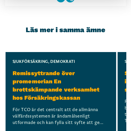
Läs mer i samma ämne
Slide 1 of 3
SJUKFÖRSÄKRING
,
DEMOKRATI
SJ
Remissyttrande över
Sv
promemorian En
in
brottskämpande verksamhet
sj
hos Försäkringskassan
På
bl
För TCO är det centralt att de allmänna
tr
välfärdssystemen är ändamålsenligt
The
utformade och kan fylla sitt syfte att ge...