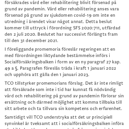
försäkrades vård eller rehabilitering blivit försenad på
grund av pandemin. Vård eller rehabilitering anses vara
försenad på grund av sjukdomen covid-19 om inte en
utredning i ärendet visar något annat. Detta beslut
kommer till uttryck i förordning SFS 2020:711, utfärdad
den 2 juli 2020. Beslutet har successivt förlängts fram
till den 31 december 2021.
I föreliggande promemoria föreslår regeringen att en
med förordningen liktydande bestämmelse införs i
Socialförsäkringsbalken i form av en ny paragraf 27 kap.
49 a §. Paragrafen föreslås träda i kraft 1 januari 2022
och upphöra att gälla den 1 januari 2023.
TCO tillstyrker promemorians förslag. Det är inte rimligt
att försäkrade som inte i tid har kunnat få nödvändig
vård och rehabilitering på grund av pandemin förlorar sin
ersättning och därmed möjlighet att komma tillbaka till
sitt arbete och ta tillvara sin kompetens och erfarenhet.
Samtidigt vill TCO understryka att det ur principiell
synvinkel är tveksamt att i socialförsäkringsbalken införa