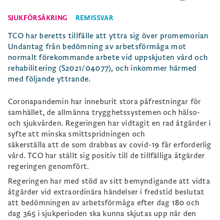
SJUKFÖRSÄKRING
REMISSVAR
TCO har beretts tillfälle att yttra sig över promemorian
Undantag från bedömning av arbetsförmåga mot
normalt förekommande arbete vid uppskjuten vård och
rehabilitering (S2021/04077), och inkommer härmed
med följande yttrande.
Coronapandemin har inneburit stora påfrestningar för
samhället, de allmänna trygghetssystemen och hälso-
och sjukvården. Regeringen har vidtagit en rad åtgärder i
syfte att minska smittspridningen och
säkerställa att de som drabbas av covid-19 får erforderlig
vård. TCO har ställt sig positiv till de tillfälliga åtgärder
regeringen genomfört.
Regeringen har med stöd av sitt bemyndigande att vidta
åtgärder vid extraordinära händelser i fredstid beslutat
att bedömningen av arbetsförmåga efter dag 180 och
dag 365 i sjukperioden ska kunna skjutas upp när den