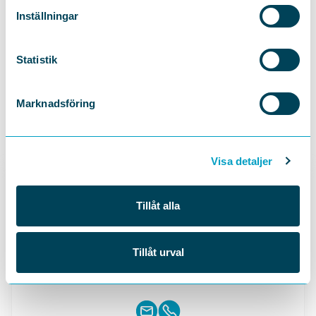
Inställningar
DELA
Statistik
Marknadsföring
Visa detaljer
Tillåt alla
Tillåt urval
UTREDARE: VÄLFÄRDSFRÅGOR
Mikael Dubois