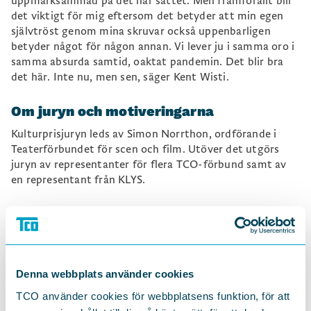
uppmärksammad på det här sättet. Men framförallt blir
det viktigt för mig eftersom det betyder att min egen
självtröst genom mina skruvar också uppenbarligen
betyder något för någon annan. Vi lever ju i samma oro i
samma absurda samtid, oaktat pandemin. Det blir bra
det här. Inte nu, men sen, säger Kent Wisti.
Om juryn och motiveringarna
Kulturprisjuryn leds av Simon Norrthon, ordförande i
Teaterförbundet för scen och film. Utöver det utgörs
juryn av representanter för flera TCO-förbund samt av
en representant från KLYS.
Juryns motiveringar 2020 är:
TCO:s kulturpris 2020 går till regissören Amanda Kernell.
Hennes filmberättande visar stor integritet, personligt
uttryck och en stark vilja att ta sig an ämnen som utmanar
Denna webbplats använder cookies
våra uppfattningar och väcker vår empati. Hennes
TCO använder cookies för webbplatsens funktion, för att
konstnärskap präglas av tilliten till publiken, till vår önskan