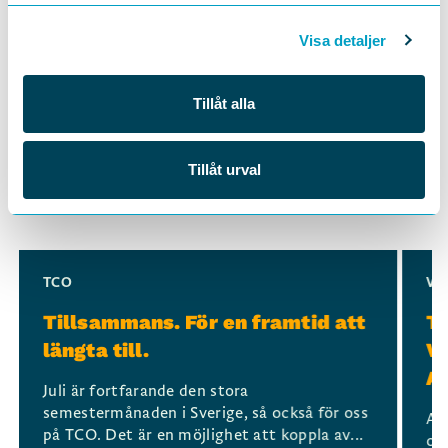
DELA
Visa detaljer
Tillåt alla
Läs mer i samma ämne
Tillåt urval
Slide 1 of 3
TCO
VA
Tillsammans. För en framtid att
TC
längta till.
Va
A
Juli är fortfarande den stora
semestermånaden i Sverige, så också för oss
Ar
på TCO. Det är en möjlighet att koppla av...
om