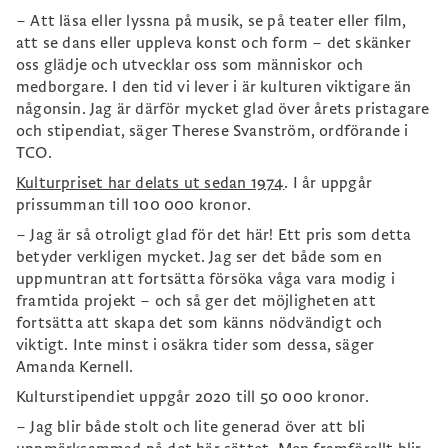
– Att läsa eller lyssna på musik, se på teater eller film,
att se dans eller uppleva konst och form – det skänker
oss glädje och utvecklar oss som människor och
medborgare. I den tid vi lever i är kulturen viktigare än
någonsin. Jag är därför mycket glad över årets pristagare
och stipendiat, säger Therese Svanström, ordförande i
TCO.
Kulturpriset har delats ut sedan 1974
. I år uppgår
prissumman till 100 000 kronor.
– Jag är så otroligt glad för det här! Ett pris som detta
betyder verkligen mycket. Jag ser det både som en
uppmuntran att fortsätta försöka våga vara modig i
framtida projekt – och så ger det möjligheten att
fortsätta att skapa det som känns nödvändigt och
viktigt. Inte minst i osäkra tider som dessa, säger
Amanda Kernell.
Kulturstipendiet uppgår 2020 till 50 000 kronor.
– Jag blir både stolt och lite generad över att bli