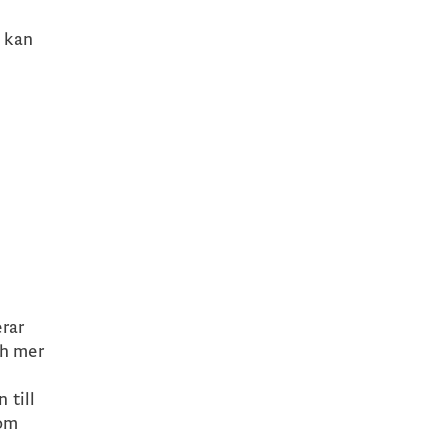
t kan
rar
ch mer
 till
som