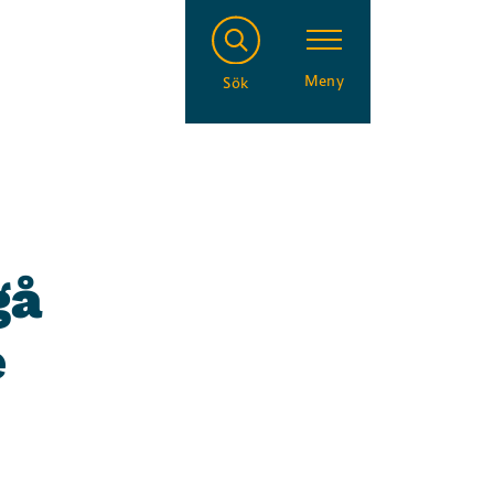
Meny
Sök
gå
e