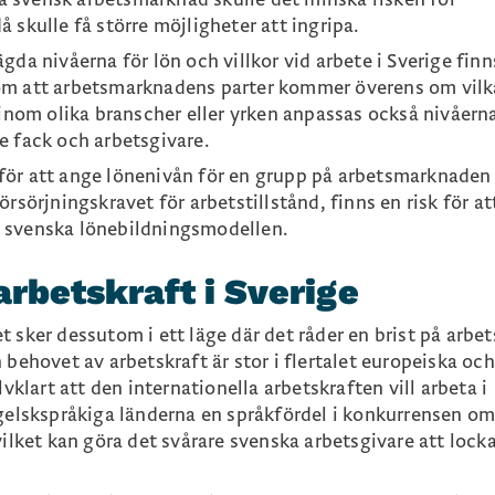
 skulle få större möjligheter att ingripa.
da nivåerna för lön och villkor vid arbete i Sverige finn
om att arbetsmarknadens parter kommer överens om vilk
 inom olika branscher eller yrken anpassas också nivåerna 
e fack och arbetsgivare.
för att ange lönenivån för en grupp på arbetsmarknaden
rsörjningskravet för arbetstillstånd, finns en risk för at
 svenska lönebildningsmodellen.
arbetskraft i Sverige
 sker dessutom i ett läge där det råder en brist på arbet
 behovet av arbetskraft är stor i flertalet europeiska och
lvklart att den internationella arbetskraften vill arbeta i
ngelskspråkiga länderna en språkfördel i konkurrensen o
vilket kan göra det svårare svenska arbetsgivare att loc