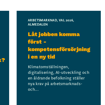
ARBETSMARKNAD
,
VAL 2026
,
ALMEDALEN
Låt jobben komma
först -
kompetensförsörjning
i en ny tid
k?
Klimatomställningen,
digitalisering, AI-utveckling och
en åldrande befolkning ställer
nya krav på arbetsmarknads-
och...