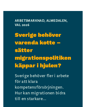
ARBETSMARKNAD
,
ALMEDALEN
,
VAL 2026
Sverige behöver
varenda kotte –
sätter
migrationspolitiken
käppar i hjulen?
Sverige behöver fler i arbete
för att klara
kompetensförsörjningen.
Hur kan migrationen bidra
till en starkare...