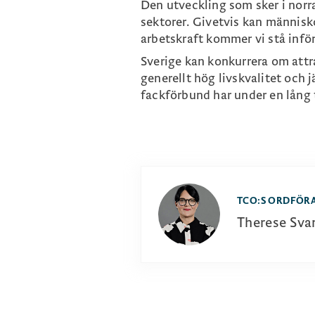
Den utveckling som sker i norra 
sektorer. Givetvis kan människ
arbetskraft kommer vi stå infö
Sverige kan konkurrera om attra
generellt hög livskvalitet och
fackförbund har under en lång t
TCO:S ORDFÖR
Therese Sva