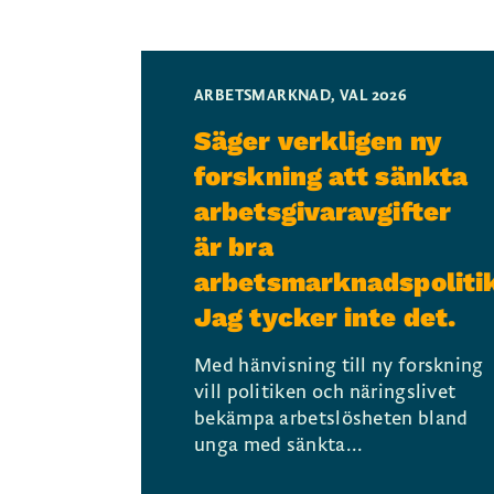
ARBETSMARKNAD
,
VAL 2026
Säger verkligen ny
forskning att sänkta
arbetsgivaravgifter
är bra
arbetsmarknadspoliti
Jag tycker inte det.
Med hänvisning till ny forskning
vill politiken och näringslivet
bekämpa arbetslösheten bland
unga med sänkta...