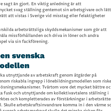
re sagt än gjort. En viktig anledning är att
mycket svag ställning gentemot sin arbetsgivare och lät
rätt att vistas i Sverige vid misstag eller felaktigheter
särskilda arbetsrättsliga skyddsmekanismer som gör att
äla missförhållanden och driva in löner och andra
mpel via sin fackförening.
den svenska
odellen
erka utnyttjande av arbetskraft genom åtgärder på
nom riskabla ingrepp i lönebildningsmodellen som riske
ktlösningsmekanismer. Tvärtom vore det mycket bättre o
a fusk och utnyttjande om kollektivavtalens ställning i
ktes och kompletterades av förstärkningar i arbetsrätten
l. Skulle arbetskraftsinvandrare komma in i den värme 
 på svensk arbetsmarknad skulle det minska risken för