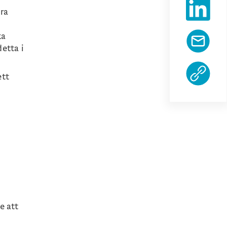
dra
ka
etta i
ett
e att