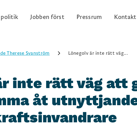
politik
Jobben först
Pressrum
Kontakt
de Therese Svanström
Lönegolv är inte rätt väg...
r inte rätt väg att 
omma åt utnyttjand
kraftsinvandrare