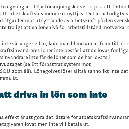
ch regering att höja försörjningskravet är just att förhin
tt arbetskraftsinvandrare utnyttjas. Det är naturligtvis
åtgärder mot utnyttjande av arbetskraft på den svens
e troligt att en lönenivå för arbetstillstånd motverkar d
 inte så länge sedan, kom man bland annat fram till att 
raftsinvandrares löner inte består i att de lovas för låga
tsinvandrare inte får de löner som de har lovats i
uvudtaget (se Ett förbättrat system mot
SOU 2021:88). Lönegolvet löser alltså sannolikt inte det
omma åt.
att driva in lön som inte
 effekt är att göra det lättare för arbetskraftsinvandrar
etsgivaren lovat men inte vill betala ut.