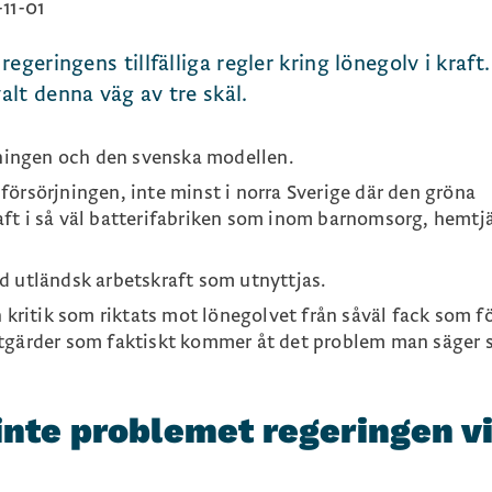
11-01
egeringens tillfälliga regler kring lönegolv i kraft
valt denna väg av tre skäl.
dningen och den svenska modellen.
örsörjningen, inte minst i norra Sverige där den gröna
aft i så väl batterifabriken som inom barnomsorg, hemtj
d utländsk arbetskraft som utnyttjas.
n kritik som riktats mot lönegolvet från såväl fack som f
åtgärder som faktiskt kommer åt det problem man säger 
inte problemet regeringen vi