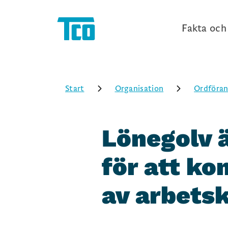
Fakta och 
Start
Organisation
Ordföran
Lönegolv ä
för att k
av arbets