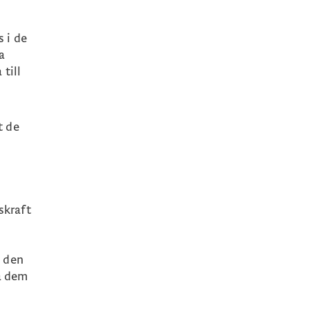
s i de
a
till
t de
skraft
m den
ka dem