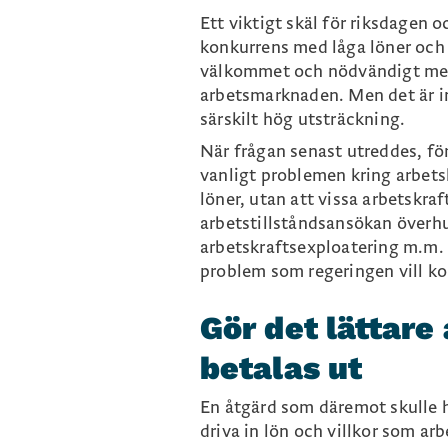
Ett viktigt skäl för riksdagen o
konkurrens med låga löner och a
välkommet och nödvändigt med 
arbetsmarknaden. Men det är int
särskilt hög utsträckning.
När frågan senast utreddes, för
vanligt problemen kring arbetsk
löner, utan att vissa arbetskraf
arbetstillståndsansökan överh
arbetskraftsexploatering m.m. 
problem som regeringen vill k
Gör det lättare 
betalas ut
En åtgärd som däremot skulle ha
driva in lön och villkor som arb