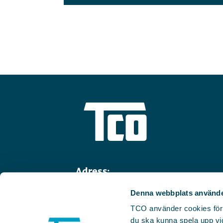
Adress:
Linnégatan 14
Denna webbplats använde
114 47 Stockholm
TCO använder cookies för we
Telefon:
08-782 91 00
du ska kunna spela upp vid