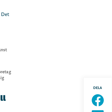
. Det
änst
öretag
sig
DELA
ll