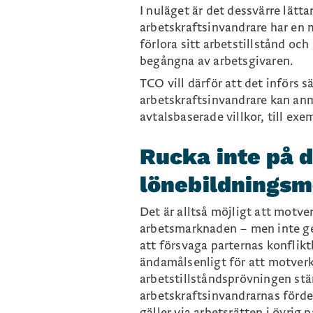
I nuläget är det dessvärre lätta
arbetskraftsinvandrare har en 
förlora sitt arbetstillstånd och 
begångna av arbetsgivaren.
TCO vill därför att det införs 
arbetskraftsinvandrare kan anm
avtalsbaserade villkor, till exe
Rucka inte på 
lönebildningsm
Det är alltså möjligt att motv
arbetsmarknaden – men inte ge
att försvaga parternas konfli
ändamålsenligt för att motverk
arbetstillståndsprövningen stär
arbetskraftsinvandrarnas förde
gäller via arbetsrätten i övrig