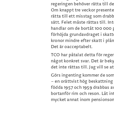
regeringen behöver rätta till d
Om knappt tre veckor presentera
rätta till ett misstag som drab
sätt. Felet måste rättas till. I
handlar om de bortåt 100 000 
förhöjda grundavdraget i skat
kronor mindre efter skatt i pl
Det är oacceptabelt.
TCO har påtalat detta för rege
något konkret svar. Det är be
det inte rättas till. Jag vill s
Görs ingenting kommer de som ä
– en orättvist hög beskattning e
födda 1957 och 1959 drabbas av
bortanför rim och reson. Låt i
mycket annat inom pensionsom