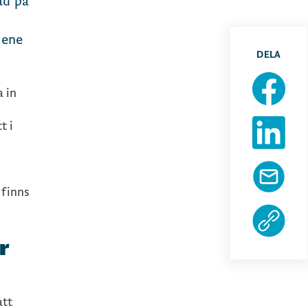
ad på
lene
DELA
a in
.
t i
 finns
r
att