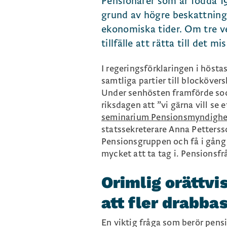
Pensionärer som är födda 1
grund av högre beskattning.
ekonomiska tider. Om tre v
tillfälle att rätta till det
I regeringsförklaringen i hösta
samtliga partier till blocköve
Under senhösten framförde soci
riksdagen att ”vi gärna vill se
seminarium Pensionsmyndighete
statssekreterare Anna Petters
Pensionsgruppen och få i gång 
mycket att ta tag i. Pensionsfrå
Orimlig orättvis
att fler drabba
En viktig fråga som berör pens