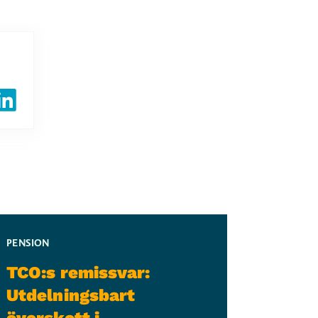
PENSION
TCO:s remissvar:
Utdelningsbart