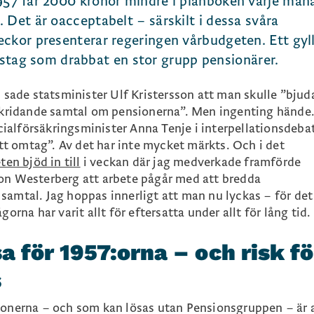
957 får 2000 kronor mindre i plånboken varje mån
 Det är oacceptabelt – särskilt i dessa svåra
eckor presenterar regeringen vårbudgeten. Ett gyl
 misstag som drabbat en stor grupp pensionärer.
s sade statsminister Ulf Kristersson att man skulle ”bjud
rskridande samtal om pensionerna”. Men ingenting hände
alförsäkringsminister Anna Tenje i interpellationsdebat
 ett omtag”. Av det har inte mycket märkts. Och i det
n bjöd in till
i veckan där jag medverkade framförde
son Westerberg att arbete pågår med att bredda
samtal. Jag hoppas innerligt att man nu lyckas – för det
gorna har varit allt för eftersatta under allt för lång tid.
a för 1957:orna – och risk fö
s
ionerna – och som kan lösas utan Pensionsgruppen – är 