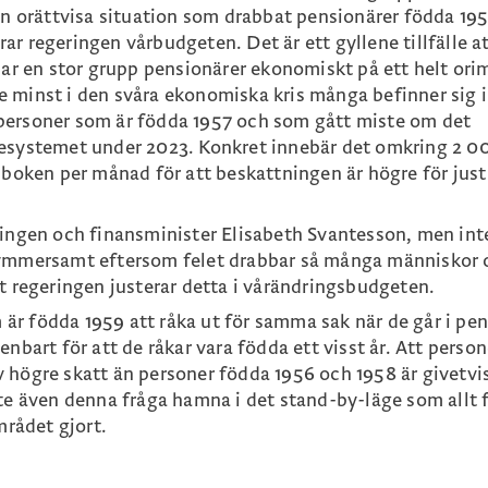
en orättvisa situation som drabbat pensionärer födda 195
r regeringen vårbudgeten. Det är ett gyllene tillfälle a
bar en stor grupp pensionärer ekonomiskt på ett helt ori
nte minst i den svåra ekonomiska kris många befinner sig i
personer som är födda 1957 och som gått miste om det
tesystemet under 2023. Konkret innebär det omkring 2 0
ånboken per månad för att beskattningen är högre för jus
ringen och finansminister Elisabeth Svantesson, men inte
kymmersamt eftersom felet drabbar så många människor
e att regeringen justerar detta i vårändringsbudgeten.
r födda 1959 att råka ut för samma sak när de går i pe
nbart för att de råkar vara födda ett visst år. Att person
 högre skatt än personer födda 1956 och 1958 är givetvi
nte även denna fråga hamna i det stand-by-läge som allt 
rådet gjort.