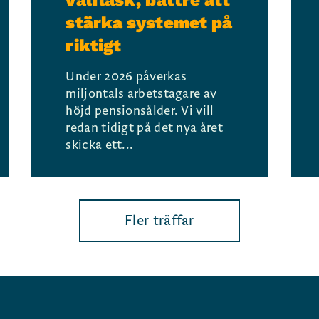
valfläsk, bättre att
stärka systemet på
riktigt
Under 2026 påverkas
miljontals arbetstagare av
höjd pensionsålder. Vi vill
redan tidigt på det nya året
skicka ett...
Fler träffar