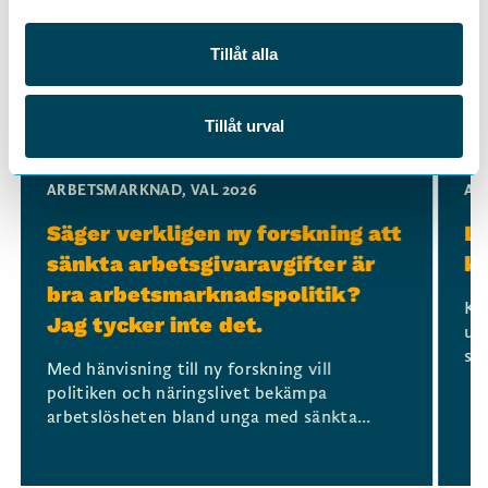
Tillåt alla
Läs mer i samma ämne
Tillåt urval
Slide 1 of 3
ARBETSMARKNAD
,
VAL 2026
AR
Säger verkligen ny forskning att
Lå
sänkta arbetsgivaravgifter är
ko
bra arbetsmarknadspolitik?
Kli
Jag tycker inte det.
ut
stä
Med hänvisning till ny forskning vill
politiken och näringslivet bekämpa
arbetslösheten bland unga med sänkta...