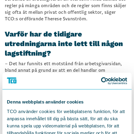
regler på många områden och de regler som finns skiljer
sig ofta åt mellan privat och offentlig sektor, säger
TCO:s ordförande Therese Svanström.
Varför har de tidigare
utredningarna inte lett till någon
lagstiftning?
– Det har funnits ett motstånd från arbetsgivarsidan,
bland annat på grund av att en del handlar om
maktfrågor på arbetsplatsen. Men sedan dess har det
gått ett antal år, arbetslivet har blivit mer digitalt och
medvetenheten om den personliga integriteten större. Vi
hoppas nu att även arbetsgivarna ser behovet av
Denna webbplats använder cookies
tydligare regler.
TCO använder cookies för webbplatsens funktion, för att
Varför krävs det en lag, går det
anpassa innehållet till dig på bästa sätt, för att du ska
kunna spela upp videomaterial på webbplatsen, för att
inte att lösa i kollektivavtal?
tillhandahålla funktioner för sociala medier och för att