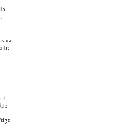
lla
,
as av
llit
and
åde
tigt