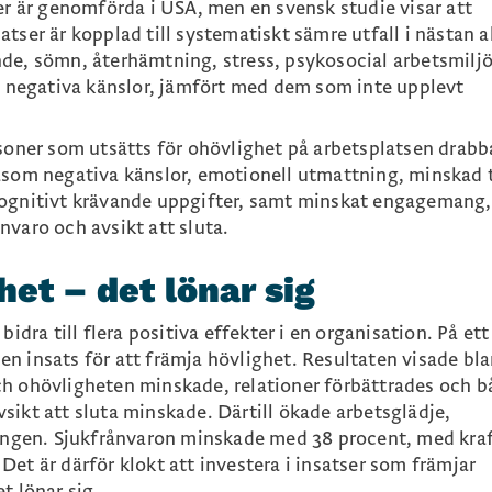
er är genomförda i USA, men en svensk studie visar att
tser är kopplad till systematiskt sämre utfall i nästan a
de, sömn, återhämtning, stress, psykosocial arbetsmiljö
ch negativa känslor, jämfört med dem som inte upplevt
rsoner som utsätts för ohövlighet på arbetsplatsen drabb
åsom negativa känslor, emotionell utmattning, minskad ti
kognitivt krävande uppgifter, samt minskat engagemang,
nvaro och avsikt att sluta.
het – det lönar sig
bidra till flera positiva effekter i en organisation. På ett
n insats för att främja hövlighet. Resultaten visade bl
ch ohövligheten minskade, relationer förbättrades och b
sikt att sluta minskade. Därtill ökade arbetsglädje,
ningen. Sjukfrånvaron minskade med 38 procent, med kraf
et är därför klokt att investera i insatser som främjar
t lönar sig.