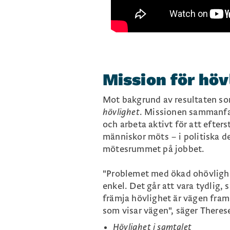
Mission för hö
Mot bakgrund av resultaten som
hövlighet
.
Missionen sammanfatt
och arbeta aktivt för att efter
människor möts – i politiska de
mötesrummet på jobbet.
"Problemet med ökad ohövlighet
enkel.
Det går att vara tydlig, 
främja hövlighet är vägen framå
som visar vägen"
, säger
Theres
Hövlighet i samtalet