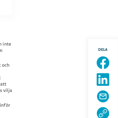
r
n inte
DELA
om
t och
t
 att
 vilja
inför