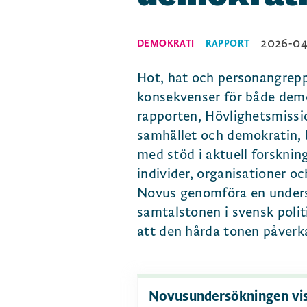
2026-04
DEMOKRATI
RAPPORT
Hot, hat och personangrepp
konsekvenser för både demok
rapporten, Hövlighetsmissi
samhället och demokratin, 
med stöd i aktuell forsknin
individer, organisationer o
Novus genomföra en undersö
samtalstonen i svensk polit
att den hårda tonen påverkar
Novusundersökningen vis