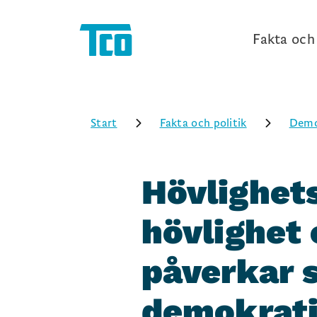
Fakta och 
Start
Fakta och politik
Demo
Hövlighet
hövlighet 
påverkar 
demokrat