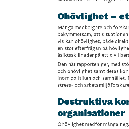
systemets legitimitet och
Ohövlighet – e
Många medborgare och forskare 
bekymmersam, att situationen f
vis kan ohövlighet, både direkt
en stor efterfrågan på hövlighe
åsiktsskillnader på ett civiliser
Den här rapporten ger, med st
och ohövlighet samt deras kons
inom politiken och samhället. 
stress- och arbetsmiljöforskare
Destruktiva ko
organisationer
Ohövlighet medför många negat