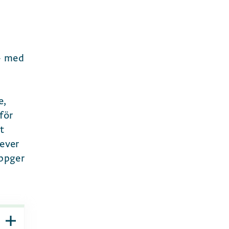
 – med
e,
för
t
lever
uppger