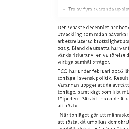
Tre av fyra svarande upple
medan endast åtta procent
bara om trivsel i debatten,
Det senaste decenniet har hot 
politiska diskussioner oc
utveckling som redan påverkar 
samtalet.
arbetsrelaterad brottslighet s
Nästan hälften (47 procent
2025. Bland de utsatta har var
av ett alltför aggressivt 
vänds riskerar vi en valrörels
procent) uppger att de sku
viktiga samhällsfrågor.
förbättrades.
TCO har under februari 2026 l
Bland dem som det senaste 
tonläge i svensk politik. Result
mer än hälften att det ber
Varannan uppger att de avstått 
på konstruktivitet. Vanlig
tonläge, samtidigt som lika mån
”spel för gallerierna”, ”s
följa dem. Särskilt oroande är 
påhopp” och att ”alla prat
att rösta.
Särskilt oroande är att va
"När tonläget gör att människor 
tonen påverkar deras vilja
att rösta, då urholkas demokrat
valdeltagandet riskerar på 
samhällsdebatten", säger Ther