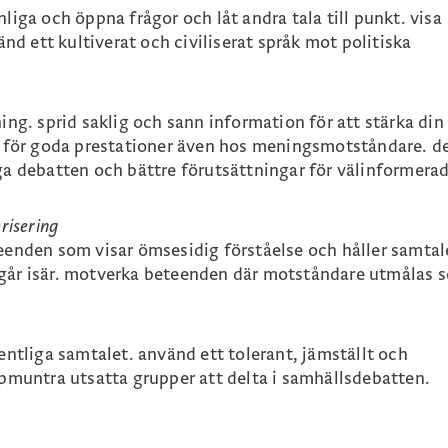
änliga och öppna frågor och låt andra tala till punkt. visa
nd ett kultiverat och civiliserat språk mot politiska
ng. sprid saklig och sann information för att stärka din
 för goda prestationer även hos meningsmotståndare. d
liga debatten och bättre förutsättningar för välinformera
risering
enden som visar ömsesidig förståelse och håller samtal
a går isär. motverka beteenden där motståndare utmålas 
ffentliga samtalet. använd ett tolerant, jämställt och
pmuntra utsatta grupper att delta i samhällsdebatten.