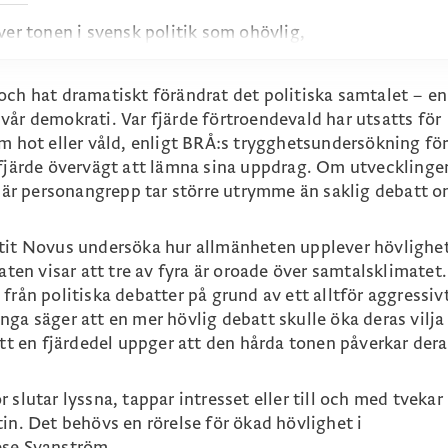
ver tonen i svensk politik som ohövlig,
 upplever motsatsen. Det handlar inte
 utan påverkar också intresset för att följa
och hat dramatiskt förändrat det politiska samtalet – en
h därmed deltagandet i det demokratiska
vår demokrati. Var fjärde förtroendevald har utsatts för
om hot eller våld, enligt BRÅ:s trygghetsundersökning fö
) avstår från politiska debatter på grund
 fjärde övervägt att lämna sina uppdrag. Om utvecklinge
tonläge, samtidigt som en majoritet (54
e där personangrepp tar större utrymme än saklig debatt 
lle ta del av mer politik om tonen
åtit Novus undersöka hur allmänheten upplever hövlighe
året valt bort politiska debatter anger
aten visar att tre av fyra är oroade över samtalsklimatet.
or på upplevd pajkastning, tjafs och brist
från politiska debatter på grund av ett alltför aggressiv
a beskrivningar är att det upplevs som
ga säger att en mer hövlig debatt skulle öka deras vilja
mutskastning”, ”sandlådenivå”, ”personliga
att en fjärdedel uppger att den hårda tonen påverkar deras
ar i munnen på varandra”.
r fjärde svarande uppger att den hårda
slutar lyssna, tappar intresset eller till och med tvekar 
 att rösta. Att samtalsklimatet påverkar
in. Det behövs en rörelse för ökad hövlighet i
sikt att få konsekvenser för det politiska
ese Svanström.