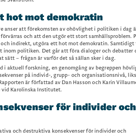
 demokratin.
tt hot mot demokratin
anser att förekomsten av ohövlighet i politiken i dag ä
örvärras och att den utgör ett stort samhällsproblem. P
 och indirekt, utgöra ett hot mot demokratin. Samtidigt 
t inom politiken. Det går att föra dialoger och debatter
at sätt – frågan är varför det så sällan sker i dag.
öd i aktuell forskning, en genomgång av begreppen hövli
ekvenser på individ-, grupp- och organisationsnivå, li
Rapporten är författad av Dan Hasson och Karin Villaum
 vid Karolinska Institutet.
nsekvenser för individer oc
iva och destruktiva konsekvenser för individer och