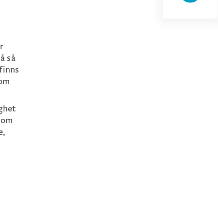
r
å så
finns
 om
ghet
ksom
e,
h