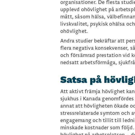
organisationer. De flesta studi
upplevd ohövlighet på arbetspla
mått, såsom hälsa, välbefinnan
livskvalitet, psykisk ohälsa o
ohövlighet.
Andra studier bekräftar att pe
flera negativa konsekvenser, s
och försämrad prestation vid 
nedsatt arbetsförmåga, sjukfrå
Satsa på hövlig
Att aktivt främja hövlighet kan 
sjukhus i Kanada genomfördes e
annat att hövligheten ökade o
stressrelaterade symtom och av
engagemang och tillit till led
minskade kostnader som följd. D
hövlighet på arbetsplatsen – de