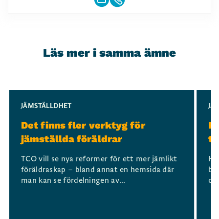
Läs mer i samma ämne
Slide 1 of 3
JÄMSTÄLLDHET
JÄ
Det finns fler verktyg för
Fö
jämställda föräldrar
ti
TCO vill se nya reformer för ett mer jämlikt
Hur
föräldraskap – bland annat en hemsida där
bl
man kan se fördelningen av...
och