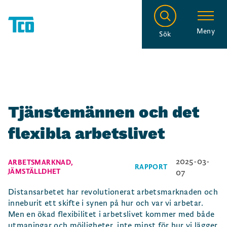
Meny
Sök
Tjänstemännen och det
flexibla arbetslivet
2025-03-
ARBETSMARKNAD
,
RAPPORT
JÄMSTÄLLDHET
07
Distansarbetet har revolutionerat arbetsmarknaden och
inneburit ett skifte i synen på hur och var vi arbetar.
Men en ökad flexibilitet i arbetslivet kommer med både
utmaningar och möjligheter, inte minst för hur vi lägger