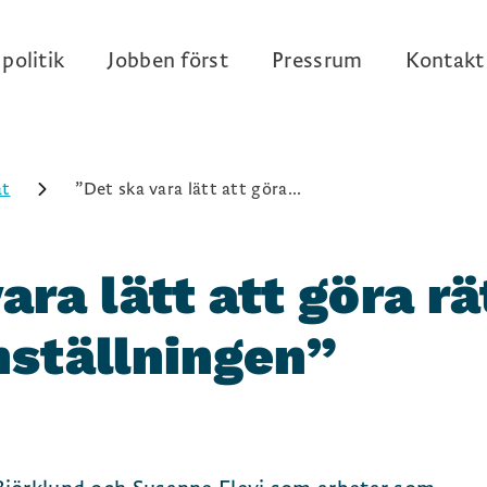
politik
Jobben först
Pressrum
Kontakt
at
”Det ska vara lätt att göra...
ara lätt att göra rä
mställningen”