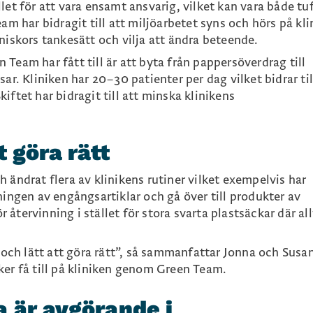
let för att vara ensamt ansvarig, vilket kan vara både tu
am har bidragit till att miljöarbetet syns och hörs på kl
niskors tankesätt och vilja att ändra beteende.
Team har fått till är att byta från pappersöverdrag till
ar. Kliniken har 20–30 patienter per dag vilket bidrar til
iftet har bidragit till att minska klinikens
t göra rätt
 ändrat flera av klinikens rutiner vilket exempelvis har
ningen av engångsartiklar och gå över till produkter av
ör återvinning i stället för stora svarta plastsäckar där all
l och lätt att göra rätt”, så sammanfattar Jonna och Susa
ker få till på kliniken genom Green Team.
 är avgörande i