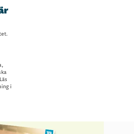
är
tet.
a,
ska
 Läs
ning i