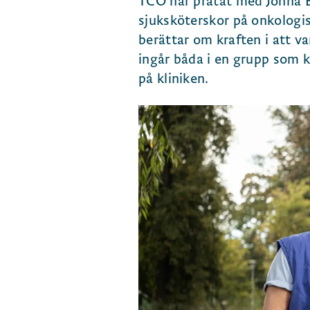
TCO har pratat med Jonna B
sjuksköterskor på onkologis
berättar om kraften i att v
ingår båda i en grupp som k
på kliniken.