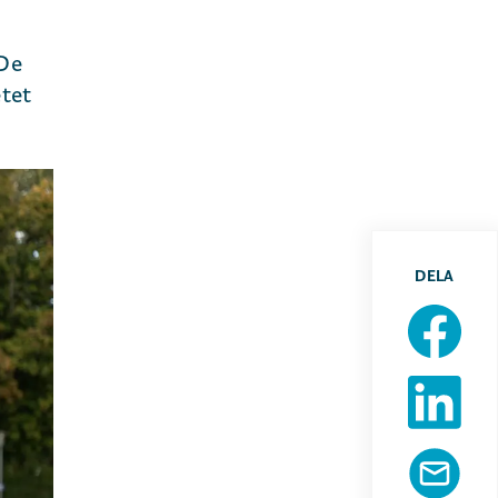
 De
etet
DELA