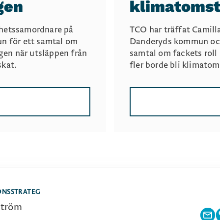
gen
klimatomst
arhetssamordnare på
TCO har träffat Camill
n för ett samtal om
Danderyds kommun och 
gen när utsläppen från
samtal om fackets roll
kat.
fler borde bli klimato
NSSTRATEG
ström