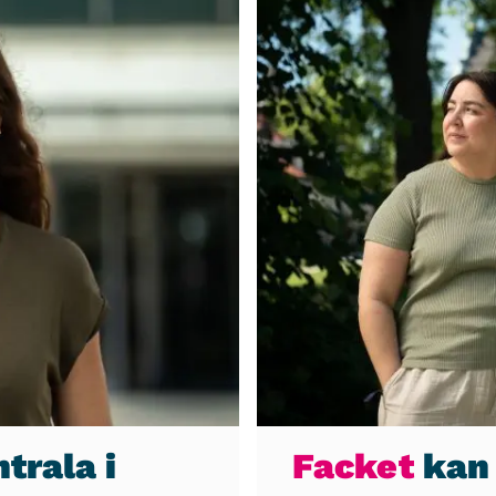
trala i
Facket
kan 