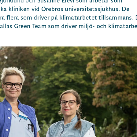
jörklund och Susanne Elevi som arbetar som
ka kliniken vid Örebros universitetssjukhus. De
ara flera som driver på klimatarbetet tillsammans.
allas Green Team som driver miljö- och klimatarb