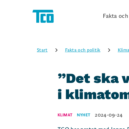
Fakta och 
Start
Fakta och politik
Klim
”Det ska v
i klimato
2024-09-24
KLIMAT
NYHET