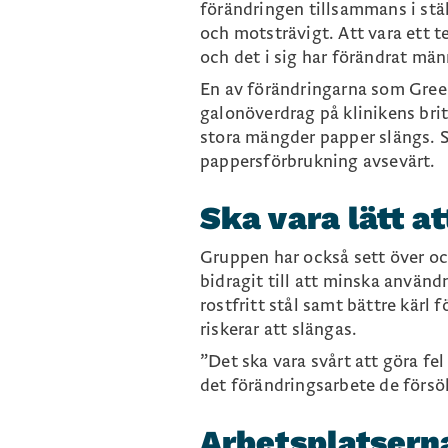
förändringen tillsammans i stäl
och motsträvigt. Att vara ett te
och det i sig har förändrat män
En av förändringarna som Green 
galonöverdrag på klinikens brits
stora mängder papper slängs. Sk
pappersförbrukning avsevärt.
Ska vara lätt at
Gruppen har också sett över och
bidragit till att minska använd
rostfritt stål samt bättre kärl f
riskerar att slängas.
”Det ska vara svårt att göra fe
det förändringsarbete de försö
Arbetsplatserna