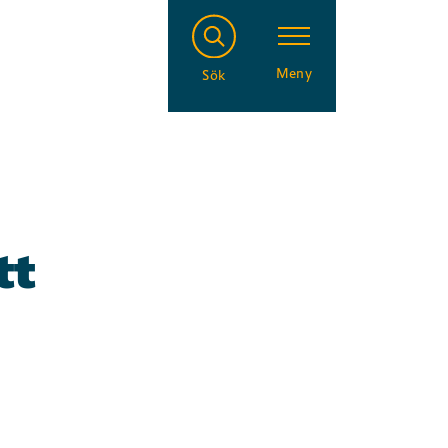
Meny
Sök
tt