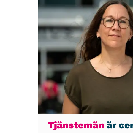
Tjänstemän
är cen