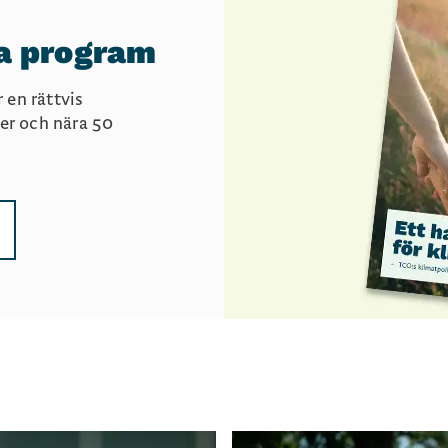
ka program
 en rättvis
per och nära 50