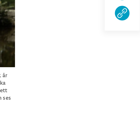
 år
ika
 ett
n ses