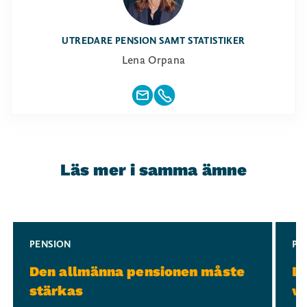
UTREDARE PENSION SAMT STATISTIKER
Lena Orpana
Läs mer i samma ämne
Slide 1 of 3
PENSION
PE
Den allmänna pensionen måste
Lå
stärkas
va