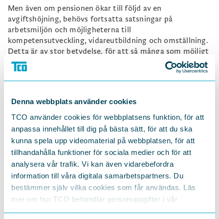
Men även om pensionen ökar till följd av en
avgiftshöjning, behövs fortsatta satsningar på
arbetsmiljön och möjligheterna till
kompetensutveckling, vidareutbildning och omställning.
Detta är av stor betydelse, för att så många som möjligt
ska kunna, vilja och orka förlänga sitt arbetsliv på ett
hållbart sätt, för att på så sätt skapa sig en högre
pension.
Det är kombinationen av ett långsiktigt hållbart
Denna webbplats använder cookies
arbetsliv och ett förstärkt pensionssystem med
TCO använder cookies för webbplatsens funktion, för att
bevarande av dess stabilitet och incitament till arbete,
anpassa innehållet till dig på bästa sätt, för att du ska
som kan bidra till att skapa långsiktigt tillräckliga
kunna spela upp videomaterial på webbplatsen, för att
pensioner och en tilltro till det allmänna
pensionssystemet.
tillhandahålla funktioner för sociala medier och för att
analysera vår trafik. Vi kan även vidarebefordra
information till våra digitala samarbetspartners. Du
bestämmer själv vilka cookies som får användas. Läs
mer om hur TCO behandlar personuppgifter i vår
integritetspolicy
https://tco.se/om-tco/gdpr-information