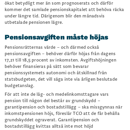
ökat betydligt mer än som prognoserats och därför
kommer det samlade pensionskapitalet att behöva räcka
under längre tid. Därigenom blir den månadsvis
utbetalade pensionen lägre.
Pensionsavgiften måste höjas
Pensionsrätternas värde – och därmed också
pensionsavgiften – behöver därför höjas från dagens
17,21 till 18,5 procent av inkomsten. Avgiftshöjningen
behöver finansieras på sätt som bevarar
pensionssystemets autonomi och åtskillnad från
statsbudgeten, det vill säga inte via årligen beslutade
budgetanslag.
För att inte de låg- och medelinkomsttagare vars
pension till någon del består av grundskydd –
garantipension och bostadstillägg – ska missgynnas när
inkomstpensionen höjs, föreslår TCO att de får behålla
grundskyddet ograverat. Garantipension och
bostadstillägg kvittas alltså inte mot höjd