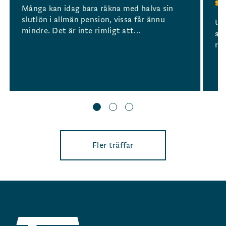
sy
Många kan idag bara räkna med halva sin
slutlön i allmän pension, vissa får ännu
Un
mindre. Det är inte rimligt att...
arb
red
Fler träffar