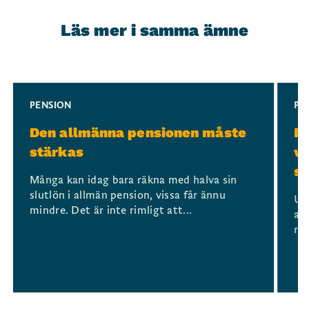
Läs mer i samma ämne
Slide 1 of 3
PENSION
PE
Den allmänna pensionen måste
Lå
stärkas
va
sy
Många kan idag bara räkna med halva sin
slutlön i allmän pension, vissa får ännu
Un
mindre. Det är inte rimligt att...
arb
red