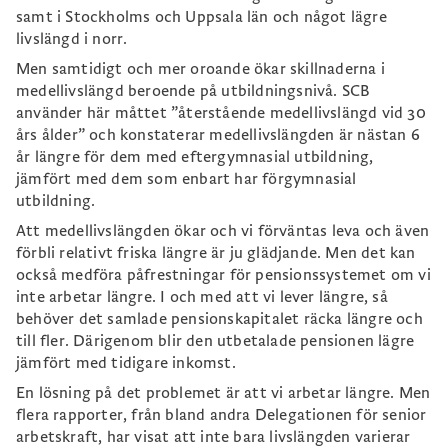
samt i Stockholms och Uppsala län och något lägre
livslängd i norr.
Men samtidigt och mer oroande ökar skillnaderna i
medellivslängd beroende på utbildningsnivå. SCB
använder här måttet ”återstående medellivslängd vid 30
års ålder” och konstaterar medellivslängden är nästan 6
år längre för dem med eftergymnasial utbildning,
jämfört med dem som enbart har förgymnasial
utbildning.
Att medellivslängden ökar och vi förväntas leva och även
förbli relativt friska längre är ju glädjande. Men det kan
också medföra påfrestningar för pensionssystemet om vi
inte arbetar längre. I och med att vi lever längre, så
behöver det samlade pensionskapitalet räcka längre och
till fler. Därigenom blir den utbetalade pensionen lägre
jämfört med tidigare inkomst.
En lösning på det problemet är att vi arbetar längre. Men
flera rapporter, från bland andra Delegationen för senior
arbetskraft, har visat att inte bara livslängden varierar