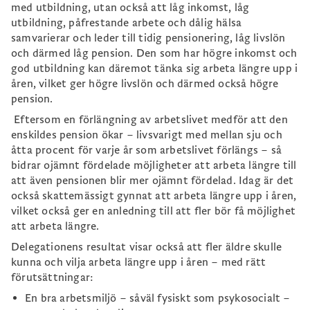
med utbildning, utan också att låg inkomst, låg
utbildning, påfrestande arbete och dålig hälsa
samvarierar och leder till tidig pensionering, låg livslön
och därmed låg pension. Den som har högre inkomst och
god utbildning kan däremot tänka sig arbeta längre upp i
åren, vilket ger högre livslön och därmed också högre
pension.
Eftersom en förlängning av arbetslivet medför att den
enskildes pension ökar – livsvarigt med mellan sju och
åtta procent för varje år som arbetslivet förlängs – så
bidrar ojämnt fördelade möjligheter att arbeta längre till
att även pensionen blir mer ojämnt fördelad. Idag är det
också skattemässigt gynnat att arbeta längre upp i åren,
vilket också ger en anledning till att fler bör få möjlighet
att arbeta längre.
Delegationens resultat visar också att fler äldre skulle
kunna och vilja arbeta längre upp i åren – med rätt
förutsättningar:
En bra arbetsmiljö – såväl fysiskt som psykosocialt –