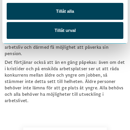
vidareutbildning och omställning än mer viktiga. Det
måste också vara så att alla kan ta del av insatserna,
Tillåt alla
äldre såväl som yngre. Såväl samhället, arbetsgivarna
som de anställda har ett ansvar i det. Även om äldre
personer inte generellt kan förväntas göra kompletta
Tillåt urval
lappkast i karriären, så behöver många få möjlighet att
ställa om tillräckligt mycket för att underlätta ett längre
arbetsliv och därmed få möjlighet att påverka sin
pension.
Det förtjänar också att än en gång påpekas: även om det
i kristider och på enskilda arbetsplatser ser ut att råda
konkurrens mellan äldre och yngre om jobben, så
stämmer inte detta sett till helheten. Äldre personer
behöver inte lämna för att ge plats åt yngre. Alla behövs
och alla behöver ha möjligheter till utveckling i
arbetslivet.