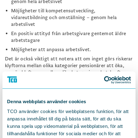
genom hela arbetslivet
Möjligheter till kompetensutveckling,
vidareutbildning och omställning – genom hela
arbetslivet
En positiv attityd från arbetsgivare gentemot äldre
arbetstagare
Möjligheter att anpassa arbetslivet.
Det är också viktigt att notera att om inget görs riskerar
klyftorna mellan olika kategorier pensionärer att öka,
mer än klyftorna mellan olika kategorier arbetskraft.
Dessa slutsatser har även framförts av
arbetstagarparterna i flera sammanhang, såsom
remissvar och i
TCOs pensionspolitiska program
.
Denna webbplats använder cookies
Höjda åldersgränser i pensionssystemen riskerar att slå
väldigt orättvist så länge som arbetsmiljön generellt sett
TCO använder cookies för webbplatsens funktion, för att
är inte är tillräckligt hälsosam i exempelvis
anpassa innehållet till dig på bästa sätt, för att du ska
välfärdsyrkena. Här är kvinnor, ofta välutbildade, som
kunna spela upp videomaterial på webbplatsen, för att
arbetar i offentlig sektor en grupp vars arbetsmiljö
tillhandahålla funktioner för sociala medier och för att