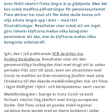
även förbli relativt friska längre är ju glädjande. Men det
kan också medföra påfrestningar för pensionssystemet.
Flera aktörer har visat att fler äldre skulle kunna och
vilja arbeta längre upp i åren – med rätt
förutsättningar. Resultaten visar också att om inget
görs riskerar klyftorna mellan olika kategorier
pensionärer att öka, mer än klyftorna mellan olika
kategorier arbetskraft.
Igår, den 1 juli publicerade
SCB de årliga nya
livslängdstabellerna
. Resultaten visar att den
genomsnittliga livslängden ökat med drygt ett år under
perioden från 2011 till 2020, även om situationen med
Covid-19 medfört en liten minskning jämfört med 2019.
Orsakerna till den ökande medellivslängden står att finna
i lägre dödlighet i hjärt- och kärlsjukdomar samt cancer.
Medellivslängden i Sverige är trots Covid-19 ändå
fortsatt relativt hög jämfört med övriga europeiska
länder. Det finns också en ganska stabil regional
variation inom landet med en högre livslängd i söder