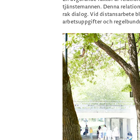
tjänstemannen. Denna relation
rak dialog. Vid distansarbete bl
arbetsuppgifter och regelbund