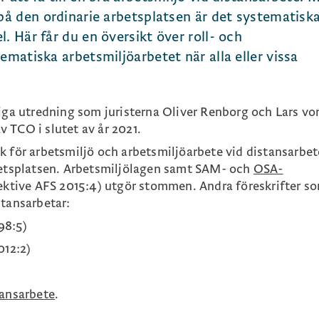
 på den ordinarie arbetsplatsen är det systematisk
. Här får du en översikt över roll- och
ematiska arbetsmiljöarbetet när alla eller vissa
liga utredning som juristerna Oliver Renborg och Lars vo
 TCO i slutet av år 2021.
k för arbetsmiljö och arbetsmiljöarbete vid distansarbe
rbetsplatsen. Arbetsmiljölagen samt SAM- och
OSA-
ektive AFS 2015:4) utgör stommen. Andra föreskrifter s
stansarbetar:
98:5)
012:2)
tansarbete
.