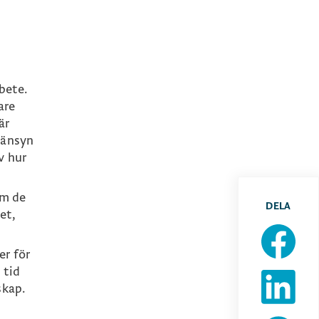
bete.
are
är
hänsyn
v hur
om de
DELA
et,
r för
 tid
skap.