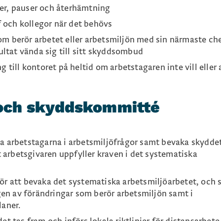
ster, pauser och återhämtning
f och kollegor när det behövs
 berör arbetet eller arbetsmiljön med sin närmaste ch
ultat vända sig till sitt skyddsombud
till kontoret på heltid om arbetstagaren inte vill eller 
ch skyddskommitté
 arbetstagarna i arbetsmiljöfrågor samt bevaka skydde
t arbetsgivaren uppfyller kraven i det systematiska
r att bevaka det systematiska arbetsmiljöarbetet, och 
gen av förändringar som berör arbetsmiljön samt i
laner.