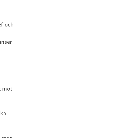
ef och
anser
t mot
ska